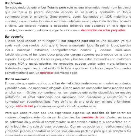
Bar flotante
No cabe duda de que el
bar flotante para sala
es una alternativa moderna y funcional
que se fija a la pared, liberando espacio en el suelo y aportando un toque
contemporáneo al ambiente. Generalmente, están fabricados en MDF, melamina o
madera, con acabados lacados o en tonos naturales, acompañado de detalles de metal
o vidrio. Los colores neutros o acabados brillantes son comunes en este tipo de
muebles, los cuales combinan a la perfección con la
decoración de salas pequeñas
.
Bar pequeño
¿Tienes poco espacio en tu hogar? El
bar pequeño para sala
es una solución, ya que
suele venir con ruedas para que lo lleves a cualquier lado. En primer lugar, pueden
incluir bandejas extraíbles, compartimentos ocultos y diseños modulares.
Adicionalmente, el bar para casa pequeña agrega soportes para copas en la parte
superior. De igual modo, los bares pequeños y bonitos están fabricados con melamina,
madera MDF o metal, mientras los acabados pueden variar entre mate, brillante o
texturizado, dependiendo del estilo. Si te falta espacio en los bares pequeños, puedes
complementarlo con un
aparador
del mismo color.
Bar de melamina
En caso de que quieras ahorrar, el
bar de melamina
moderno
es un modelo económico
y práctico con una apariencia elegante. Desde módulos compactos hasta modelos más
amplios con múltiples compartimentos, son algunos que están disponibles en nuestra
plataforma. Al estar fabricados con melamina, son duraderos y resistentes a la
humedad con superficies lisas. Para disfrutar de una tarde con amigos y familiares,
agrega
sillas de bar
para suelen ser giratorios, altos, entre otros.
Para que cada reunión sea una experiencia especial, los
modelos de bar
serán tus
mejores cómplices. Además de ser funcionales, los
muebles de bar
añaden un toque
de sofisticación y estilo al complementar la decoración existente o convertirse en el
punto focal de una sala de estar o comedor. Con tantas opciones en estilos, materiales
y diseños, puedes encontrar el bar de sala que sea perfecto para que se adapte a tus
necesidades y personalidad a través de nuestro catálogo online.