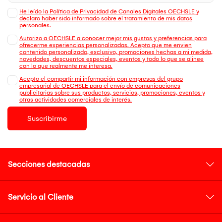
He leído la Política de Privacidad de Canales Digitales OECHSLE y
declaro haber sido informado sobre el tratamiento de mis datos
personales.
Autorizo a OECHSLE a conocer mejor mis gustos y preferencias para
ofrecerme experiencias personalizadas. Acepto que me envien
contenido personalizado, exclusivo, promociones hechas a mi medida,
novedades, descuentos especiales, eventos y todo lo que se alinee
con lo que realmente me interesa.
Acepto el compartir mi información con empresas del grupo
empresarial de OECHSLE para el envío de comunicaciones
publicitarias sobre sus productos, servicios, promociones, eventos y
otras actividades comerciales de interés.
Suscribirme
Secciones destacadas
Servicio al Cliente