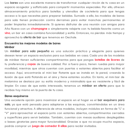
Los
bares
son una excelente manera de transformar cualquier rincón de tu casa en un
espacio acogedor y sofisticado para compartir momentos especiales. Por ello, ofrecen
almacenamiento práctico para botellas y utensilios de coctelería para que tengas
acceso a lo que necesitas para preparar bebidas. Sumado a ello, los modelos de bares
para sala tienen protección contra derrames para evitar manchas permanentes al
poder limpiarlos inmediatamente. Si quieres disfrutar de una reunión con amigos para
Año Nuevo con un
champagne
o simplemente relajarte con tu bebida favorita como un
vino
, un bar en casa combina funcionalidad y estilo. Entonces, no pierdas más tiempo y
aprovecha la
oferta de bar
que tenemos en Oechsle.
Encuentra los mejores modelos de bares
Minibar
Un
minibar
para sala pequeña
es una solución práctica y elegante para quienes
desean tener un espacio exclusivo para sus bebidas en casa. Cada uno de los modelos
de minibar tienen suficientes compartimentos para que pongas
botellas de licores
de
tu preferencia y
copas
de buena calidad. Por si fuera poco, tienen ruedas para mayor
movilidad, mientras que otros cuentan con puertas o estantes abiertos para facilitar el
acceso. Aquí, encontrarás el mini bar flotante que se instala en la pared, creando la
ilusión de que está flotando en el aire y tiene estantes ocultos. En tanto, el mini bar de
melamina se destaca por su estilo moderno y minimalista que es resistente y fácil de
limpiar. En caso de que estés interesado, tenemos un
minibar en oferta
para que lo
recibas hoy mismo en la puerta de tu casa.
Bares esquineros
Una excelente opción para maximizar el espacio en el hogar es el
bar esquinero para
sala
, ya que está pensado para adaptarse a las esquinas, convirtiéndolas en un área
funcional y atractiva. A diferencia de otros modelos, incluyen módulos en forma de "L" o
"V" para aprovechar el espacio junto con estantes abiertos, compartimentos cerrados
y superficies para servir bebidas. También, cuentan con mesas auxiliares desplegables
o bases giratorias para mayor funcionalidad. Gracias a que no ocupa mucho espacio,
podrás comprar un
juego de comedor 8 sillas
para recibir invitados.