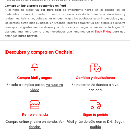
Compra un bar a precio económico en Perú
A la hora de elegir un
bar para sala
, es importante fijarse en la calidad de los
materiales, como la madera maciza o acero inoxidable, que son duraderos y
resistentes. Asimismo, debes tener en cuenta que los acabados sean impecables y que
los detalles estén bien cuidados. En Oechsle, podrás comprar un bar a precio exclusivo
para que no gastes mucho dinero y te alcance para seguir amueblando tu hogar. No
obstante, mantente atento a las novedades que tenemos en el
Black Friday
para que
obtengas
bares baratos
.
¡Descubre y compra en Oechsle!
Compra fácil y seguro
Cambios y devoluciones
En solo 6 simples pasos,
ve nuestro
En nuestras 26 tiendas a nivel
video
nacional
Retiro en tienda
Sigue tu pedido
Compra online y retira en tienda.
Ver
Fácil y rápido sólo con tu DNI.
Seguir
tiendas
pedido