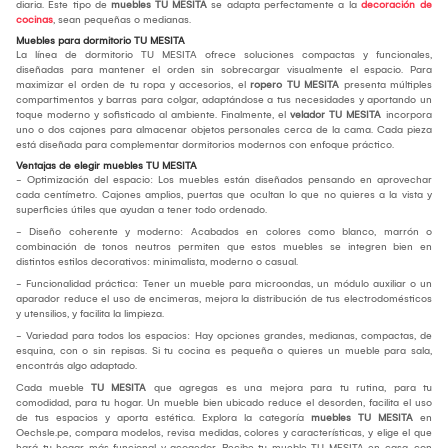
diaria. Este tipo de
muebles TU MESITA
se adapta perfectamente a la
decoración de
cocinas
, sean pequeñas o medianas.
Muebles para dormitorio TU MESITA
La línea de dormitorio TU MESITA ofrece soluciones compactas y funcionales,
diseñadas para mantener el orden sin sobrecargar visualmente el espacio. Para
maximizar el orden de tu ropa y accesorios, el
ropero TU MESITA
presenta múltiples
compartimentos y barras para colgar, adaptándose a tus necesidades y aportando un
toque moderno y sofisticado al ambiente. Finalmente, el
velador TU MESITA
incorpora
uno o dos cajones para almacenar objetos personales cerca de la cama. Cada pieza
está diseñada para complementar dormitorios modernos con enfoque práctico.
Ventajas de elegir muebles TU MESITA
- Optimización del espacio: Los muebles están diseñados pensando en aprovechar
cada centímetro. Cajones amplios, puertas que ocultan lo que no quieres a la vista y
superficies útiles que ayudan a tener todo ordenado.
- Diseño coherente y moderno: Acabados en colores como blanco, marrón o
combinación de tonos neutros permiten que estos muebles se integren bien en
distintos estilos decorativos: minimalista, moderno o casual.
- Funcionalidad práctica: Tener un mueble para microondas, un módulo auxiliar o un
aparador reduce el uso de encimeras, mejora la distribución de tus electrodomésticos
y utensilios, y facilita la limpieza.
- Variedad para todos los espacios: Hay opciones grandes, medianas, compactas, de
esquina, con o sin repisas. Si tu cocina es pequeña o quieres un mueble para sala,
encontrás algo adaptado.
Cada mueble
TU MESITA
que agregas es una mejora para tu rutina, para tu
comodidad, para tu hogar. Un mueble bien ubicado reduce el desorden, facilita el uso
de tus espacios y aporta estética. Explora la categoría
muebles TU MESITA
en
Oechsle.pe, compara modelos, revisa medidas, colores y características, y elige el que
hará tu hogar más funcional y acogedor. Recibe tu mueble TU MESITA en casa, con