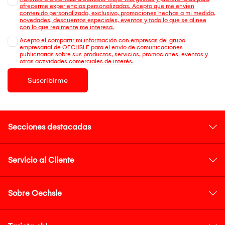
ofrecerme experiencias personalizadas. Acepto que me envien
contenido personalizado, exclusivo, promociones hechas a mi medida,
novedades, descuentos especiales, eventos y todo lo que se alinee
con lo que realmente me interesa.
Acepto el compartir mi información con empresas del grupo
empresarial de OECHSLE para el envío de comunicaciones
publicitarias sobre sus productos, servicios, promociones, eventos y
otras actividades comerciales de interés.
Suscribirme
Secciones destacadas
Servicio al Cliente
Sobre Oechsle