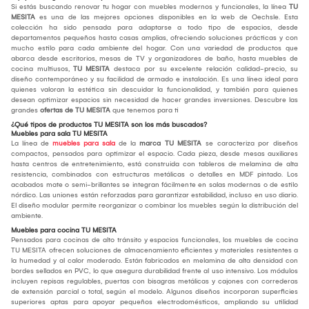
Si estás buscando renovar tu hogar con muebles modernos y funcionales, la línea
TU
MESITA
es una de las mejores opciones disponibles en la web de Oechsle. Esta
colección ha sido pensada para adaptarse a todo tipo de espacios, desde
departamentos pequeños hasta casas amplias, ofreciendo soluciones prácticas y con
mucho estilo para cada ambiente del hogar. Con una variedad de productos que
abarca desde escritorios, mesas de TV y organizadores de baño, hasta muebles de
cocina multiusos,
TU MESITA
destaca por su excelente relación calidad-precio, su
diseño contemporáneo y su facilidad de armado e instalación. Es una línea ideal para
quienes valoran la estética sin descuidar la funcionalidad, y también para quienes
desean optimizar espacios sin necesidad de hacer grandes inversiones. Descubre las
grandes
ofertas de TU MESITA
que tenemos para ti
¿Qué tipos de productos TU MESITA son los más buscados?
Muebles para sala TU MESITA
La línea de
muebles para sala
de la
marca TU MESITA
se caracteriza por diseños
compactos, pensados para optimizar el espacio. Cada pieza, desde mesas auxiliares
hasta centros de entretenimiento, está construida con tableros de melamina de alta
resistencia, combinados con estructuras metálicas o detalles en MDF pintado. Los
acabados mate o semi-brillantes se integran fácilmente en salas modernas o de estilo
nórdico. Las uniones están reforzadas para garantizar estabilidad, incluso en uso diario.
El diseño modular permite reorganizar o combinar los muebles según la distribución del
ambiente.
Muebles para cocina TU MESITA
Pensados para cocinas de alto tránsito y espacios funcionales, los muebles de cocina
TU MESITA ofrecen soluciones de almacenamiento eficientes y materiales resistentes a
la humedad y al calor moderado. Están fabricados en melamina de alta densidad con
bordes sellados en PVC, lo que asegura durabilidad frente al uso intensivo. Los módulos
incluyen repisas regulables, puertas con bisagras metálicas y cajones con correderas
de extensión parcial o total, según el modelo. Algunos diseños incorporan superficies
superiores aptas para apoyar pequeños electrodomésticos, ampliando su utilidad