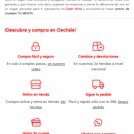
garantía, y pon manos a la obra, organiza tus espacios y siente la diferencia de vivir en
un hogar pensado para ti. Aprovecha el
Cyber Wow
y encuentra el mejor
precio de
muebles TU MESITA
.
¡Descubre y compra en Oechsle!
Compra fácil y seguro
Cambios y devoluciones
En solo 6 simples pasos,
ve nuestro
En nuestras 26 tiendas a nivel
video
nacional
Retiro en tienda
Sigue tu pedido
Compra online y retira en tienda.
Ver
Fácil y rápido sólo con tu DNI.
Seguir
tiendas
pedido
Hasta 36 cuotas
Chatea con nosotros