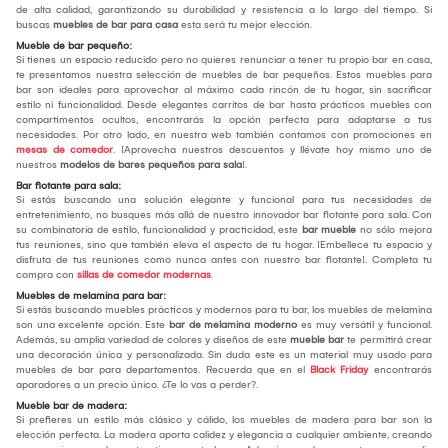
de alta calidad, garantizando su durabilidad y resistencia a lo largo del tiempo. Si
buscas
muebles de bar para casa
esta será tu mejor elección.
Mueble de bar pequeño:
Si tienes un espacio reducido pero no quieres renunciar a tener tu propio bar en casa,
te presentamos nuestra selección de muebles de bar pequeños. Estos muebles para
bar son ideales para aprovechar al máximo cada rincón de tu hogar, sin sacrificar
estilo ni funcionalidad. Desde elegantes carritos de bar hasta prácticos muebles con
compartimentos ocultos, encontrarás la opción perfecta para adaptarse a tus
necesidades. Por otro lado, en nuestra web también contamos con promociones en
mesas de comedor
. ¡Aprovecha nuestros descuentos y llévate hoy mismo uno de
nuestros
modelos de bares pequeños para sala
!.
Bar flotante para sala:
Si estás buscando una solución elegante y funcional para tus necesidades de
entretenimiento, no busques más allá de nuestro innovador bar flotante para sala. Con
su combinatoria de estilo, funcionalidad y practicidad, este
bar mueble
no sólo mejora
tus reuniones, sino que también eleva el aspecto de tu hogar. ¡Embellece tu espacio y
disfruta de tus reuniones como nunca antes con nuestro bar flotante!. Completa tu
compra con
sillas de comedor modernas
.
Muebles de melamina para bar:
Si estás buscando muebles prácticos y modernos para tu bar, los muebles de melamina
son una excelente opción. Este
bar de melamina moderno
es muy versátil y funcional.
Además, su amplia variedad de colores y diseños de este
mueble bar
te permitirá crear
una decoración única y personalizada. Sin duda este es un material muy usado para
muebles de bar para departamentos. Recuerda que en el
Black Friday
encontrarás
aparadores a un precio único. ¿Te lo vas a perder?.
Mueble bar de madera:
Si prefieres un estilo más clásico y cálido, los muebles de madera para bar son la
elección perfecta. La madera aporta calidez y elegancia a cualquier ambiente, creando