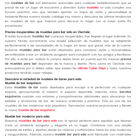
Los
muebles de bar
son elementos esenciales para cualquier establecimiento que se
precie de ser un lugar de encuentro y diversión. Estos
muebles
no solo cumplen una
función práctica, sino que también aportan un toque de estilo y personalidad al
ambiente.Revisa nuestro amplio catálogo hoy mismo y descubre las últimas tendencias
en muebles de bar que traemos para decorar tu hogar con el mejor estilo ¡Te
encantarán!.
Precios insuperables de muebles para bar sólo en Oechsle:
Si estás buscando
muebles bar
a precios insuperables, has llegado al lugar indicado. En
nuestra tienda, encontrarás una amplia selección de muebles que se adaptarán
perfectamente a las necesidades de tu hogar, sin tener que gastar más de la cuenta.
Nuestros
muebles para bar
están diseñados para combinar estilo y funcionalidad,
permitiéndote crear un ambiente acogedor para compartir con tus amigos y familiares.
Por ello, si estás por realizar tu compra debes tener en cuenta que los mejores
precios
de muebles para bar
dependen de la marca y diseño. Pero, cómo en Oechsle nos
preocupamos por ti, debes saber que existen las
ofertas Cyber Days
y todos nuestros
productos tendrán súper rebajas.
Descubre la variedad de modelos de bares para sala:
Mueble de bar esquinero:
Estos
muebles de bar
están diseñados para encajar a la perfección en cualquier
esquina, aprovechando al máximo el espacio disponible. Además, estos
barcitos
esquineros
cuentan con estantes y compartimentos adicionales para almacenar tus
bebidas y accesorios de bar de manera ordenada y práctica. Este es uno de los
muebles de bar modernos más populares. ¡Aprovecha nuestras promociones y llévate
tu nuevo
mueble de bar esquinero
!.
Mueble bar moderno para sala:
Nuestros
muebles de bar para sala
son la opción perfecta para aquellos que desean
crear un ambiente acogedor y elegante en su hogar. Contamos con una amplia
variedad de estilos y diseños, desde los clásicos y sofisticados hasta los más modernos
y vanguardistas. Además, nuestro
mueble bar para sala
está fabricado con materiales