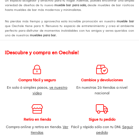
un espacio acogedor y atractivo para tu hogar. Además, puedes encontrar una amplia
variedad de diseños de tu nuevo
mueble bar para sala
,
desde muebles de bar rústicos
hasta muebles de bar más modernos y minimalistas.
No pierdas más tiempo y aprovecha esta increíble promoción en nuestro
mueble bar
que Oechsle tiene para ti. Renueva tu espacio de entretenimiento y crea el ambiente
perfecto para disfrutar de momentos inolvidables con tus amigos y seres queridos con
uno de nuestros
muebles para bar
.
¡Descubre y compra en Oechsle!
Compra fácil y seguro
Cambios y devoluciones
En solo 6 simples pasos,
ve nuestro
En nuestras 26 tiendas a nivel
video
nacional
Retiro en tienda
Sigue tu pedido
Compra online y retira en tienda.
Ver
Fácil y rápido sólo con tu DNI.
Seguir
tiendas
pedido