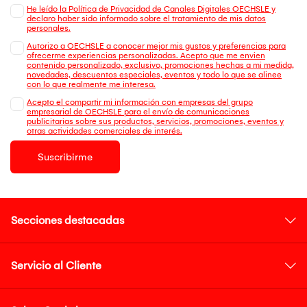
He leído la Política de Privacidad de Canales Digitales OECHSLE y
declaro haber sido informado sobre el tratamiento de mis datos
personales.
Autorizo a OECHSLE a conocer mejor mis gustos y preferencias para
ofrecerme experiencias personalizadas. Acepto que me envien
contenido personalizado, exclusivo, promociones hechas a mi medida,
novedades, descuentos especiales, eventos y todo lo que se alinee
con lo que realmente me interesa.
Acepto el compartir mi información con empresas del grupo
empresarial de OECHSLE para el envío de comunicaciones
publicitarias sobre sus productos, servicios, promociones, eventos y
otras actividades comerciales de interés.
Suscribirme
Secciones destacadas
Servicio al Cliente