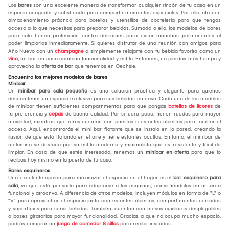
Los
bares
son una excelente manera de transformar cualquier rincón de tu casa en un
espacio acogedor y sofisticado para compartir momentos especiales. Por ello, ofrecen
almacenamiento práctico para botellas y utensilios de coctelería para que tengas
acceso a lo que necesitas para preparar bebidas. Sumado a ello, los modelos de bares
para sala tienen protección contra derrames para evitar manchas permanentes al
poder limpiarlos inmediatamente. Si quieres disfrutar de una reunión con amigos para
Año Nuevo con un
champagne
o simplemente relajarte con tu bebida favorita como un
vino
, un bar en casa combina funcionalidad y estilo. Entonces, no pierdas más tiempo y
aprovecha la
oferta de bar
que tenemos en Oechsle.
Encuentra los mejores modelos de bares
Minibar
Un
minibar
para sala pequeña
es una solución práctica y elegante para quienes
desean tener un espacio exclusivo para sus bebidas en casa. Cada uno de los modelos
de minibar tienen suficientes compartimentos para que pongas
botellas de licores
de
tu preferencia y
copas
de buena calidad. Por si fuera poco, tienen ruedas para mayor
movilidad, mientras que otros cuentan con puertas o estantes abiertos para facilitar el
acceso. Aquí, encontrarás el mini bar flotante que se instala en la pared, creando la
ilusión de que está flotando en el aire y tiene estantes ocultos. En tanto, el mini bar de
melamina se destaca por su estilo moderno y minimalista que es resistente y fácil de
limpiar. En caso de que estés interesado, tenemos un
minibar en oferta
para que lo
recibas hoy mismo en la puerta de tu casa.
Bares esquineros
Una excelente opción para maximizar el espacio en el hogar es el
bar esquinero para
sala
, ya que está pensado para adaptarse a las esquinas, convirtiéndolas en un área
funcional y atractiva. A diferencia de otros modelos, incluyen módulos en forma de "L" o
"V" para aprovechar el espacio junto con estantes abiertos, compartimentos cerrados
y superficies para servir bebidas. También, cuentan con mesas auxiliares desplegables
o bases giratorias para mayor funcionalidad. Gracias a que no ocupa mucho espacio,
podrás comprar un
juego de comedor 8 sillas
para recibir invitados.