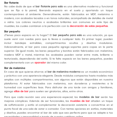
Bar flotante
No cabe duda de que el
bar flotante para sala
es una alternativa moderna y funcional
que se fija a la pared, liberando espacio en el suelo y aportando un toque
contemporáneo al ambiente. Generalmente, están fabricados en MDF, melamina o
madera, con acabados lacados o en tonos naturales, acompañado de detalles de metal
o vidrio. Los colores neutros o acabados brillantes son comunes en este tipo de
muebles, los cuales combinan a la perfección con la
decoración de salas pequeñas
.
Bar pequeño
¿Tienes poco espacio en tu hogar? El
bar pequeño para sala
es una solución, ya que
suele venir con ruedas para que lo lleves a cualquier lado. En primer lugar, pueden
incluir bandejas extraíbles, compartimentos ocultos y diseños modulares.
Adicionalmente, el bar para casa pequeña agrega soportes para copas en la parte
superior. De igual modo, los bares pequeños y bonitos están fabricados con melamina,
madera MDF o metal, mientras los acabados pueden variar entre mate, brillante o
texturizado, dependiendo del estilo. Si te falta espacio en los bares pequeños, puedes
complementarlo con un
aparador
del mismo color.
Bar de melamina
En caso de que quieras ahorrar, el
bar de melamina
moderno
es un modelo económico
y práctico con una apariencia elegante. Desde módulos compactos hasta modelos más
amplios con múltiples compartimentos, son algunos que están disponibles en nuestra
plataforma. Al estar fabricados con melamina, son duraderos y resistentes a la
humedad con superficies lisas. Para disfrutar de una tarde con amigos y familiares,
agrega
sillas de bar
para suelen ser giratorios, altos, entre otros.
Para que cada reunión sea una experiencia especial, los
modelos de bar
serán tus
mejores cómplices. Además de ser funcionales, los
muebles de bar
añaden un toque
de sofisticación y estilo al complementar la decoración existente o convertirse en el
punto focal de una sala de estar o comedor. Con tantas opciones en estilos, materiales
y diseños, puedes encontrar el bar de sala que sea perfecto para que se adapte a tus
necesidades y personalidad a través de nuestro catálogo online.