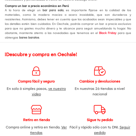
Compra un bar a precio económico en Perú
A la hora de elegir un
bar para sala
, es importante fijarse en la calidad de los
materiales, como la madera maciza o acero inoxidable, que son duraderos y
resistentes. Asimismo, debes tener en cuenta que los acabados sean impecables y que
los detalles estén bien cuidados. En Oechsle, podrás comprar un bar a precio exclusivo
para que no gastes mucho dinero y te alcance para seguir amueblando tu hogar. No
obstante, mantente atento a las novedades que tenemos en el
Black Friday
para que
obtengas
bares baratos
.
¡Descubre y compra en Oechsle!
Compra fácil y seguro
Cambios y devoluciones
En solo 6 simples pasos,
ve nuestro
En nuestras 26 tiendas a nivel
video
nacional
Retiro en tienda
Sigue tu pedido
Compra online y retira en tienda.
Ver
Fácil y rápido sólo con tu DNI.
Seguir
tiendas
pedido