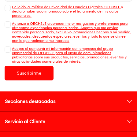
He leído la Política de Privacidad de Canales Digitales OECHSLE y
declaro haber sido informado sobre el tratamiento de mis datos
personales.
Autorizo a OECHSLE a conocer mejor mis gustos y preferencias para
ofrecerme experiencias personalizadas. Acepto que me envien
contenido personalizado, exclusivo, promociones hechas a mi medida,
novedades, descuentos especiales, eventos y todo lo que se alinee
con lo que realmente me interesa.
Acepto el compartir mi información con empresas del grupo
empresarial de OECHSLE para el envío de comunicaciones
publicitarias sobre sus productos, servicios, promociones, eventos y
otras actividades comerciales de interés.
Suscribirme
Secciones destacadas
Servicio al Cliente