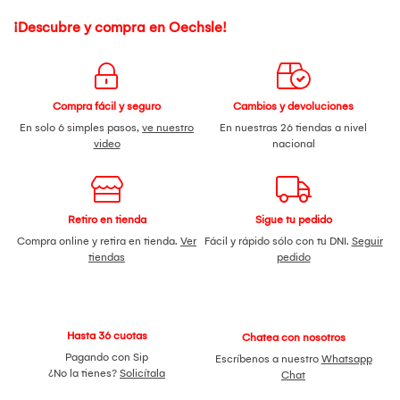
¡Descubre y compra en Oechsle!
Compra fácil y seguro
Cambios y devoluciones
En solo 6 simples pasos,
ve nuestro
En nuestras 26 tiendas a nivel
video
nacional
Retiro en tienda
Sigue tu pedido
Compra online y retira en tienda.
Ver
Fácil y rápido sólo con tu DNI.
Seguir
tiendas
pedido
Hasta 36 cuotas
Chatea con nosotros
Pagando con Sip
Escríbenos a nuestro
Whatsapp
¿No la tienes?
Solicítala
Chat