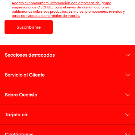
Acepto el compartir mi información con empresas del grupo
empresarial de OECHSLE para el envío de comunicaciones
publicitarias sobre sus productos, servicios, promociones, eventos y
otras actividades comerciales de interés.
Suscribirme
Secciones destacadas
Servicio al Cliente
Sobre Oechsle
Tarjeta oh!
Contáctanos