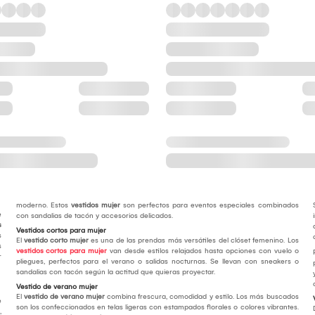
moderno. Estos
vestidos mujer
son perfectos para eventos especiales combinados
e
con sandalias de tacón y accesorios delicados.
s
Vestidos cortos para mujer
s
El
vestido corto mujer
es una de las prendas más versátiles del clóset femenino. Los
s
vestidos cortos para mujer
van desde estilos relajados hasta opciones con vuelo o
r
pliegues, perfectos para el verano o salidas nocturnas. Se llevan con sneakers o
sandalias con tacón según la actitud que quieras proyectar.
Vestido de verano mujer
El
vestido de verano mujer
combina frescura, comodidad y estilo. Los más buscados
e
son los confeccionados en telas ligeras con estampados florales o colores vibrantes.
,