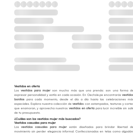
Vestidos en oferta
Los
vestidos para mujer
son mucho más que una prenda: son una forma d
expresar personalidad y estilo en cada ocasión. En Oechsle.pe encontrarás
vestido
bonitos
para cada momento, desde el día a día hasta las celebraciones má
especiales. Explora nuestra colección de
vestido
s con estampados, texturas y corte
que enamoran, y aprovecha nuestros
vestidos en oferta
para lucir increíble sin sali
de tu presupuesto.
¿Cuáles son los vestidos mujer más buscados?
Vestidos casuales para mujer
Los
vestidos casuales para mujer
están diseñados para brindar libertad d
movimiento sin perder elegancia informal. Confeccionados en telas como algodón