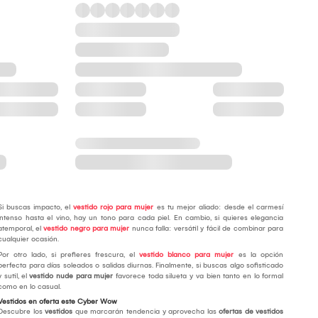
Si buscas impacto, el
vestido rojo para mujer
es tu mejor aliado: desde el carmesí
intenso hasta el vino, hay un tono para cada piel. En cambio, si quieres elegancia
atemporal, el
vestido negro para mujer
nunca falla: versátil y fácil de combinar para
cualquier ocasión.
Por otro lado, si prefieres frescura, el
vestido blanco para mujer
es la opción
perfecta para días soleados o salidas diurnas. Finalmente, si buscas algo sofisticado
y sutil, el
vestido nude para mujer
favorece toda silueta y va bien tanto en lo formal
como en lo casual.
Vestidos en oferta este Cyber Wow
Descubre los
vestidos
que marcarán tendencia y aprovecha las
ofertas de vestidos