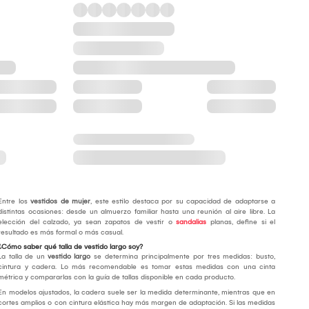
Entre los
vestidos de mujer
, este estilo destaca por su capacidad de adaptarse a
distintas ocasiones: desde un almuerzo familiar hasta una reunión al aire libre. La
elección del calzado, ya sean zapatos de vestir o
sandalias
planas, define si el
resultado es más formal o más casual.
¿Cómo saber qué talla de vestido largo soy?
La talla de un
vestido largo
se determina principalmente por tres medidas: busto,
cintura y cadera. Lo más recomendable es tomar estas medidas con una cinta
métrica y compararlas con la guía de tallas disponible en cada producto.
En modelos ajustados, la cadera suele ser la medida determinante, mientras que en
cortes amplios o con cintura elástica hay más margen de adaptación. Si las medidas