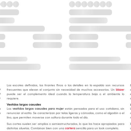
Los escotes definidos, los tirantes finos o los detalles en la espalda son recursos
a
frecuentes que elevan el conjunto sin necesidad de muchos accesorios. Un
blazer
a
puede ser el complemento ideal cuando la temperatura baja o el ambiente lo
s
requiere.
Vestidos largos casuales
a
Los
vestidos largos casuales para mujer
están pensados para el uso cotidiano, sin
a
renunciar al estilo. Se caracterizan por telas ligeras y cómodas, como el algodón o el
lino, que permiten moverse con soltura durante todo el día.
Sus cortes suelen ser amplios o semiestructurados, lo que los hace apropiados para
distintas siluetas. Combinan bien con una
cartera
sencilla para un look completo.