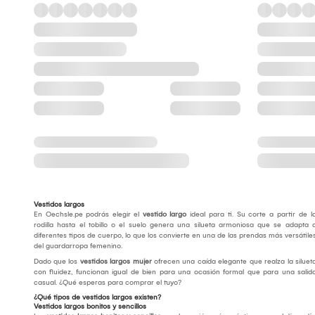
Vestidos largos
En Oechsle.pe podrás elegir el
vestido largo
ideal para ti. Su corte a partir de l
rodilla hasta el tobillo o el suelo genera una silueta armoniosa que se adapta 
diferentes tipos de cuerpo, lo que los convierte en una de las prendas más versátile
del guardarropa femenino.
Dado que los
vestidos largos mujer
ofrecen una caída elegante que realza la siluet
con fluidez, funcionan igual de bien para una ocasión formal que para una salid
casual. ¿Qué esperas para comprar el tuyo?
¿Qué tipos de vestidos largos existen?
Vestidos largos bonitos y sencillos