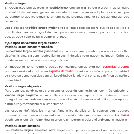
Vestidos largos
En Oechsle.pe podrás elegir el
vestido largo
ideal para ti. Su corte a partir de la rodilla
hasta el tobillo o el suelo genera una silueta armoniosa que se adapta a diferentes tipos
de cuerpo, lo que los convierte en una de las prendas más versátiles del guardarropa
femenino.
Dado que los
vestidos largos mujer
ofrecen una caída elegante que realza la silueta
con fluidez, funcionan igual de bien para una ocasión formal que para una salida
casual. ¿Qué esperas para comprar el tuyo?
¿Qué tipos de vestidos largos existen?
Vestidos largos bonitos y sencillos
Los
vestidos largos bonitos y sencillos
son la opción más práctica para el día a día. Sus
diseños limpios, sin estampados llamativos ni detalles recargados, los hacen fáciles de
combinar con distintos accesorios y calzado.
Un modelo en tono neutro o pastel, por ejemplo, queda bien con
zapatillas urbanas
para una salida informal o con
zapatos de vestir
cuando la ocasión requiere formalidad.
La clave de estos vestidos está en la calidad de la tela y el corte, que definen su caída y
comodidad.
Vestidos largos elegantes
Para eventos, celebraciones o cualquier ocasión que exija un look más cuidado, el
vestido largo elegante
es una alternativa difícil de superar. Los modelos en esta
categoría suelen trabajar con telas como el satén, el encaje o el chifón, que aportan
estructura y movimiento al mismo tiempo.
Los escotes definidos, los tirantes finos o los detalles en la espalda son recursos
frecuentes que elevan el conjunto sin necesidad de muchos accesorios. Un
blazer
puede ser el complemento ideal cuando la temperatura baja o el ambiente lo requiere.
Vestidos largos casuales
Los
vestidos largos casuales para mujer
están pensados para el uso cotidiano, sin