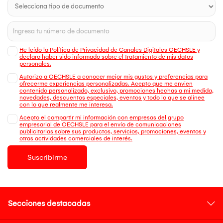
He leído la Política de Privacidad de Canales Digitales OECHSLE y
declaro haber sido informado sobre el tratamiento de mis datos
personales.
Autorizo a OECHSLE a conocer mejor mis gustos y preferencias para
ofrecerme experiencias personalizadas. Acepto que me envien
contenido personalizado, exclusivo, promociones hechas a mi medida,
novedades, descuentos especiales, eventos y todo lo que se alinee
con lo que realmente me interesa.
Acepto el compartir mi información con empresas del grupo
empresarial de OECHSLE para el envío de comunicaciones
publicitarias sobre sus productos, servicios, promociones, eventos y
otras actividades comerciales de interés.
Suscribirme
Secciones destacadas