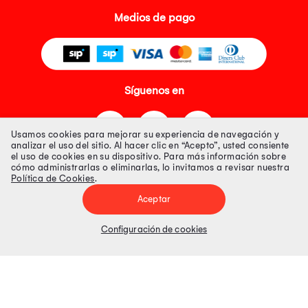
Medios de pago
Síguenos en
Usamos cookies para mejorar su experiencia de navegación y
analizar el uso del sitio. Al hacer clic en “Acepto”, usted consiente
el uso de cookies en su dispositivo. Para más información sobre
cómo administrarlas o eliminarlas, lo invitamos a revisar nuestra
Política de Cookies
.
Tienda 100% Segura
Aceptar
Tiendas Peruanas S.A. R.U.C. Nº 20493020618. Todos los derechos
reservados. Av. Aviación 2405 Piso 3, San Borja
Configuración de cookies
Precios disponibles solo en www.oechsle.pe. Precios online publicados
pueden incluir descuento adicional. Precios sujetos a variaciones sin
previo aviso. Productos sujetos a disponibilidad de stock
El Oficial de Protección de Datos Personales de Tiendas Peruanas S.A.
identificada con RUC No. 20493020618 es el señor Juan Diego Gavelan
Zegarra identificado con D.N.I. N° 45218133, cuyo correo corporativo de
contacto es
oficial.protecciondedatos@oechsle.pe