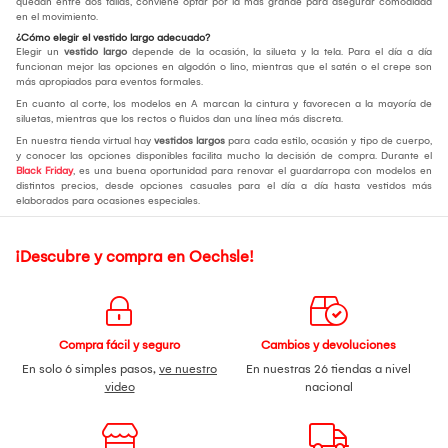
quedan entre dos tallas, conviene optar por la más grande para asegurar comodidad
en el movimiento.
¿Cómo elegir el vestido largo adecuado?
Elegir un
vestido largo
depende de la ocasión, la silueta y la tela. Para el día a día
funcionan mejor las opciones en algodón o lino, mientras que el satén o el crepe son
más apropiados para eventos formales.
En cuanto al corte, los modelos en A marcan la cintura y favorecen a la mayoría de
siluetas, mientras que los rectos o fluidos dan una línea más discreta.
En nuestra tienda virtual hay
vestidos largos
para cada estilo, ocasión y tipo de cuerpo,
y conocer las opciones disponibles facilita mucho la decisión de compra. Durante el
Black Friday
, es una buena oportunidad para renovar el guardarropa con modelos en
distintos precios, desde opciones casuales para el día a día hasta vestidos más
elaborados para ocasiones especiales.
¡Descubre y compra en Oechsle!
Compra fácil y seguro
Cambios y devoluciones
En solo 6 simples pasos,
ve nuestro
En nuestras 26 tiendas a nivel
video
nacional