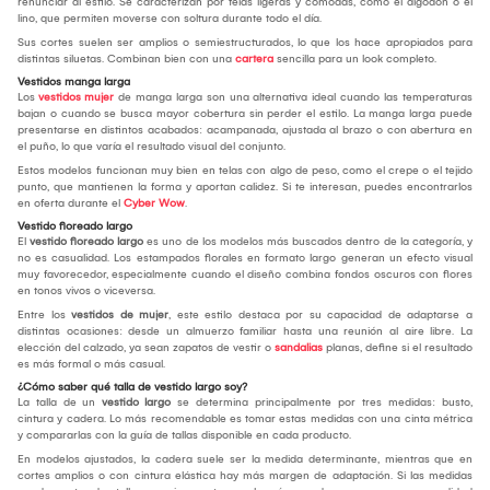
renunciar al estilo. Se caracterizan por telas ligeras y cómodas, como el algodón o el
lino, que permiten moverse con soltura durante todo el día.
Sus cortes suelen ser amplios o semiestructurados, lo que los hace apropiados para
distintas siluetas. Combinan bien con una
cartera
sencilla para un look completo.
Vestidos manga larga
Los
vestidos mujer
de manga larga son una alternativa ideal cuando las temperaturas
bajan o cuando se busca mayor cobertura sin perder el estilo. La manga larga puede
presentarse en distintos acabados: acampanada, ajustada al brazo o con abertura en
el puño, lo que varía el resultado visual del conjunto.
Estos modelos funcionan muy bien en telas con algo de peso, como el crepe o el tejido
punto, que mantienen la forma y aportan calidez. Si te interesan, puedes encontrarlos
en oferta durante el
Cyber Wow
.
Vestido floreado largo
El
vestido floreado largo
es uno de los modelos más buscados dentro de la categoría, y
no es casualidad. Los estampados florales en formato largo generan un efecto visual
muy favorecedor, especialmente cuando el diseño combina fondos oscuros con flores
en tonos vivos o viceversa.
Entre los
vestidos de mujer
, este estilo destaca por su capacidad de adaptarse a
distintas ocasiones: desde un almuerzo familiar hasta una reunión al aire libre. La
elección del calzado, ya sean zapatos de vestir o
sandalias
planas, define si el resultado
es más formal o más casual.
¿Cómo saber qué talla de vestido largo soy?
La talla de un
vestido largo
se determina principalmente por tres medidas: busto,
cintura y cadera. Lo más recomendable es tomar estas medidas con una cinta métrica
y compararlas con la guía de tallas disponible en cada producto.
En modelos ajustados, la cadera suele ser la medida determinante, mientras que en
cortes amplios o con cintura elástica hay más margen de adaptación. Si las medidas