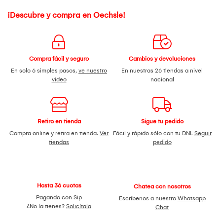
¡Descubre y compra en Oechsle!
Compra fácil y seguro
Cambios y devoluciones
En solo 6 simples pasos,
ve nuestro
En nuestras 26 tiendas a nivel
video
nacional
Retiro en tienda
Sigue tu pedido
Compra online y retira en tienda.
Ver
Fácil y rápido sólo con tu DNI.
Seguir
tiendas
pedido
Hasta 36 cuotas
Chatea con nosotros
Pagando con Sip
Escríbenos a nuestro
Whatsapp
¿No la tienes?
Solicítala
Chat