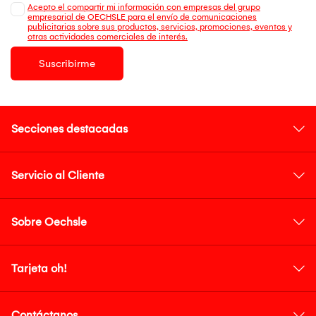
Acepto el compartir mi información con empresas del grupo
empresarial de OECHSLE para el envío de comunicaciones
publicitarias sobre sus productos, servicios, promociones, eventos y
otras actividades comerciales de interés.
Suscribirme
Secciones destacadas
Servicio al Cliente
Sobre Oechsle
Tarjeta oh!
Contáctanos