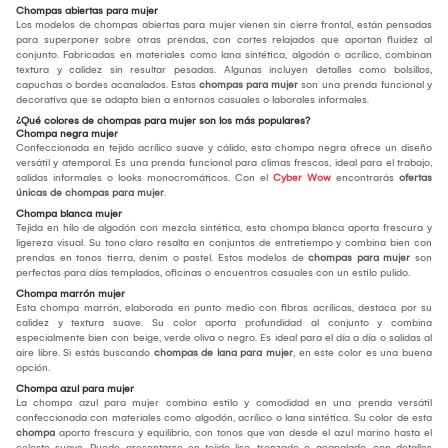
Chompas abiertas para mujer
Los modelos de chompas abiertas para mujer vienen sin cierre frontal, están pensadas
para superponer sobre otras prendas, con cortes relajados que aportan fluidez al
conjunto. Fabricadas en materiales como lana sintética, algodón o acrílico, combinan
textura y calidez sin resultar pesadas. Algunas incluyen detalles como bolsillos,
capuchas o bordes acanalados. Estas
chompas para mujer
son una prenda funcional y
decorativa que se adapta bien a entornos casuales o laborales informales.
¿Qué colores de chompas para mujer son los más populares?
Chompa negra mujer
Confeccionada en tejido acrílico suave y cálido, esta chompa negra ofrece un diseño
versátil y atemporal. Es una prenda funcional para climas frescos, ideal para el trabajo,
salidas informales o looks monocromáticos. Con el
Cyber Wow
encontrarás
ofertas
únicas de chompas para mujer
.
Chompa blanca mujer
Tejida en hilo de algodón con mezcla sintética, esta chompa blanca aporta frescura y
ligereza visual. Su tono claro resalta en conjuntos de entretiempo y combina bien con
prendas en tonos tierra, denim o pastel. Estos modelos de
chompas para mujer
son
perfectas para días templados, oficinas o encuentros casuales con un estilo pulido.
Chompa marrón mujer
Esta chompa marrón, elaborada en punto medio con fibras acrílicas, destaca por su
calidez y textura suave. Su color aporta profundidad al conjunto y combina
especialmente bien con beige, verde oliva o negro. Es ideal para el día a día o salidas al
aire libre. Si estás buscando
chompas de lana para mujer
, en este color es una buena
opción.
Chompa azul para mujer
La chompa azul para mujer combina estilo y comodidad en una prenda versátil
confeccionada con materiales como algodón, acrílico o lana sintética. Su color de esta
chompa
aporta frescura y equilibrio, con tonos que van desde el azul marino hasta el
celeste suave. Puede presentarse en tejido liso, trenzado o acanalado, con detalles