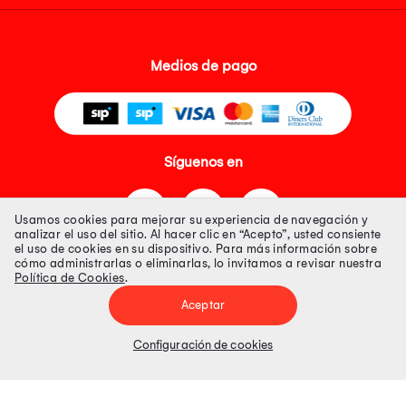
Medios de pago
Síguenos en
Usamos cookies para mejorar su experiencia de navegación y
analizar el uso del sitio. Al hacer clic en “Acepto”, usted consiente
el uso de cookies en su dispositivo. Para más información sobre
cómo administrarlas o eliminarlas, lo invitamos a revisar nuestra
Política de Cookies
.
Tienda 100% Segura
Aceptar
Tiendas Peruanas S.A. R.U.C. Nº 20493020618. Todos los derechos
reservados. Av. Aviación 2405 Piso 3, San Borja
Configuración de cookies
Precios disponibles solo en www.oechsle.pe. Precios online publicados
pueden incluir descuento adicional. Precios sujetos a variaciones sin
previo aviso. Productos sujetos a disponibilidad de stock
El Oficial de Protección de Datos Personales de Tiendas Peruanas S.A.
identificada con RUC No. 20493020618 es el señor Juan Diego Gavelan