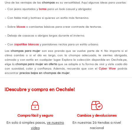
Una de las ventajas de las
chompas
es su versatilidad. Aquí algunas ideas para usarlas:
- Con jeans ajustados y
botas
para un look casual y abrigador.
- Con falda midi y botines si quieres un estilo más femenino.
- Sobre
blusas
o camisetas básicas para crear contraste de texturas.
- Debajo de casacas o abrigos largos durante el invierno.
- Con
zapatillas blancas
y pantalones rectos para un estilo urbano.
Las
chompas para mujer
son esa prenda que se vuelve parte de ti. No importa si el
clima cambia o si el día es largo, con la chompa adecuada, te sientes abrigada,
cómoda y con estilo en cualquier lugar. Explora la colección disponible en Oechsle.pe,
elige la
chompa para mujer en oferta
que se adapte a tu forma de vivir y viste cada día
con suavidad, color y confianza. Además, recuerda que con el
Cyber Wow
podrás
encontrar
precios bajos en chompas de mujer
.
¡Descubre y compra en Oechsle!
Compra fácil y seguro
Cambios y devoluciones
En solo 6 simples pasos,
ve nuestro
En nuestras 26 tiendas a nivel
video
nacional