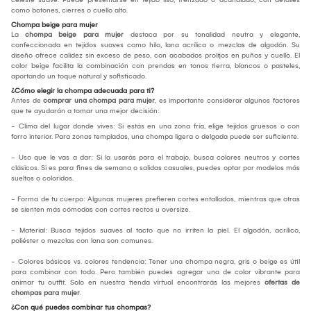
como botones, cierres o cuello alto.
Chompa beige para mujer
La
chompa beige para mujer
destaca por su tonalidad neutra y elegante,
confeccionada en tejidos suaves como hilo, lana acrílica o mezclas de algodón. Su
diseño ofrece calidez sin exceso de peso, con acabados prolijos en puños y cuello. El
color beige facilita la combinación con prendas en tonos tierra, blancos o pasteles,
aportando un toque natural y sofisticado.
¿Cómo elegir la chompa adecuada para ti?
Antes de
comprar una chompa para mujer
, es importante considerar algunos factores
que te ayudarán a tomar una mejor decisión:
- Clima del lugar donde vives: Si estás en una zona fría, elige tejidos gruesos o con
forro interior. Para zonas templadas, una chompa ligera o delgada puede ser suficiente.
- Uso que le vas a dar: Si la usarás para el trabajo, busca colores neutros y cortes
clásicos. Si es para fines de semana o salidas casuales, puedes optar por modelos más
sueltos o coloridos.
- Forma de tu cuerpo: Algunas mujeres prefieren cortes entallados, mientras que otras
se sienten más cómodas con cortes rectos u oversize.
- Material: Busca tejidos suaves al tacto que no irriten la piel. El algodón, acrílico,
poliéster o mezclas con lana son comunes.
- Colores básicos vs. colores tendencia: Tener una chompa negra, gris o beige es útil
para combinar con todo. Pero también puedes agregar una de color vibrante para
animar tu outfit. Solo en nuestra tienda virtual encontrarás las mejores
ofertas de
chompas para mujer
.
¿Con qué puedes combinar tus chompas?