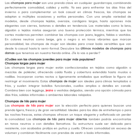
Las
chompas para mujer
son una prenda clave en cualquier guardarropa, combinando
perfectamente comodidad, calidez y estilo. Ya sea para enfrentar los días fríos del
invierno o para complementar un look casual en climas frescos, las chompas se
adaptan a múltiples ocasiones y estilos personales. Con una amplia variedad de
modelos, desde chompas tejidas, oversize, cardigans largos, hasta opciones más
elegantes con cierres, botones o detalles en tendencia. Los materiales como la lana,
algodón o tejidos mixtos aseguran una buena protección térmica, mientras que los
cortes modernos permiten combinar las chompas con jeans, leggins, faldas o vestidos.
En colores neutros como beige, gris o negro o en tonos vibrantes que marcan
personalidad, las chompas de mujer son ideales para crear looks versátiles que van
desde lo casual hasta lo semi-formal. Descubre los
últimos modelos de chompas para
damas
que tenemos en nuestra tienda online. ¿Te lo vas a perder?
¿Cuáles son las chompas juveniles para mujer más populares?
Chompas largas para mujer
Las chompas largas para mujer están confeccionadas en tejidos como algodón o
mezclas de poliéster, ofreciendo caída fluida y cobertura extendida hasta muslos o
rodillas. Incorporan cortes rectos o ligeramente entallados que estilizan la figura sin
restringir el movimiento. Estas
chompas de mujer
son ideales para climas templados o
fríos, y suelen integrar bolsillos funcionales, cuellos amplios o detalles en canalé.
Combina bien con leggings,
jeans
o vestidos delgados, siendo una opción cómoda para
días fríos, salidas informales o ambientes laborales relajados.
Chompas de hilo para mujer
Las
chompas de hilo para mujer
son la elección perfecta para quienes buscan una
prenda ligera, fresca y de gran versatilidad. Ideales para los días de entretiempo o para
las noches frescas, estas chompas ofrecen un toque elegante y sofisticado sin perder
la comodidad. Las
chompas de hilo para mujer abiertas
también podrás encontrarlas
en tonos neutros o con detalles llamativos. Su estructura suele ser delicada pero
resistente, con acabados prolijos en puños y cuello. Ofrecen comodidad sin exceso de
volumen y combinan fácilmente con prendas de vestir o looks informales.