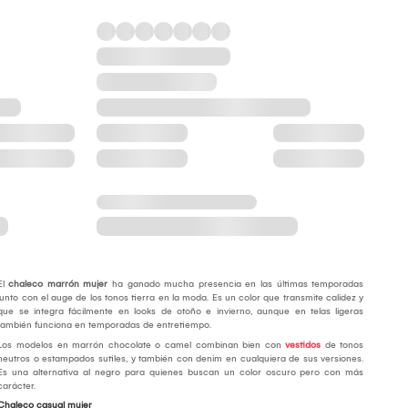
El
chaleco marrón mujer
ha ganado mucha presencia en las últimas temporadas
junto con el auge de los tonos tierra en la moda. Es un color que transmite calidez y
que se integra fácilmente en looks de otoño e invierno, aunque en telas ligeras
también funciona en temporadas de entretiempo.
Los modelos en marrón chocolate o camel combinan bien con
vestidos
de tonos
neutros o estampados sutiles, y también con denim en cualquiera de sus versiones.
Es una alternativa al negro para quienes buscan un color oscuro pero con más
carácter.
Chaleco casual mujer