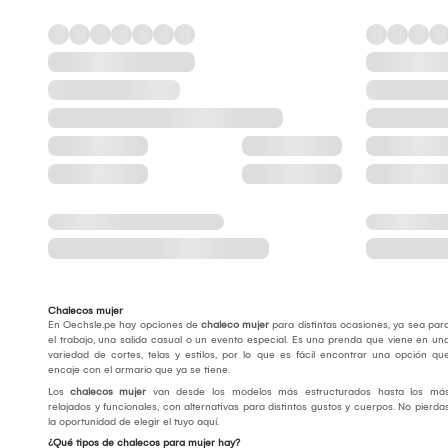
Chalecos mujer
En Oechsle.pe hay opciones de
chaleco mujer
para distintas ocasiones, ya sea par
el trabajo, una salida casual o un evento especial. Es una prenda que viene en un
variedad de cortes, telas y estilos, por lo que es fácil encontrar una opción qu
encaje con el armario que ya se tiene.
Los
chalecos mujer
van desde los modelos más estructurados hasta los má
relajados y funcionales, con alternativas para distintos gustos y cuerpos. No pierda
la oportunidad de elegir el tuyo aquí.
¿Qué tipos de chalecos para mujer hay?