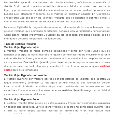
Los
vestidos Hypnotic
son sinónimo de diseño moderno, sofisticación y atención al
detalle. Cada prenda combina materiales de alta calidad con cortes que realzan la
figura y proporcionan comodidad, convirtiéndose en una opción perfecta para quienes
buscan lucir elegantes y seguras de sí mismas en cualquier ocasión. En Oechsle.pe
encontrarás una selección de Vestidos Hypnotic que se adaptan a distintos estilos y
momentos, desde reuniones informales hasta eventos especiales.
La marca
Hypnotic
ha logrado destacarse en el mundo de la moda femenina por
ofrecer vestidos que combinan tendencias actuales con versatilidad y funcionalidad.
Cada diseño refleja creatividad y cuidado en los acabados, ofreciendo piezas que se
mantienen actuales temporada tras temporada.
Tipos de vestidos Hypnotic
Vestido Mujer Hypnotic tejido
El vestido Hypnotic de tejido combina comodidad y estilo con telas suaves que se
adaptan al cuerpo. Su corte favorece la figura y permite libertad de movimiento durante
todo el día. Los colores y acabados mantienen su intensidad incluso después de varios
usos y lavadas. Este
vestido Hypnotic para mujer
es perfecto para ocasiones casuales
donde se busca un look elegante y sencillo a la vez. Encuentra los mejores
vestidos
cortos
para esta temporada.
Vestido Mujer Hypnotic con volante
El vestido Hypnotic con volante destaca por sus detalles en volantes que aportan un
toque femenino y dinámico. La tela ligera permite moverse con libertad sin perder
forma ni estilo. Su diseño versátil se adapta tanto a salidas diurnas como a eventos más
especiales. Los acabados cuidadosos de estos
vestidos Hypnotic
aseguran durabilidad
y mantienen la suavidad del tejido.
Vestido Mujer Hypnotic Boho
El vestido Hypnotic Boho ofrece un estilo relajado y fresco con estampados inspirados
en tendencias bohemias. La tela ligera y flexible proporciona comodidad durante todo
el día. Su corte amplio permite libertad de movimiento y un look casual con