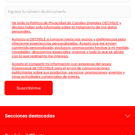
He leído la Política de Privacidad de Canales Digitales OECHSLE y
declaro haber sido informado sobre el tratamiento de mis datos
personales.
Autorizo a OECHSLE a conocer mejor mis gustos y preferencias para
ofrecerme experiencias personalizadas. Acepto que me envien
contenido personalizado, exclusivo, promociones hechas a mi medida,
novedades, descuentos especiales, eventos y todo lo que se alinee
con lo que realmente me interesa.
Acepto el compartir mi información con empresas del grupo
empresarial de OECHSLE para el envío de comunicaciones
publicitarias sobre sus productos, servicios, promociones, eventos y
otras actividades comerciales de interés.
Suscribirme
Secciones destacadas