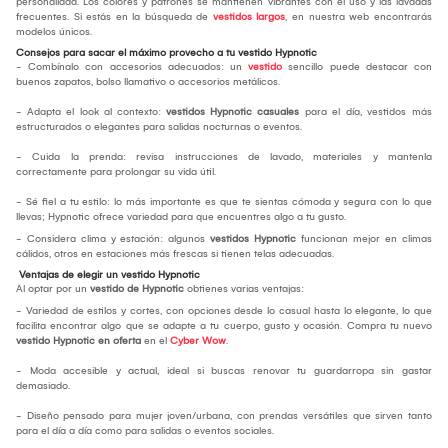
personalidad. Los colores y patrones se mantienen vibrantes con el uso y las lavadas
frecuentes. Si estás en la búsqueda de
vestidos largos
, en nuestra web encontrarás
modelos únicos.
Consejos para sacar el máximo provecho a tu vestido Hypnotic
- Combínalo con accesorios adecuados: un
vestido
sencillo puede destacar con
buenos zapatos, bolso llamativo o accesorios metálicos.
- Adapta el look al contexto:
vestidos Hypnotic casuales
para el día, vestidos más
estructurados o elegantes para salidas nocturnas o eventos.
- Cuida la prenda: revisa instrucciones de lavado, materiales y mantenla
correctamente para prolongar su vida útil.
- Sé fiel a tu estilo: lo más importante es que te sientas cómoda y segura con lo que
llevas; Hypnotic ofrece variedad para que encuentres algo a tu gusto.
- Considera clima y estación: algunos
vestidos
Hypnotic
funcionan mejor en climas
cálidos, otros en estaciones más frescas si tienen telas adecuadas.
Ventajas de elegir un vestido Hypnotic
Al optar por un
vestido de Hypnotic
obtienes varias ventajas:
- Variedad de estilos y cortes, con opciones desde lo casual hasta lo elegante, lo que
facilita encontrar algo que se adapte a tu cuerpo, gusto y ocasión. Compra tu nuevo
vestido Hypnotic en oferta
en el
Cyber Wow
.
- Moda accesible y actual, ideal si buscas renovar tu guardarropa sin gastar
demasiado.
- Diseño pensado para mujer joven/urbana, con prendas versátiles que sirven tanto
para el día a día como para salidas o eventos sociales.