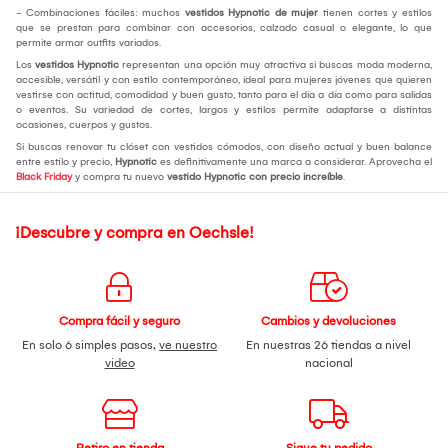
- Combinaciones fáciles: muchos
vestidos Hypnotic de mujer
tienen cortes y estilos
que se prestan para combinar con accesorios, calzado casual o elegante, lo que
permite armar outfits variados.
Los
vestidos Hypnotic
representan una opción muy atractiva si buscas moda moderna,
accesible, versátil y con estilo contemporáneo, ideal para mujeres jóvenes que quieren
vestirse con actitud, comodidad y buen gusto, tanto para el día a día como para salidas
o eventos. Su variedad de cortes, largos y estilos permite adaptarse a distintas
ocasiones, cuerpos y gustos.
Si buscas renovar tu clóset con vestidos cómodos, con diseño actual y buen balance
entre estilo y precio,
Hypnotic
es definitivamente una marca a considerar. Aprovecha el
Black Friday
y compra tu nuevo
vestido Hypnotic con precio increíble
.
¡Descubre y compra en Oechsle!
Compra fácil y seguro
Cambios y devoluciones
En solo 6 simples pasos,
ve nuestro
En nuestras 26 tiendas a nivel
video
nacional
Retiro en tienda
Sigue tu pedido