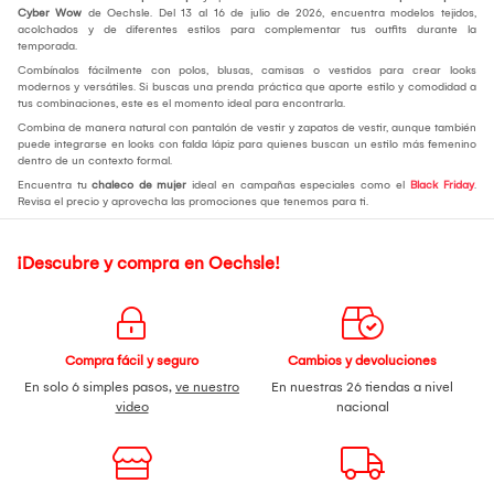
Cyber Wow
de Oechsle. Del 13 al 16 de julio de 2026, encuentra modelos tejidos,
acolchados y de diferentes estilos para complementar tus outfits durante la
temporada.
Combínalos fácilmente con polos, blusas, camisas o vestidos para crear looks
modernos y versátiles. Si buscas una prenda práctica que aporte estilo y comodidad a
tus combinaciones, este es el momento ideal para encontrarla.
Combina de manera natural con pantalón de vestir y zapatos de vestir, aunque también
puede integrarse en looks con falda lápiz para quienes buscan un estilo más femenino
dentro de un contexto formal.
Encuentra tu
chaleco de mujer
ideal en campañas especiales como el
Black Friday
.
Revisa el precio y aprovecha las promociones que tenemos para ti.
¡Descubre y compra en Oechsle!
Compra fácil y seguro
Cambios y devoluciones
En solo 6 simples pasos,
ve nuestro
En nuestras 26 tiendas a nivel
video
nacional