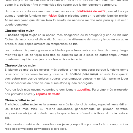
pensado para ocasiones donde se busca un look más cuidado. Se confecciona en telas
como lino, poliéster fino o materiales tipo sastre que le dan cuerpo y estructura.
Una de sus combinaciones más comunes es con
pantalones de vestir
para el trabajo,
aunque también funciona con
faldas
lápiz o plisadas para un resultado igual de prolijo.
Al ser una pieza que define bien la silueta, no necesita mucho más para que el outfit
quede completo.
Chaleco tejido mujer
El
chaleco tejido mujer
es la opción más acogedora de la categoría y una de las más
fáciles de incorporar al día a día. Su textura lo diferencia del resto y le da un carácter
propio al look, especialmente en temporadas de frío.
Los modelos de punto grueso son ideales para llevar sobre camisas de manga larga,
mientras que los de tejido más fino se adaptan mejor a looks de entretiempo. Ambos
combinan muy bien con jeans anchos o de corte recto.
Chaleco blanco mujer
El blanco es uno de los colores más pedidos en esta categoría porque funciona como
base para armar looks limpios y frescos. Un
chaleco para mujer
en este tono queda
bien sobre prendas de colores neutros o estampados suaves, y también permite jugar
con accesorios de color sin que el resultado quede recargado.
Para un look más casual, va perfecto con jeans y
zapatillas
. Para algo más arreglado,
con pantalón sastre y
zapatos de vestir
.
Chaleco puffer mujer
El
chaleco puffer mujer
es la alternativa más funcional de todas, especialmente útil en
los meses más fríos. Su relleno acolchado, generalmente de plumón sintético,
proporciona abrigo sin añadir peso, lo que lo hace cómodo de llevar durante todo el
día.
Esta prenda combina de maravillas con jeans y zapatillas para un look urbano, o sobre
ropa deportiva para actividades al aire libre.