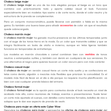
Chaleco beige mujer
El
chaleco beige mujer
es uno de los más elegidos porque el beige es un tono que
combina con prácticamente todo y aporta calidez visual al look. Funciona
especialmente bien en modelos tipo sastre o de corte recto, donde el color neutro y la
estructura de la prenda se complementan.
Para un conjunto monocromático, puede llevarse con pantalón o falda en la misma
gama. Es también una buena base para añadir
accesorios
de color sin que el resultado
quede sobrecargado.
Chaleco marrón mujer
El
chaleco marrón mujer
ha ganado mucha presencia en las últimas temporadas junto
con el auge de los tonos tierra en la moda. Es un color que transmite calidez y que se
integra fácilmente en looks de otoño e invierno, aunque en telas ligeras también
funciona en temporadas de entretiempo.
Los modelos en marrón chocolate o camel combinan bien con
vestidos
de tonos
neutros o estampados sutiles, y también con denim en cualquiera de sus versiones. Es
una alternativa al negro para quienes buscan un color oscuro pero con más carácter.
Chaleco casual mujer
El
chaleco de mujer
en versión casual tiene un corte más suelto y se confecciona en
telas como denim, algodón o mezclas más flexibles que priorizan la comodidad. Es el
modelo más fácil de llevar en el día a día porque no requiere mucha planificación: va
bien con casi cualquier prenda básica del armario.
Chaleco formal mujer
El
chaleco formal mujer
es la opción para contextos donde el look necesita un nivel de
acabado más alto, como reuniones de trabajo, eventos o presentaciones. Suele tener
un corte más ajustado al cuerpo, con detalles como botones forrados, bolsillos de vivo o
solapas que le dan ese aspecto de prenda de vestir.
Chalecos para mujer en oferta este Cyber Wow
Descubre los
chalecos para mujer
y aprovecha las
ofertas de chalecos para mujer
del