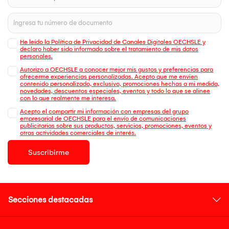
He leído la Política de Privacidad de Canales Digitales OECHSLE y
declaro haber sido informado sobre el tratamiento de mis datos
personales.
Autorizo a OECHSLE a conocer mejor mis gustos y preferencias para
ofrecerme experiencias personalizadas. Acepto que me envien
contenido personalizado, exclusivo, promociones hechas a mi medida,
novedades, descuentos especiales, eventos y todo lo que se alinee
con lo que realmente me interesa.
Acepto el compartir mi información con empresas del grupo
empresarial de OECHSLE para el envío de comunicaciones
publicitarias sobre sus productos, servicios, promociones, eventos y
otras actividades comerciales de interés.
Suscribirme
Secciones destacadas