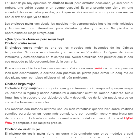
En Oechsle.pe hay opciones de
chaleco mujer
para distintas ocasiones, ya sea para el
trabajo, una salida casual o un evento especial. Es una prenda que viene en una
variedad de cortes, telas y estilos, por lo que es fácil encontrar una opción que encaje
con el armario que ya se tiene.
Los
chalecos mujer
van desde los modelos más estructurados hasta los más relajados
y funcionales, con alternativas para distintos gustos y cuerpos. No pierdas la
oportunidad de elegir el tuyo aquí.
¿Qué tipos de chalecos para mujer hay?
Chaleco sastre mujer
El
chaleco sastre mujer
es uno de los modelos más buscados de los últimas
temporadas. Su corte estructurado y su escote en V estilizan la figura de forma
inmediata, y está disponible en telas tipo lino, tweed o mezclas con poliéster que le dan
ese acabado pulido característico de la sastrería.
Puede usarse abierto sobre una camiseta básica con unos
jeans
de tiro alto para un
look más desenfadado, o cerrado con pantalón de pinzas para armar un conjunto de
dos piezas que reemplaza al blazer sin ningún problema.
Chaleco largo mujer
El
chaleco largo mujer
es una opción que gana terreno cada temporada porque alarga
visualmente la figura y añade estructura a cualquier outfit sin mucho esfuerzo. Suele
llegar hasta la cadera o por debajo de ella, y dependiendo de la tela puede usarse en
contextos formales o casuales.
Los modelos con botones al frente son los más versátiles: quedan bien sobre vestidos
sencillos para darles un toque más completo, o con pantalón recto y una blusa por
dentro para un look más armado. Encuentra este modelo en oferta durante el
Cyber
Wow
y cómpralo a los mejores precios.
Chaleco de vestir mujer
El
chaleco de vestir mujer
tiene un corte más entallado que otros modelos y está