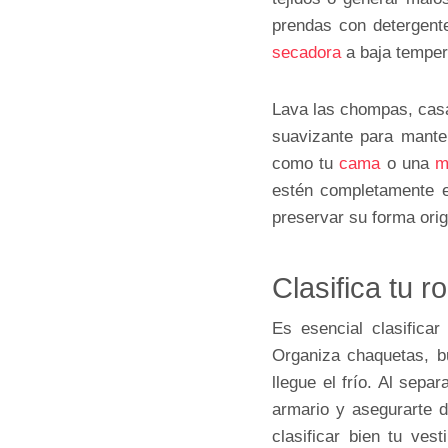
prendas con detergente
secadora
a baja temper
Lava las chompas, casac
suavizante para manten
como tu
cama
o una
m
estén completamente e
preservar su forma orig
Clasifica tu r
Es esencial clasific
Organiza chaquetas, bu
llegue el frío. Al sep
armario y asegurarte d
clasificar bien tu ves