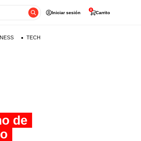
0
Iniciar sesión
Carrito
TNESS
TECH
no de
so