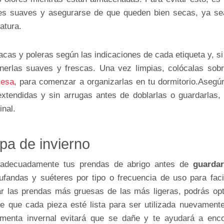
s suaves y asegurarse de que queden bien secas, ya sea a
atura.
as y poleras según las indicaciones de cada etiqueta y, si 
erlas suaves y frescas. Una vez limpias, colócalas sobre
esa
, para comenzar a organizarlas en tu dormitorio.Asegú
xtendidas y sin arrugas antes de doblarlas o guardarlas,
inal.
opa de invierno
ar adecuadamente tus prendas de abrigo antes de
guardar
fandas y suéteres por tipo o frecuencia de uso para faci
arar las prendas más gruesas de las más ligeras, podrás opt
e que cada pieza esté lista para ser utilizada nuevament
timenta invernal evitará que se dañe y te ayudará a enco