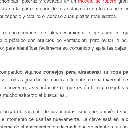
 chompas, poleras y casacas en un
modelo de ropero
grand
s en la parte inferior de los estantes o en los cajones i
el espacio y facilita el acceso a las piezas más ligeras.
 o contenedores de almacenamiento, elige aquellos q
la o plástico con orificios de ventilación, para evitar la 
r para identificar fácilmente su contenido y apila las caj
compartido algunos
consejos para almacenar tu ropa pa
so, podrás guardar de manera eficiente tu ropa invernal, 
er invierno, asegurándote de que estén bien protegidas y
e mucho esfuerzo al buscarlas..
longará la vida útil de tus prendas, sino que también te pe
 el momento de usarlas nuevamente. La clave está en la o
sistema de almacenamiento adecuado que se adapte a tus n