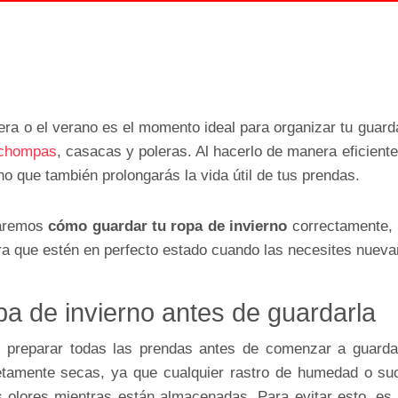
era o el verano es el momento ideal para organizar tu guard
chompas
, casacas y poleras. Al hacerlo de manera eficient
no que también prolongarás la vida útil de tus prendas.
caremos
c
ómo guardar tu ropa de invierno
correctamente, 
ra que estén en perfecto estado cuando las necesites nuev
pa de invierno antes de guardarla
e preparar todas las prendas antes de comenzar a guarda
etamente secas, ya que cualquier rastro de humedad o suc
s olores mientras están almacenadas. Para evitar esto, es