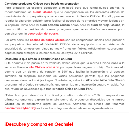
Consigue productos Chicco para bebés en promoción
Para brindarle un espacio acogedor a tu bebé para que tenga dulces sueños, te
recomendamos las
cunas Chicco
que te acompañarán en las diferentes etapas de
crecimiento de tu pequeño que se encuentran en la
tienda Chicco
. Por ello, puedes
regular la altura del colchón para facilitar el acceso de tu engreído y evitar lesiones en
la espalda. Tanto para la
cuna colecho Chicco
como para la
cuna de viaje Chicco
, la
marca utiliza materiales duraderos y seguros que lucen diseños modernos para
combinar con la
decoración del cuarto
.
Por otra parte, los
coches de bebés Chicco
son los compañeros ideales para pasear a
los pequeños. Por ello, el
cochecito Chicco
viene equipado con un sistema de
seguridad de arneses con cinco puntos y frenos confiables. Adicionalmente, presentan
capotas para proteger a los menores de los rayos UV o lloviznas.
Descubre lo que ofrece la tienda Chicco en Lima
Si te encanta ir de paseo en tu vehículo, debes saber que la marca Chicco lanzó a la
venta su línea de
silla Chicco para auto
para que lleves seguro a tu hijo. Cada modelo
cuenta con un sistema de rotación a 360° que facilita la instalación y el acceso.
También, su respaldo reclinable en varias posiciones permite que los pequeños
descansen durante los viajes largos. No obstante, todas las
sillas para bebé auto Chicco
presentan el práctico sistema Isofix, que garantiza una instalación segura y rápida. Por
ello, revisa las novedades que trae la
tienda Chico en Lima, Perú
.
¿Estás listo para descubrir la calidad y confianza de Chicco? Si tu respuesta es
afirmativa, entonces explora la amplia gama de productos disponibles de la
marca
Chicco
en la plataforma digital de Oechsle. Asimismo, no olvides que tenemos
descuentos Cyber Day
en todas las categorías de infantil en su siguiente edición.
¡Descubre y compra en Oechsle!