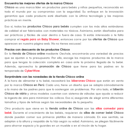
Encuentra las mejores ofertas de la marca Chicco
Chicco
es una marca líder en productos para bebés y niños pequeños, reconocida en
todo el mundo por su compromiso con la seguridad. Su enfoque en la innovación
garantiza que cada producto esté diseñado con la última tecnología y las mejores
prácticas en mente.
Eso sí, todos los
productos Chicco para bebés
cumplen con los más altos estándares
de calidad al ser fabricados con materiales no tóxicos. Asimismo, están diseñados para
ser prácticos y fáciles de usar dentro o fuera de casa. Si estás interesado o te falta
comprar el
regalo para un Baby Shower
, entonces corre por las
ofertas de Chicco
que
aparecen en nuestra página web. ¡Ya no tienes excusas!
Precios con descuento de los productos Chicco
En la
tienda de Chicco
online
mediante Oechsle, encontrarás una variedad de precios
que se ajustan a tu presupuesto. Por ello, escoge los mejores productos de la marca
para que tengas la colección completa en casa ante la próxima llegada de tu bebé.
Además, aprovecha la
promoción de Chicco
que tiene para los padres en la
temporada de
CyberWow
.
Sorpréndete con las novedades de la tienda Chicco online
A la hora de alimentar a tu bebé, necesitará los
biberones Chicco
que están en venta
por la marca
Chicco en Perú
. Cada uno, tiene un diseño que se adapta cómodamente
a la mano de los padres para que lo sostengan sin problemas. Por otro lado, el
biberón
Chicco de vidrio
y otros modelos cuentan con sistema de válvulas que ayuda a reducir
la ingesta de aire para minimizar los cólicos. Eso sí, asegúrate de elegir entre diferentes
tamaños y tipos de tetinas según las necesidades de tu pequeño.
Otro producto que viene en la
tienda online de Chicco
son las
sillas comedor para
bebé
. Durante el crecimiento de los bebés, requieren de
sillas de comer bebé Chicco
donde puedan comer sus primeros platillos de manera cómoda. En ese sentido, se
adaptan a la altura y respaldo de tu hijo según su edad. Asimismo, se pliegan fácilmente
para ahorrar espacio y lo guardes en un mueble o en el rincón de tu hogar.