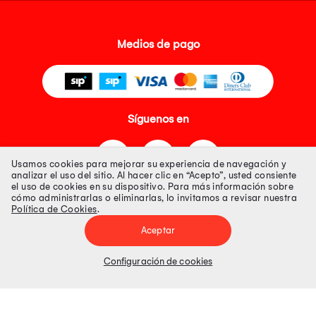
Medios de pago
Síguenos en
Usamos cookies para mejorar su experiencia de navegación y
analizar el uso del sitio. Al hacer clic en “Acepto”, usted consiente
el uso de cookies en su dispositivo. Para más información sobre
cómo administrarlas o eliminarlas, lo invitamos a revisar nuestra
Política de Cookies
.
Tienda 100% Segura
Aceptar
Tiendas Peruanas S.A. R.U.C. Nº 20493020618. Todos los derechos
reservados. Av. Aviación 2405 Piso 3, San Borja
Configuración de cookies
Precios disponibles solo en www.oechsle.pe. Precios online publicados
pueden incluir descuento adicional. Precios sujetos a variaciones sin
previo aviso. Productos sujetos a disponibilidad de stock
El Oficial de Protección de Datos Personales de Tiendas Peruanas S.A.
identificada con RUC No. 20493020618 es el señor Juan Diego Gavelan
Zegarra identificado con D.N.I. N° 45218133, cuyo correo corporativo de