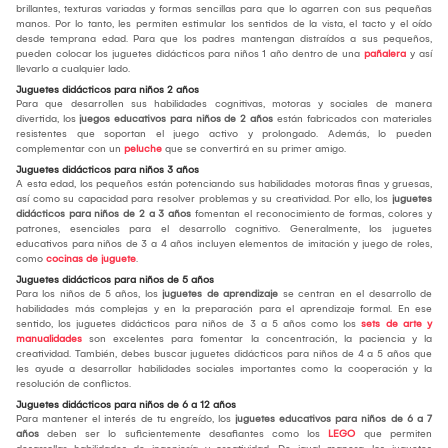
brillantes, texturas variadas y formas sencillas para que lo agarren con sus pequeñas
manos. Por lo tanto, les permiten estimular los sentidos de la vista, el tacto y el oído
desde temprana edad. Para que los padres mantengan distraídos a sus pequeños,
pueden colocar los juguetes didácticos para niños 1 año dentro de una
pañalera
y así
llevarlo a cualquier lado.
Juguetes didácticos para niños 2 años
Para que desarrollen sus habilidades cognitivas, motoras y sociales de manera
divertida, los
juegos educativos para niños de 2 años
están fabricados con materiales
resistentes que soportan el juego activo y prolongado. Además, lo pueden
complementar con un
peluche
que se convertirá en su primer amigo.
Juguetes didácticos para niños 3 años
A esta edad, los pequeños están potenciando sus habilidades motoras finas y gruesas,
así como su capacidad para resolver problemas y su creatividad. Por ello, los
juguetes
didácticos para niños de 2 a 3 años
fomentan el reconocimiento de formas, colores y
patrones, esenciales para el desarrollo cognitivo. Generalmente, los juguetes
educativos para niños de 3 a 4 años incluyen elementos de imitación y juego de roles,
como
cocinas de juguete
.
Juguetes didácticos para niños de 5 años
Para los niños de 5 años, los
juguetes de aprendizaje
se centran en el desarrollo de
habilidades más complejas y en la preparación para el aprendizaje formal. En ese
sentido, los juguetes didácticos para niños de 3 a 5 años como los
sets de arte y
manualidades
son excelentes para fomentar la concentración, la paciencia y la
creatividad. También, debes buscar juguetes didácticos para niños de 4 a 5 años que
les ayude a desarrollar habilidades sociales importantes como la cooperación y la
resolución de conflictos.
Juguetes didácticos para niños de 6 a 12 años
Para mantener el interés de tu engreído, los
juguetes educativos para niños de 6 a 7
años
deben ser lo suficientemente desafiantes como los
LEGO
que permiten