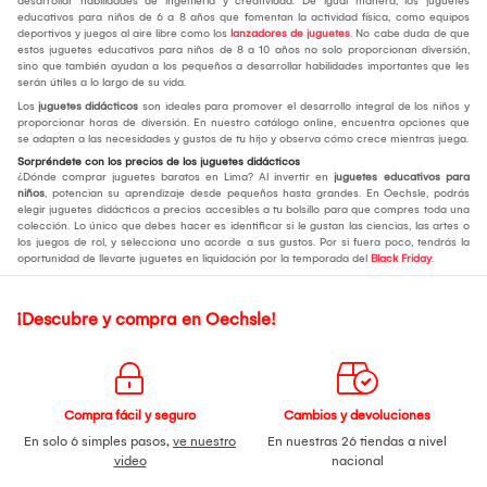
desarrollar habilidades de ingeniería y creatividad. De igual manera, los juguetes
educativos para niños de 6 a 8 años que fomentan la actividad física, como equipos
deportivos y juegos al aire libre como los
lanzadores de juguetes
. No cabe duda de que
estos juguetes educativos para niños de 8 a 10 años no solo proporcionan diversión,
sino que también ayudan a los pequeños a desarrollar habilidades importantes que les
serán útiles a lo largo de su vida.
Los
juguetes didácticos
son ideales para promover el desarrollo integral de los niños y
proporcionar horas de diversión. En nuestro catálogo online, encuentra opciones que
se adapten a las necesidades y gustos de tu hijo y observa cómo crece mientras juega.
Sorpréndete con los precios de los juguetes didácticos
¿Dónde comprar juguetes baratos en Lima? Al invertir en
juguetes educativos para
niños
, potencian su aprendizaje desde pequeños hasta grandes. En Oechsle, podrás
elegir juguetes didácticos a precios accesibles a tu bolsillo para que compres toda una
colección. Lo único que debes hacer es identificar si le gustan las ciencias, las artes o
los juegos de rol, y selecciona uno acorde a sus gustos. Por si fuera poco, tendrás la
oportunidad de llevarte juguetes en liquidación por la temporada del
Black Friday
.
¡Descubre y compra en Oechsle!
Compra fácil y seguro
Cambios y devoluciones
En solo 6 simples pasos,
ve nuestro
En nuestras 26 tiendas a nivel
video
nacional