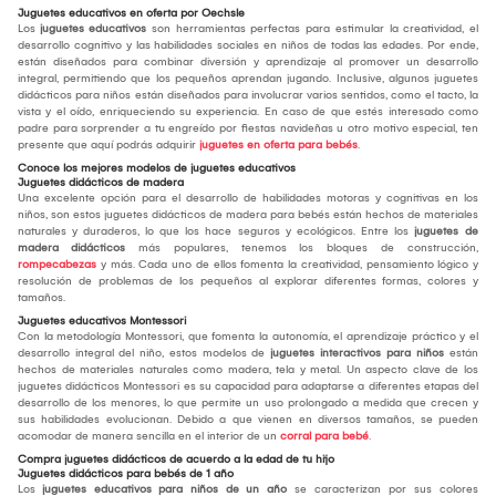
Juguetes educativos en oferta por Oechsle
Los
juguetes educativos
son herramientas perfectas para estimular la creatividad, el
desarrollo cognitivo y las habilidades sociales en niños de todas las edades. Por ende,
están diseñados para combinar diversión y aprendizaje al promover un desarrollo
integral, permitiendo que los pequeños aprendan jugando. Inclusive, algunos juguetes
didácticos para niños están diseñados para involucrar varios sentidos, como el tacto, la
vista y el oído, enriqueciendo su experiencia. En caso de que estés interesado como
padre para sorprender a tu engreído por fiestas navideñas u otro motivo especial, ten
presente que aquí podrás adquirir
juguetes en oferta para bebés
.
Conoce los mejores modelos de juguetes educativos
Juguetes didácticos de madera
Una excelente opción para el desarrollo de habilidades motoras y cognitivas en los
niños, son estos juguetes didácticos de madera para bebés están hechos de materiales
naturales y duraderos, lo que los hace seguros y ecológicos. Entre los
juguetes de
madera didácticos
más populares, tenemos los bloques de construcción,
rompecabezas
y más. Cada uno de ellos fomenta la creatividad, pensamiento lógico y
resolución de problemas de los pequeños al explorar diferentes formas, colores y
tamaños.
Juguetes educativos Montessori
Con la metodología Montessori, que fomenta la autonomía, el aprendizaje práctico y el
desarrollo integral del niño, estos modelos de
juguetes interactivos para niños
están
hechos de materiales naturales como madera, tela y metal. Un aspecto clave de los
juguetes didácticos Montessori es su capacidad para adaptarse a diferentes etapas del
desarrollo de los menores, lo que permite un uso prolongado a medida que crecen y
sus habilidades evolucionan. Debido a que vienen en diversos tamaños, se pueden
acomodar de manera sencilla en el interior de un
corral para bebé
.
Compra juguetes didácticos de acuerdo a la edad de tu hijo
Juguetes didácticos para bebés de 1 año
Los
juguetes educativos para niños de un año
se caracterizan por sus colores