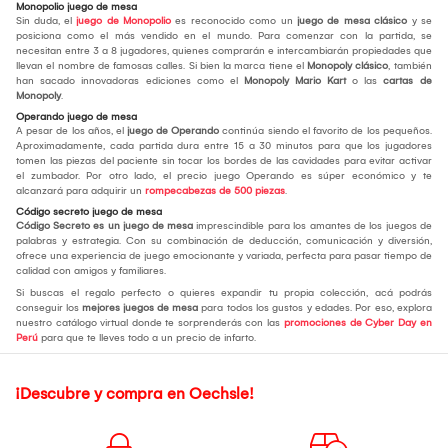
Monopolio juego de mesa
Sin duda, el
juego de Monopolio
es reconocido como un
juego de mesa clásico
y se
posiciona como el más vendido en el mundo. Para comenzar con la partida, se
necesitan entre 3 a 8 jugadores, quienes comprarán e intercambiarán propiedades que
llevan el nombre de famosas calles. Si bien la marca tiene el
Monopoly clásico
, también
han sacado innovadoras ediciones como el
Monopoly Mario Kart
o las
cartas de
Monopoly
.
Operando juego de mesa
A pesar de los años, el
juego de Operando
continúa siendo el favorito de los pequeños.
Aproximadamente, cada partida dura entre 15 a 30 minutos para que los jugadores
tomen las piezas del paciente sin tocar los bordes de las cavidades para evitar activar
el zumbador. Por otro lado, el precio juego Operando es súper económico y te
alcanzará para adquirir un
rompecabezas de 500 piezas
.
Código secreto juego de mesa
Código Secreto es un juego de mesa
imprescindible para los amantes de los juegos de
palabras y estrategia. Con su combinación de deducción, comunicación y diversión,
ofrece una experiencia de juego emocionante y variada, perfecta para pasar tiempo de
calidad con amigos y familiares.
Si buscas el regalo perfecto o quieres expandir tu propia colección, acá podrás
conseguir los
mejores juegos de mesa
para todos los gustos y edades. Por eso, explora
nuestro catálogo virtual donde te sorprenderás con las
promociones de Cyber Day en
Perú
para que te lleves todo a un precio de infarto.
¡Descubre y compra en Oechsle!