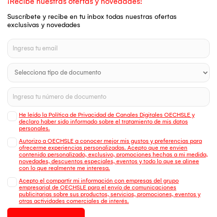
¡Recibe nuestras ofertas y novedades!
Suscríbete y recibe en tu inbox todas nuestras ofertas
exclusivas y novedades
He leído la Política de Privacidad de Canales Digitales OECHSLE y
declaro haber sido informado sobre el tratamiento de mis datos
personales.
Autorizo a OECHSLE a conocer mejor mis gustos y preferencias para
ofrecerme experiencias personalizadas. Acepto que me envien
contenido personalizado, exclusivo, promociones hechas a mi medida,
novedades, descuentos especiales, eventos y todo lo que se alinee
con lo que realmente me interesa.
Acepto el compartir mi información con empresas del grupo
empresarial de OECHSLE para el envío de comunicaciones
publicitarias sobre sus productos, servicios, promociones, eventos y
otras actividades comerciales de interés.