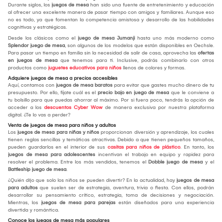
Durante siglos, los
juegos de mesa
han sido una fuente de entretenimiento y educación
al ofrecer una excelente manera de pasar tiempo con amigos y familiares. Aunque eso
no es todo, ya que fomentan la competencia amistosa y desarrollo de las habilidades
cognitivas y estratégicas.
Desde los clásicos como el
juego de mesa Jumanji
hasta uno más moderno como
Splendor juego de mesa
, son algunos de los modelos que están disponibles en Oechsle.
Para pasar un tiempo en familia sin la necesidad de salir de casa, aprovecha las
ofertas
en juegos de mesa
que tenemos para ti. Inclusive, podrás combinarlo con otros
productos como
juguetes educativos para niños
llenos de colores y formas.
Adquiere juegos de mesa a precios accesibles
Aquí, contamos con
juegos de mesa baratos
para evitar que gastes mucho dinero de tu
presupuesto. Por ello, fíjate cuál es el
precio bajo en juego de mesa
que le conviene a
tu bolsillo para que puedas ahorrar al máximo. Por si fuera poco, tendrás la opción de
acceder a los
descuentos Cyber Wow
de manera exclusiva por nuestra plataforma
digital. ¿Te lo vas a perder?
Venta de juegos de mesa para niños y adultos
Los
juegos de mesa para niñas y niños
proporcionan diversión y aprendizaje, los cuales
tienen reglas sencillas y temáticas atractivas. Debido a que tienen pequeños tamaños,
pueden guardarlos en el interior de sus
casitas para niños de plástico
. En tanto, los
juegos de mesa para adolescentes
incentivan el trabajo en equipo y rapidez para
resolver el problema. Entre los más vendidos, tenemos el
Dobble juego de mesa
y el
Battleship juego de mesa
.
¿Quién dijo que solo los niños se pueden divertir? En la actualidad, hay
juegos de mesa
para adultos
que suelen ser de estrategia, aventura, trivia o fiesta. Con ellos, podrán
desarrollar su pensamiento crítico, estrategia, toma de decisiones y negociación.
Mientras, los
juegos de mesa para parejas
están diseñados para una experiencia
divertida y romántica.
Conoce los juegos de mesa más populares