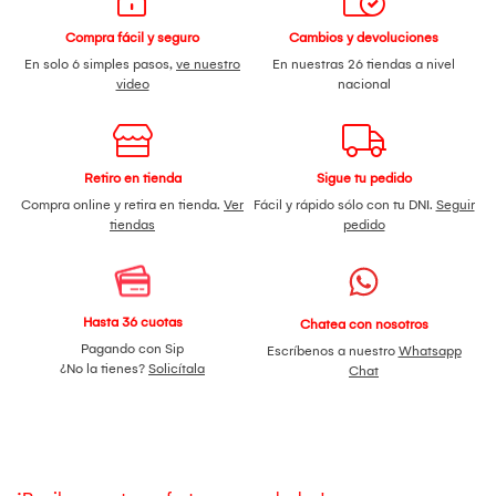
Compra fácil y seguro
Cambios y devoluciones
En solo 6 simples pasos,
ve nuestro
En nuestras 26 tiendas a nivel
video
nacional
Retiro en tienda
Sigue tu pedido
Compra online y retira en tienda.
Ver
Fácil y rápido sólo con tu DNI.
Seguir
tiendas
pedido
Hasta 36 cuotas
Chatea con nosotros
Pagando con Sip
Escríbenos a nuestro
Whatsapp
¿No la tienes?
Solicítala
Chat