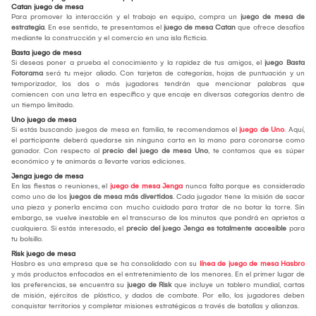
Catan juego de mesa
Para promover la interacción y el trabajo en equipo, compra un
juego de mesa de
estrategia
. En ese sentido, te presentamos el
juego de mesa Catan
que ofrece desafíos
mediante la construcción y el comercio en una isla ficticia.
Basta juego de mesa
Si deseas poner a prueba el conocimiento y la rapidez de tus amigos, el
juego Basta
Fotorama
será tu mejor aliado. Con tarjetas de categorías, hojas de puntuación y un
temporizador, los dos o más jugadores tendrán que mencionar palabras que
comiencen con una letra en específico y que encaje en diversas categorías dentro de
un tiempo limitado.
Uno juego de mesa
Si estás buscando juegos de mesa en familia, te recomendamos el
juego de Uno
. Aquí,
el participante deberá quedarse sin ninguna carta en la mano para coronarse como
ganador. Con respecto al
precio del juego de mesa Uno
, te contamos que es súper
económico y te animarás a llevarte varias ediciones.
Jenga juego de mesa
En las fiestas o reuniones, el
juego de mesa Jenga
nunca falta porque es considerado
como uno de los
juegos de mesa más divertidos
. Cada jugador tiene la misión de sacar
una pieza y ponerla encima con mucho cuidado para tratar de no botar la torre. Sin
embargo, se vuelve inestable en el transcurso de los minutos que pondrá en aprietos a
cualquiera. Si estás interesado, el
precio del juego Jenga es totalmente accesible
para
tu bolsillo.
Risk juego de mesa
Hasbro es una empresa que se ha consolidado con su
línea de juego de mesa Hasbro
y más productos enfocados en el entretenimiento de los menores. En el primer lugar de
las preferencias, se encuentra su
juego de Risk
que incluye un tablero mundial, cartas
de misión, ejércitos de plástico, y dados de combate. Por ello, los jugadores deben
conquistar territorios y completar misiones estratégicas a través de batallas y alianzas.