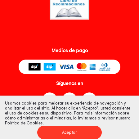
Medios de pago
Síguenos en
Usamos cookies para mejorar su experiencia de navegación y
analizar el uso del sitio. Al hacer clic en “Acepto”, usted consiente
el uso de cookies en su dispositivo. Para más información sobre
cómo administrarlas o eliminarlas, lo invitamos a revisar nuestra
Política de Cookies
.
Tienda 100% Segura
Aceptar
Tiendas Peruanas S.A. R.U.C. Nº 20493020618. Todos los derechos