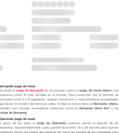
Monopolio juego de mesa
Sin duda, el
juego de Monopolio
es reconocido como un
juego de mesa clásico
y se
posiciona como el más vendido en el mundo. Para comenzar con la partida, se
necesitan entre 3 a 8 jugadores, quienes comprarán e intercambiarán propiedades
que llevan el nombre de famosas calles. Si bien la marca tiene el
Monopoly clásico
,
también han sacado innovadoras ediciones como el
Monopoly Mario Kart
o las
cartas de Monopoly
.
Operando juego de mesa
A pesar de los años, el
juego de Operando
continúa siendo el favorito de los
pequeños. Aproximadamente, cada partida dura entre 15 a 30 minutos para que los
jugadores tomen las piezas del paciente sin tocar los bordes de las cavidades para