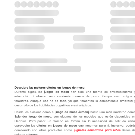
Descubre las mejores ofertas en juegos de mesa
Durante siglos, los
juegos de mesa
han sido una fuente de entretenimiento 
educación al ofrecer una excelente manera de pasar tiempo con amigos 
familiares. Aunque eso no es todo, ya que fomentan la competencia amistosa 
desarrollo de las habilidades cognitivas y estratégicas.
Desde los clásicos como el
juego de mesa Jumanji
hasta uno más moderno com
Splendor juego de mesa
, son algunos de los modelos que están disponibles e
Oechsle. Para pasar un tiempo en familia sin la necesidad de salir de casa
aprovecha las
ofertas en juegos de mesa
que tenemos para ti. Inclusive, podrá
combinarlo con otros productos como
juguetes educativos para niños
llenos d
colores y formas.