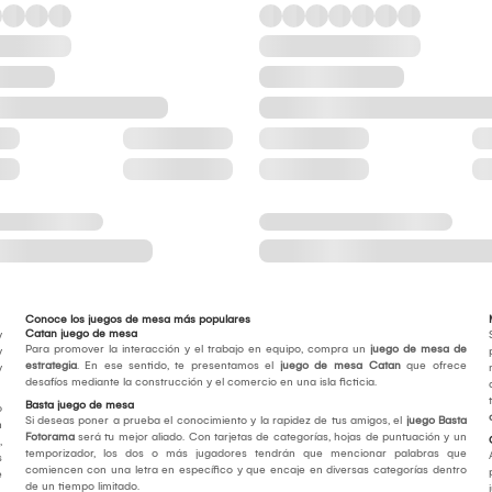
Conoce los juegos de mesa más populares
Catan juego de mesa
y
Para promover la interacción y el trabajo en equipo, compra un
juego de mesa de
y
estrategia
. En ese sentido, te presentamos el
juego de mesa Catan
que ofrece
y
desafíos mediante la construcción y el comercio en una isla ficticia.
Basta juego de mesa
o
Si deseas poner a prueba el conocimiento y la rapidez de tus amigos, el
juego Basta
n
Fotorama
será tu mejor aliado. Con tarjetas de categorías, hojas de puntuación y un
,
temporizador, los dos o más jugadores tendrán que mencionar palabras que
s
comiencen con una letra en específico y que encaje en diversas categorías dentro
e
de un tiempo limitado.