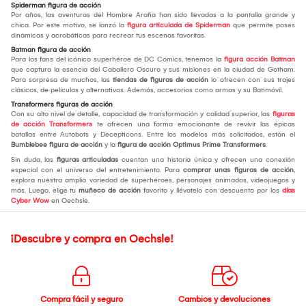
Spiderman figura de acción
Por años, las aventuras del Hombre Araña han sido llevadas a la pantalla grande y
chica. Por este motivo, se lanzó la
figura articulada de Spiderman
que permite poses
dinámicas y acrobáticas para recrear tus escenas favoritas.
Batman figura de acción
Para los fans del icónico superhéroe de DC Comics, tenemos la
figura acción Batman
que captura la esencia del Caballero Oscuro y sus misiones en la ciudad de Gotham.
Para sorpresa de muchos, las
tiendas de figuras de acción
lo ofrecen con sus trajes
clásicos, de películas y alternativos. Además, accesorios como armas y su Batimóvil.
Transformers figuras de acción
Con su alto nivel de detalle, capacidad de transformación y calidad superior, las
figuras
de acción Transformers
te ofrecen una forma emocionante de revivir las épicas
batallas entre Autobots y Decepticons. Entre los modelos más solicitados, están el
Bumblebee figura de acción
y la
figura de acción Optimus Prime Transformers
.
Sin duda, las
figuras articuladas
cuentan una historia única y ofrecen una conexión
especial con el universo del entretenimiento. Para
comprar unas figuras de acción
,
explora nuestra amplia variedad de superhéroes, personajes animados, videojuegos y
más. Luego, elige tu
muñeco de acción
favorito y llévatelo con descuento por los
días
Cyber Wow
en Oechsle.
¡Descubre y compra en Oechsle!
Compra fácil y seguro
Cambios y devoluciones