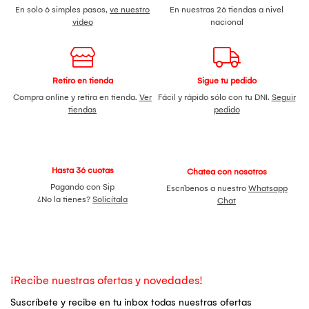
En solo 6 simples pasos,
ve nuestro
En nuestras 26 tiendas a nivel
video
nacional
Retiro en tienda
Sigue tu pedido
Compra online y retira en tienda.
Ver
Fácil y rápido sólo con tu DNI.
Seguir
tiendas
pedido
Hasta 36 cuotas
Chatea con nosotros
Pagando con Sip
Escríbenos a nuestro
Whatsapp
¿No la tienes?
Solicítala
Chat
¡Recibe nuestras ofertas y novedades!
Suscríbete y recibe en tu inbox todas nuestras ofertas