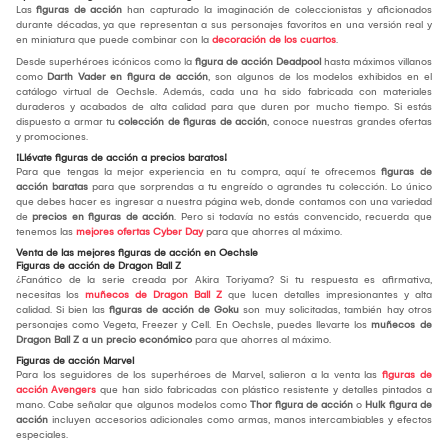
Las
figuras de acción
han capturado la imaginación de coleccionistas y aficionados
durante décadas, ya que representan a sus personajes favoritos en una versión real y
en miniatura que puede combinar con la
decoración de los cuartos
.
Desde superhéroes icónicos como la
figura de acción Deadpool
hasta máximos villanos
como
Darth Vader en figura de acción
, son algunos de los modelos exhibidos en el
catálogo virtual de Oechsle. Además, cada una ha sido fabricada con materiales
duraderos y acabados de alta calidad para que duren por mucho tiempo. Si estás
dispuesto a armar tu
colección de figuras de acción
, conoce nuestras grandes ofertas
y promociones.
¡Llévate figuras de acción a precios baratos!
Para que tengas la mejor experiencia en tu compra, aquí te ofrecemos
figuras de
acción baratas
para que sorprendas a tu engreído o agrandes tu colección. Lo único
que debes hacer es ingresar a nuestra página web, donde contamos con una variedad
de
precios en figuras de acción
. Pero si todavía no estás convencido, recuerda que
tenemos las
mejores ofertas Cyber Day
para que ahorres al máximo.
Venta de las mejores figuras de acción en Oechsle
Figuras de acción de Dragon Ball Z
¿Fanático de la serie creada por Akira Toriyama? Si tu respuesta es afirmativa,
necesitas los
muñecos de Dragon Ball Z
que lucen detalles impresionantes y alta
calidad. Si bien las
figuras de acción de Goku
son muy solicitadas, también hay otros
personajes como Vegeta, Freezer y Cell. En Oechsle, puedes llevarte los
muñecos de
Dragon Ball Z a un precio económico
para que ahorres al máximo.
Figuras de acción Marvel
Para los seguidores de los superhéroes de Marvel, salieron a la venta las
figuras de
acción Avengers
que han sido fabricadas con plástico resistente y detalles pintados a
mano. Cabe señalar que algunos modelos como
Thor figura de acción
o
Hulk figura de
acción
incluyen accesorios adicionales como armas, manos intercambiables y efectos
especiales.