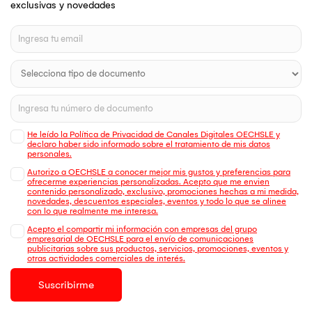
exclusivas y novedades
He leído la Política de Privacidad de Canales Digitales OECHSLE y
declaro haber sido informado sobre el tratamiento de mis datos
personales.
Autorizo a OECHSLE a conocer mejor mis gustos y preferencias para
ofrecerme experiencias personalizadas. Acepto que me envien
contenido personalizado, exclusivo, promociones hechas a mi medida,
novedades, descuentos especiales, eventos y todo lo que se alinee
con lo que realmente me interesa.
Acepto el compartir mi información con empresas del grupo
empresarial de OECHSLE para el envío de comunicaciones
publicitarias sobre sus productos, servicios, promociones, eventos y
otras actividades comerciales de interés.
Suscribirme