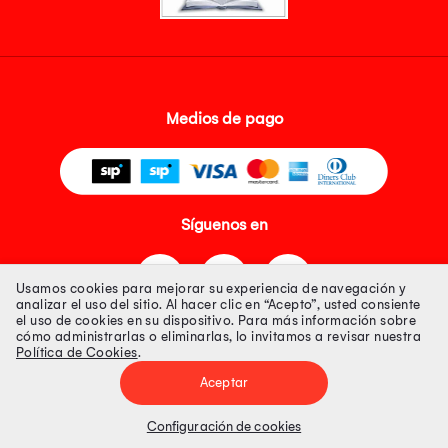
Medios de pago
Síguenos en
Usamos cookies para mejorar su experiencia de navegación y
analizar el uso del sitio. Al hacer clic en “Acepto”, usted consiente
el uso de cookies en su dispositivo. Para más información sobre
cómo administrarlas o eliminarlas, lo invitamos a revisar nuestra
Política de Cookies
.
Tienda 100% Segura
Aceptar
Tiendas Peruanas S.A. R.U.C. Nº 20493020618. Todos los derechos
reservados. Av. Aviación 2405 Piso 3, San Borja
Configuración de cookies
Precios disponibles solo en www.oechsle.pe. Precios online publicados
pueden incluir descuento adicional. Precios sujetos a variaciones sin