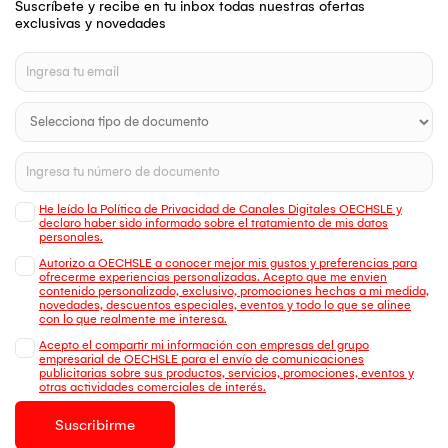
Suscríbete y recibe en tu inbox todas nuestras ofertas
exclusivas y novedades
He leído la Política de Privacidad de Canales Digitales OECHSLE y
declaro haber sido informado sobre el tratamiento de mis datos
personales.
Autorizo a OECHSLE a conocer mejor mis gustos y preferencias para
ofrecerme experiencias personalizadas. Acepto que me envien
contenido personalizado, exclusivo, promociones hechas a mi medida,
novedades, descuentos especiales, eventos y todo lo que se alinee
con lo que realmente me interesa.
Acepto el compartir mi información con empresas del grupo
empresarial de OECHSLE para el envío de comunicaciones
publicitarias sobre sus productos, servicios, promociones, eventos y
otras actividades comerciales de interés.
Suscribirme