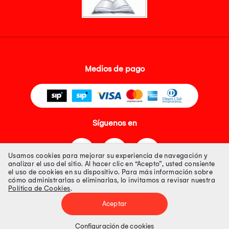
Medios de pago
Síguenos en
Usamos cookies para mejorar su experiencia de navegación y
analizar el uso del sitio. Al hacer clic en “Acepto”, usted consiente
el uso de cookies en su dispositivo. Para más información sobre
cómo administrarlas o eliminarlas, lo invitamos a revisar nuestra
Política de Cookies
.
Tienda 100% Segura
Aceptar
Tiendas Peruanas S.A. R.U.C. Nº 20493020618. Todos los derechos
reservados. Av. Aviación 2405 Piso 3, San Borja
Configuración de cookies