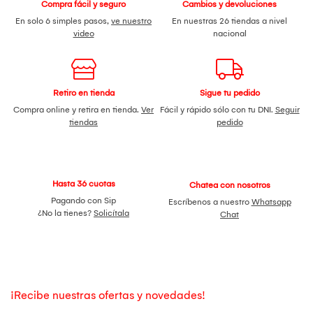
Compra fácil y seguro
Cambios y devoluciones
En solo 6 simples pasos,
ve nuestro
En nuestras 26 tiendas a nivel
video
nacional
Retiro en tienda
Sigue tu pedido
Compra online y retira en tienda.
Ver
Fácil y rápido sólo con tu DNI.
Seguir
tiendas
pedido
Hasta 36 cuotas
Chatea con nosotros
Pagando con Sip
Escríbenos a nuestro
Whatsapp
¿No la tienes?
Solicítala
Chat
¡Recibe nuestras ofertas y novedades!