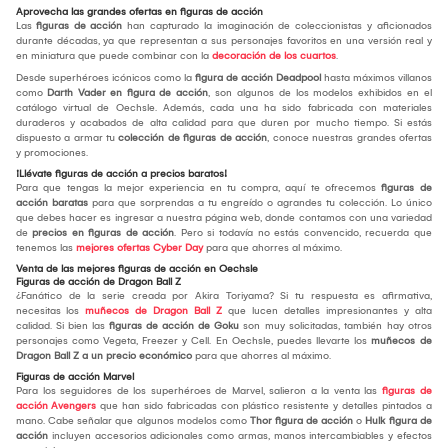
Aprovecha las grandes ofertas en figuras de acción
Las
figuras de acción
han capturado la imaginación de coleccionistas y aficionados
durante décadas, ya que representan a sus personajes favoritos en una versión real y
en miniatura que puede combinar con la
decoración de los cuartos
.
Desde superhéroes icónicos como la
figura de acción Deadpool
hasta máximos villanos
como
Darth Vader en figura de acción
, son algunos de los modelos exhibidos en el
catálogo virtual de Oechsle. Además, cada una ha sido fabricada con materiales
duraderos y acabados de alta calidad para que duren por mucho tiempo. Si estás
dispuesto a armar tu
colección de figuras de acción
, conoce nuestras grandes ofertas
y promociones.
¡Llévate figuras de acción a precios baratos!
Para que tengas la mejor experiencia en tu compra, aquí te ofrecemos
figuras de
acción baratas
para que sorprendas a tu engreído o agrandes tu colección. Lo único
que debes hacer es ingresar a nuestra página web, donde contamos con una variedad
de
precios en figuras de acción
. Pero si todavía no estás convencido, recuerda que
tenemos las
mejores ofertas Cyber Day
para que ahorres al máximo.
Venta de las mejores figuras de acción en Oechsle
Figuras de acción de Dragon Ball Z
¿Fanático de la serie creada por Akira Toriyama? Si tu respuesta es afirmativa,
necesitas los
muñecos de Dragon Ball Z
que lucen detalles impresionantes y alta
calidad. Si bien las
figuras de acción de Goku
son muy solicitadas, también hay otros
personajes como Vegeta, Freezer y Cell. En Oechsle, puedes llevarte los
muñecos de
Dragon Ball Z a un precio económico
para que ahorres al máximo.
Figuras de acción Marvel
Para los seguidores de los superhéroes de Marvel, salieron a la venta las
figuras de
acción Avengers
que han sido fabricadas con plástico resistente y detalles pintados a
mano. Cabe señalar que algunos modelos como
Thor figura de acción
o
Hulk figura de
acción
incluyen accesorios adicionales como armas, manos intercambiables y efectos