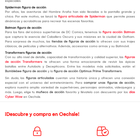
especiales.
Spiderman figura de acción
Por años, las aventuras del Hombre Araña han sido llevadas a la pantalla grande y
chica. Por este motivo, se lanzó la
figura articulada de Spiderman
que permite poses
dinámicas y acrobáticas para recrear tus escenas favoritas.
Batman figura de acción
Para los fans del icónico superhéroe de DC Comics, tenemos la
figura acción Batman
que captura la esencia del Caballero Oscuro y sus misiones en la ciudad de Gotham.
Para sorpresa de muchos, las
tiendas de figuras de acción
lo ofrecen con sus trajes
clásicos, de películas y alternativos. Además, accesorios como armas y su Batimóvil.
Transformers figuras de acción
Con su alto nivel de detalle, capacidad de transformación y calidad superior, las
figuras
de acción Transformers
te ofrecen una forma emocionante de revivir las épicas
batallas entre Autobots y Decepticons. Entre los modelos más solicitados, están el
Bumblebee figura de acción
y la
figura de acción Optimus Prime Transformers
.
Sin duda, las
figuras articuladas
cuentan una historia única y ofrecen una conexión
especial con el universo del entretenimiento. Para
comprar unas figuras de acción
,
explora nuestra amplia variedad de superhéroes, personajes animados, videojuegos y
más. Luego, elige tu
muñeco de acción
favorito y llévatelo con descuento por los
días
Cyber Wow
en Oechsle.
¡Descubre y compra en Oechsle!