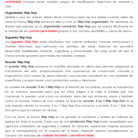
actividades
incluyen luces, sonidos, juegos de clasificación, laberintos de cuentas y
más.
Organizador Skip Hop
Debido a que los padres deben llevar muchas cosas de sus bebés cuando salen de
casa, la marca
Skip Hop
pensó en ellos y creó su
Skip Hop organizador
. No obstante, su
diseño más popular es su
organizador cochecito Skip Hop
que se coloca fácilmente en
la manija de los
coches para bebés
gracias a sus correas ajustables y cierre de velcro.
Juguetes Skip Hop
Los
juguetes Skip Hop
están diseñados con colores brillantes, texturas interesantes y
sonidos divertidos que estimulan los sentidos del bebé. Además, les permitirá
desarrollar habilidades motoras, cognitivas y emocionales. No cabe duda de que la
marca brinda opciones para todas las edades y etapas.
Scooter Skip Hop
El
scooter Skip Hop
presenta un manillar ajustable en altura que permite adaptarse al
crecimiento del niño, proporcionando una experiencia de conducción cómoda y
ergonómica. Sus ruedas de goma ofrecen una tracción excelente en una variedad de
superficies y proporcionan una conducción suave y silenciosa.
Su modelo de
scooter 3 en 1 Skip Hop
es el favorito de los padres, ya que se transforma
en un práctico paseador para que los niños salgan a la calle. A medida que van
creciendo, lo pueden usar como un andador para dar sus primeros pasos y también
como un scooter clásico de tres ruedas. La línea de
scooter 3 en 1 Skip Hop Zoo
es la
más popular, siendo su scooter 3 en 1 Skip Hop Zoo unicornio y scooter 3 en 1 Skip Hop
Zoo perro que la rompen en ventas.
Con los años, la marca
Skip Hop
se ha ganado la confianza y lealtad de millones de
padres en todo el mundo. Cada uno de sus
productos Skip Hop
están respaldados por
rigurosos estándares de seguridad y calidad. En Oechsle, explota las mejores opciones
que te acompañarán en la crianza de tu bebé. Además, podrás complementar tu
compra con artículos de
cuidado del bebé
o
dormitorio bebé
.