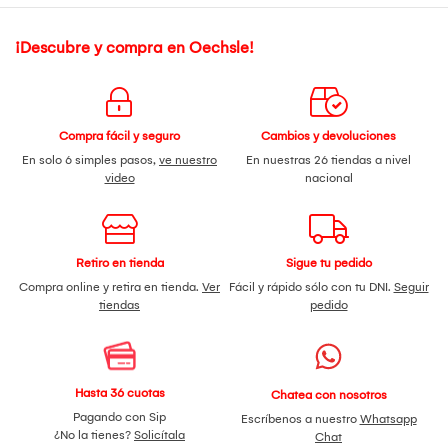
¡Descubre y compra en Oechsle!
Compra fácil y seguro
Cambios y devoluciones
En solo 6 simples pasos,
ve nuestro
En nuestras 26 tiendas a nivel
video
nacional
Retiro en tienda
Sigue tu pedido
Compra online y retira en tienda.
Ver
Fácil y rápido sólo con tu DNI.
Seguir
tiendas
pedido
Hasta 36 cuotas
Chatea con nosotros
Pagando con Sip
Escríbenos a nuestro
Whatsapp
¿No la tienes?
Solicítala
Chat