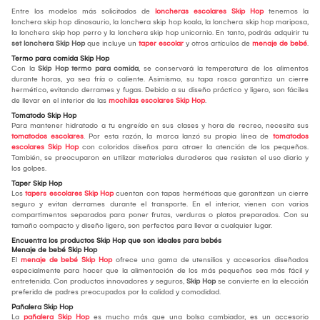
Entre los modelos más solicitados de
loncheras escolares Skip Hop
tenemos la
lonchera skip hop dinosaurio, la lonchera skip hop koala, la lonchera skip hop mariposa,
la lonchera skip hop perro y la lonchera skip hop unicornio. En tanto, podrás adquirir tu
set lonchera Skip Hop
que incluye un
taper escolar
y otros artículos de
menaje de bebé
.
Termo para comida Skip Hop
Con la
Skip Hop termo para comida
, se conservará la temperatura de los alimentos
durante horas, ya sea fría o caliente. Asimismo, su tapa rosca garantiza un cierre
hermético, evitando derrames y fugas. Debido a su diseño práctico y ligero, son fáciles
de llevar en el interior de las
mochilas escolares Skip Hop
.
Tomatodo Skip Hop
Para mantener hidratado a tu engreído en sus clases y hora de recreo, necesita sus
tomatodos escolares
. Por esta razón, la marca lanzó su propia línea de
tomatodos
escolares Skip Hop
con coloridos diseños para atraer la atención de los pequeños.
También, se preocuparon en utilizar materiales duraderos que resisten el uso diario y
los golpes.
Taper Skip Hop
Los
tapers escolares Skip Hop
cuentan con tapas herméticas que garantizan un cierre
seguro y evitan derrames durante el transporte. En el interior, vienen con varios
compartimentos separados para poner frutas, verduras o platos preparados. Con su
tamaño compacto y diseño ligero, son perfectos para llevar a cualquier lugar.
Encuentra los productos Skip Hop que son ideales para bebés
Menaje de bebé Skip Hop
El
menaje de bebé Skip Hop
ofrece una gama de utensilios y accesorios diseñados
especialmente para hacer que la alimentación de los más pequeños sea más fácil y
entretenida. Con productos innovadores y seguros,
Skip Hop
se convierte en la elección
preferida de padres preocupados por la calidad y comodidad.
Pañalera Skip Hop
La
pañalera Skip Hop
es mucho más que una bolsa cambiador, es un accesorio