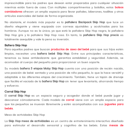
imprescindible para los padres que desean estar preparados para cualquier situación
mientras están fuera de casa. Con múltiples compartimentos y bolsillos, estos
bolsos
cambiadores
ofrecen un amplio espacio para llevar pañales, biberones, toallitas y otros
artículos esenciales del bebé de forma organizada.
No obstante, el modelo más popular es la
pañalera Backpack Skip Hop
que luce un
diseño elegante y viene equipada con correas ajustables y acolchadas para los
hombros. Aunque no es la única, ya que está la pañalera Skip Hop negra, la pañalera
Skip Hop gris y la pañalera Skip Hop rosa. En tanto, la
pañalera Skip Hop precio
es
totalmente asequible y vale la pena su inversión.
Bañera Skip Hop
Para aquellos padres que buscan
productos de aseo del bebé
para que sus hijos estén
limpios, necesitan una
bañera bebé Skip Hop
. Entre sus principales características,
tenemos su base antideslizante que garantiza estabilidad y seguridad. Además, se
acomodan al cuerpo del pequeño para proporcionar un buen soporte.
Su modelo
bañera 3 etapas Moby Skip Hop
cuenta con una posición de recién nacido,
una posición de bebé sentado y una posición de niño pequeño, lo que la hace versátil y
adaptable a las diferentes etapas del crecimiento. También, tiene un tapón de drenaje
que facilita el vaciado de la
bañera Skip Hop
sin tener que levantarla, ahorrando tiempo
y esfuerzo.
Corral Skip Hop
El
corral Skip Hop
es un espacio seguro y acogedor donde el bebé puede jugar y
descansar cómodamente. Cada modelo de
corral
viene con un amplio espacio para
que los pequeños se muevan libremente y estén acompañados con sus
juguetes para
bebés
.
Mesa de actividades Skip Hop
La
Skip Hop mesa de actividades
es un centro de entretenimiento interactivo diseñado
para estimular el desarrollo sensorial y cognitivo de los bebés. Estas
mesas de