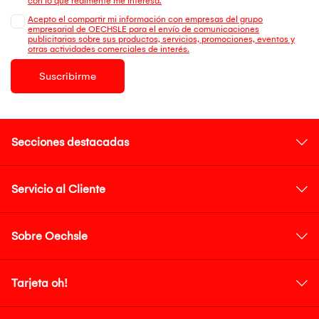
con lo que realmente me interesa.
Acepto el compartir mi información con empresas del grupo
empresarial de OECHSLE para el envío de comunicaciones
publicitarias sobre sus productos, servicios, promociones, eventos y
otras actividades comerciales de interés.
Suscribirme
Secciones destacadas
Servicio al Cliente
Sobre Oechsle
Tarjeta oh!