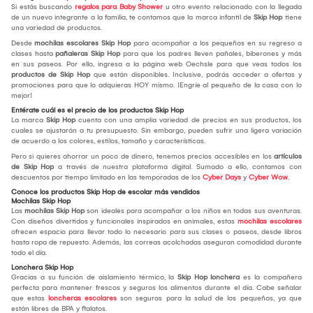
Si estás buscando
regalos para Baby Shower
u otro evento relacionado con la llegada
de un nuevo integrante a la familia, te contamos que la marca infantil de
Skip Hop
tiene
una variedad de productos.
Desde
mochilas escolares Skip Hop
para acompañar a los pequeños en su regreso a
clases hasta
pañaleras Skip Hop
para que los padres lleven pañales, biberones y más
en sus paseos. Por ello, ingresa a la página web Oechsle para que veas todos los
productos de Skip Hop
que están disponibles. Inclusive, podrás acceder a ofertas y
promociones para que lo adquieras HOY mismo. ¡Engríe al pequeño de la casa con lo
mejor!
Entérate cuál es el precio de los productos Skip Hop
La marca
Skip Hop
cuenta con una amplia variedad de precios en sus productos, los
cuales se ajustarán a tu presupuesto. Sin embargo, pueden sufrir una ligera variación
de acuerdo a los colores, estilos, tamaño y características.
Pero si quieres ahorrar un poco de dinero, tenemos precios accesibles en los
artículos
de Skip Hop
a través de nuestra plataforma digital. Sumado a ello, contamos con
descuentos por tiempo limitado en las temporadas de los
Cyber Days
y
Cyber Wow
.
Conoce los productos Skip Hop de escolar más vendidos
Mochilas Skip Hop
Las
mochilas Skip Hop
son ideales para acompañar a los niños en todas sus aventuras.
Con diseños divertidos y funcionales inspirados en animales, estas
mochilas escolares
ofrecen espacio para llevar todo lo necesario para sus clases o paseos, desde libros
hasta ropa de repuesto. Además, las correas acolchadas aseguran comodidad durante
todo el día.
Lonchera Skip Hop
Gracias a su función de aislamiento térmico, la
Skip Hop lonchera
es la compañera
perfecta para mantener frescos y seguros los alimentos durante el día. Cabe señalar
que estas
loncheras escolares
son seguras para la salud de los pequeños, ya que
están libres de BPA y ftalatos.