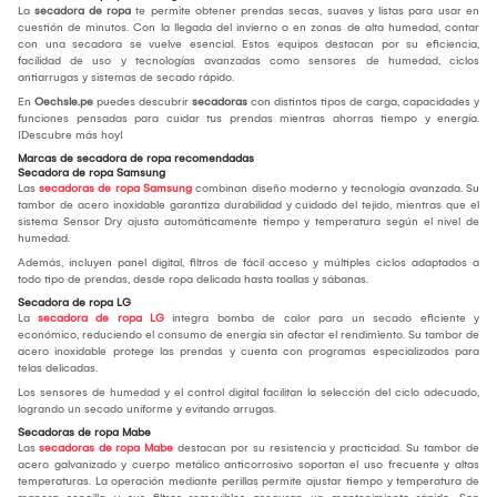
La
secadora de ropa
te permite obtener prendas secas, suaves y listas para usar en
cuestión de minutos. Con la llegada del invierno o en zonas de alta humedad, contar
con una secadora se vuelve esencial. Estos equipos destacan por su eficiencia,
facilidad de uso y tecnologías avanzadas como sensores de humedad, ciclos
antiarrugas y sistemas de secado rápido.
En
Oechsle.pe
puedes descubrir
secadoras
con distintos tipos de carga, capacidades y
funciones pensadas para cuidar tus prendas mientras ahorras tiempo y energía.
¡Descubre más hoy!
Marcas de secadora de ropa recomendadas
Secadora de ropa Samsung
Las
secadoras de ropa Samsung
combinan diseño moderno y tecnología avanzada. Su
tambor de acero inoxidable garantiza durabilidad y cuidado del tejido, mientras que el
sistema Sensor Dry ajusta automáticamente tiempo y temperatura según el nivel de
humedad.
Además, incluyen panel digital, filtros de fácil acceso y múltiples ciclos adaptados a
todo tipo de prendas, desde ropa delicada hasta toallas y sábanas.
Secadora de ropa LG
La
secadora de ropa LG
integra bomba de calor para un secado eficiente y
económico, reduciendo el consumo de energía sin afectar el rendimiento. Su tambor de
acero inoxidable protege las prendas y cuenta con programas especializados para
telas delicadas.
Los sensores de humedad y el control digital facilitan la selección del ciclo adecuado,
logrando un secado uniforme y evitando arrugas.
Secadoras de ropa Mabe
Las
secadoras de ropa Mabe
destacan por su resistencia y practicidad. Su tambor de
acero galvanizado y cuerpo metálico anticorrosivo soportan el uso frecuente y altas
temperaturas. La operación mediante perillas permite ajustar tiempo y temperatura de