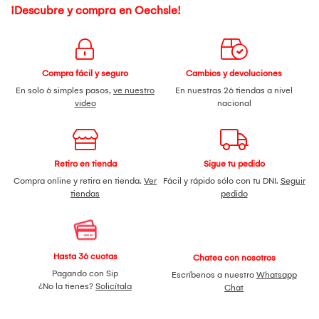
¡Descubre y compra en Oechsle!
Compra fácil y seguro
Cambios y devoluciones
En solo 6 simples pasos,
ve nuestro
En nuestras 26 tiendas a nivel
video
nacional
Retiro en tienda
Sigue tu pedido
Compra online y retira en tienda.
Ver
Fácil y rápido sólo con tu DNI.
Seguir
tiendas
pedido
Hasta 36 cuotas
Chatea con nosotros
Pagando con Sip
Escríbenos a nuestro
Whatsapp
¿No la tienes?
Solicítala
Chat