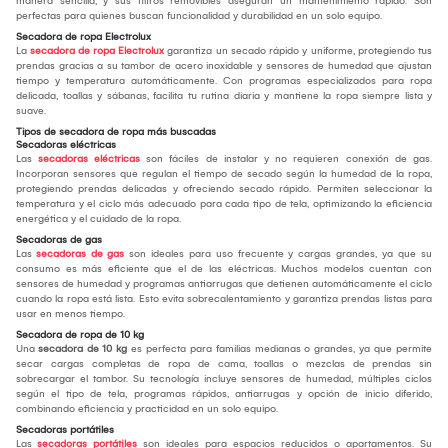
manera sencilla, y sus filtros removibles aseguran un mantenimiento rápido. Son
perfectas para quienes buscan funcionalidad y durabilidad en un solo equipo.
Secadora de ropa Electrolux
La
secadora de ropa Electrolux
garantiza un secado rápido y uniforme, protegiendo tus
prendas gracias a su tambor de acero inoxidable y sensores de humedad que ajustan
tiempo y temperatura automáticamente. Con programas especializados para ropa
delicada, toallas y sábanas, facilita tu rutina diaria y mantiene la ropa siempre lista y
suave.
Tipos de secadora de ropa más buscadas
Secadoras eléctricas
Las
secadoras eléctricas
son fáciles de instalar y no requieren conexión de gas.
Incorporan sensores que regulan el tiempo de secado según la humedad de la ropa,
protegiendo prendas delicadas y ofreciendo secado rápido. Permiten seleccionar la
temperatura y el ciclo más adecuado para cada tipo de tela, optimizando la eficiencia
energética y el cuidado de la ropa.
Secadoras de gas
Las
secadoras de gas
son ideales para uso frecuente y cargas grandes, ya que su
consumo es más eficiente que el de las eléctricas. Muchos modelos cuentan con
sensores de humedad y programas antiarrugas que detienen automáticamente el ciclo
cuando la ropa está lista. Esto evita sobrecalentamiento y garantiza prendas listas para
usar en menos tiempo.
Secadora de ropa de 10 kg
Una
secadora de 10 kg
es perfecta para familias medianas o grandes, ya que permite
secar cargas completas de ropa de cama, toallas o mezclas de prendas sin
sobrecargar el tambor. Su tecnología incluye sensores de humedad, múltiples ciclos
según el tipo de tela, programas rápidos, antiarrugas y opción de inicio diferido,
combinando eficiencia y practicidad en un solo equipo.
Secadoras portátiles
Las
secadoras portátiles
son ideales para espacios reducidos o apartamentos. Su