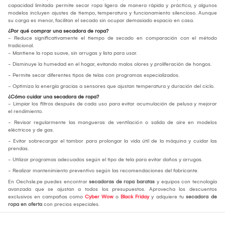
capacidad limitada permite secar ropa ligera de manera rápida y práctica, y algunos
modelos incluyen ajustes de tiempo, temperatura y funcionamiento silencioso. Aunque
su carga es menor, facilitan el secado sin ocupar demasiado espacio en casa.
¿Por qué comprar una secadora de ropa?
- Reduce significativamente el tiempo de secado en comparación con el método
tradicional.
- Mantiene la ropa suave, sin arrugas y lista para usar.
- Disminuye la humedad en el hogar, evitando malos olores y proliferación de hongos.
- Permite secar diferentes tipos de telas con programas especializados.
- Optimiza la energía gracias a sensores que ajustan temperatura y duración del ciclo.
¿Cómo cuidar una secadora de ropa?
- Limpiar los filtros después de cada uso para evitar acumulación de pelusa y mejorar
el rendimiento.
- Revisar regularmente las mangueras de ventilación o salida de aire en modelos
eléctricos y de gas.
- Evitar sobrecargar el tambor para prolongar la vida útil de la máquina y cuidar las
prendas.
- Utilizar programas adecuados según el tipo de tela para evitar daños y arrugas.
- Realizar mantenimiento preventivo según las recomendaciones del fabricante.
En Oechsle.pe puedes encontrar
secadoras de ropa baratas
y equipos con tecnología
avanzada que se ajustan a todos los presupuestos. Aprovecha los descuentos
exclusivos en campañas como
Cyber Wow
o
Black Friday
y adquiere tu
secadora de
ropa en oferta
con precios especiales.