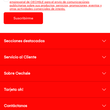
empresarial de OECHSLE para el envío de comunicaciones
publicitarias sobre sus productos, servicios, promociones, eventos y
otras actividades comerciales de interés.
Suscribirme
Secciones destacadas
Servicio al Cliente
Sobre Oechsle
Tarjeta oh!
Contáctanos