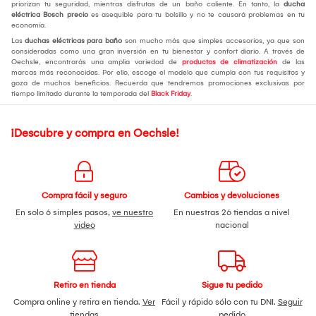
priorizan tu seguridad, mientras disfrutas de un baño caliente. En tanto, la
ducha
eléctrica Bosch precio
es asequible para tu bolsillo y no te causará problemas en tu
economía.
Las
duchas eléctricas para baño
son mucho más que simples accesorios, ya que son
consideradas como una gran inversión en tu bienestar y confort diario. A través de
Oechsle, encontrarás una amplia variedad de
productos de climatización
de las
marcas más reconocidas. Por ello, escoge el modelo que cumpla con tus requisitos y
goza de muchos beneficios. Recuerda que tendremos promociones exclusivas por
tiempo limitado durante la temporada del
Black Friday
.
¡Descubre y compra en Oechsle!
Compra fácil y seguro
Cambios y devoluciones
En solo 6 simples pasos,
ve nuestro
En nuestras 26 tiendas a nivel
video
nacional
Retiro en tienda
Sigue tu pedido
Compra online y retira en tienda.
Ver
Fácil y rápido sólo con tu DNI.
Seguir
tiendas
pedido