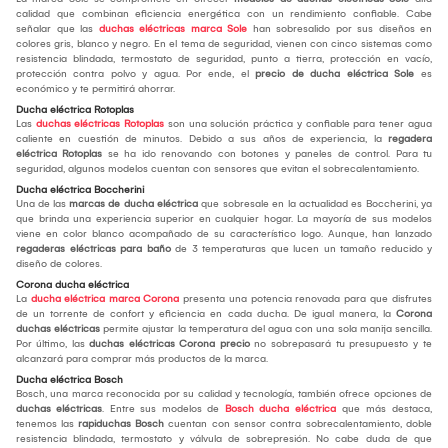
calidad que combinan eficiencia energética con un rendimiento confiable. Cabe
señalar que las
duchas eléctricas marca Sole
han sobresalido por sus diseños en
colores gris, blanco y negro. En el tema de seguridad, vienen con cinco sistemas como
resistencia blindada, termostato de seguridad, punto a tierra, protección en vacío,
protección contra polvo y agua. Por ende, el
precio de ducha eléctrica Sole
es
económico y te permitirá ahorrar.
Ducha eléctrica Rotoplas
Las
duchas eléctricas Rotoplas
son una solución práctica y confiable para tener agua
caliente en cuestión de minutos. Debido a sus años de experiencia, la
regadera
eléctrica Rotoplas
se ha ido renovando con botones y paneles de control. Para tu
seguridad, algunos modelos cuentan con sensores que evitan el sobrecalentamiento.
Ducha eléctrica Boccherini
Una de las
marcas de ducha eléctrica
que sobresale en la actualidad es Boccherini, ya
que brinda una experiencia superior en cualquier hogar. La mayoría de sus modelos
viene en color blanco acompañado de su característico logo. Aunque, han lanzado
regaderas eléctricas para baño
de 3 temperaturas que lucen un tamaño reducido y
diseño de colores.
Corona ducha eléctrica
La
ducha eléctrica marca Corona
presenta una potencia renovada para que disfrutes
de un torrente de confort y eficiencia en cada ducha. De igual manera, la
Corona
duchas eléctricas
permite ajustar la temperatura del agua con una sola manija sencilla.
Por último, las
duchas eléctricas Corona precio
no sobrepasará tu presupuesto y te
alcanzará para comprar más productos de la marca.
Ducha eléctrica Bosch
Bosch, una marca reconocida por su calidad y tecnología, también ofrece opciones de
duchas eléctricas
. Entre sus modelos de
Bosch ducha eléctrica
que más destaca,
tenemos las
rapiduchas Bosch
cuentan con sensor contra sobrecalentamiento, doble
resistencia blindada, termostato y válvula de sobrepresión. No cabe duda de que