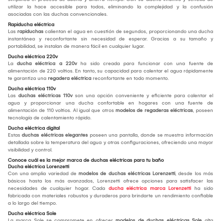
utilizar la hace accesible para todos, eliminando la complejidad y la confusión
asociadas con las duchas convencionales.
Rapiducha eléctrica
Las
rapiduchas
calientan el agua en cuestión de segundos, proporcionando una ducha
instantánea y reconfortante sin necesidad de esperar. Gracias a su tamaño y
portabilidad, se instalan de manera fácil en cualquier lugar.
Ducha eléctrica 220v
La
ducha eléctrica a 220v
ha sido creada para funcionar con una fuente de
alimentación de 220 voltios. En tanto, su capacidad para calentar el agua rápidamente
te garantiza una
regadera eléctrica
reconfortante en todo momento.
Ducha eléctrica 110v
Las
duchas eléctricas 110v
son una opción conveniente y eficiente para calentar el
agua y proporcionar una ducha confortable en hogares con una fuente de
alimentación de 110 voltios. Al igual que otros
modelos de regaderas eléctricas
, poseen
tecnología de calentamiento rápido.
Ducha eléctrica digital
Estas
duchas eléctricas elegantes
poseen una pantalla, donde se muestra información
detallada sobre la temperatura del agua y otras configuraciones, ofreciendo una mayor
visibilidad y control.
Conoce cuál es la mejor marca de duchas eléctricas para tu baño
Ducha eléctrica Lorenzetti
Con una amplia variedad de
modelos de duchas eléctricas Lorenzetti
, desde los más
básicos hasta los más avanzados, Lorenzetti ofrece opciones para satisfacer las
necesidades de cualquier hogar. Cada
ducha eléctrica marca Lorenzetti
ha sido
fabricada con materiales robustos y duraderos para brindarte un rendimiento confiable
a lo largo del tiempo.
Ducha eléctrica Sole
La marca Sole se compromete en ofrecer
modelos de duchas eléctricas Sole
alta