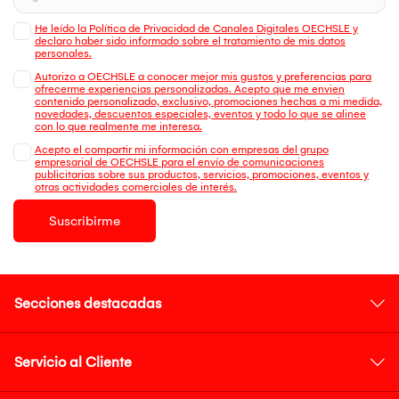
He leído la Política de Privacidad de Canales Digitales OECHSLE y
declaro haber sido informado sobre el tratamiento de mis datos
personales.
Autorizo a OECHSLE a conocer mejor mis gustos y preferencias para
ofrecerme experiencias personalizadas. Acepto que me envien
contenido personalizado, exclusivo, promociones hechas a mi medida,
novedades, descuentos especiales, eventos y todo lo que se alinee
con lo que realmente me interesa.
Acepto el compartir mi información con empresas del grupo
empresarial de OECHSLE para el envío de comunicaciones
publicitarias sobre sus productos, servicios, promociones, eventos y
otras actividades comerciales de interés.
Suscribirme
Secciones destacadas
Servicio al Cliente