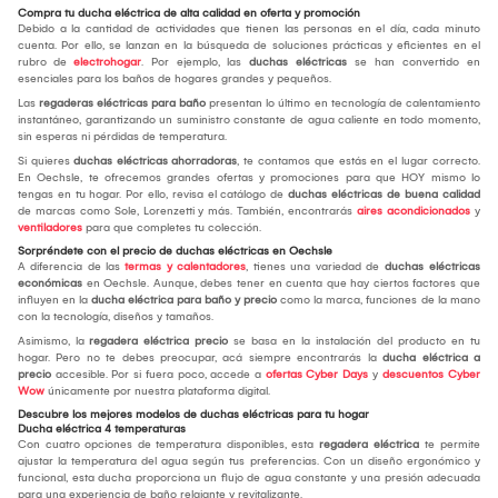
Compra tu ducha eléctrica de alta calidad en oferta y promoción
Debido a la cantidad de actividades que tienen las personas en el día, cada minuto
cuenta. Por ello, se lanzan en la búsqueda de soluciones prácticas y eficientes en el
rubro de
electrohogar
. Por ejemplo, las
duchas eléctricas
se han convertido en
esenciales para los baños de hogares grandes y pequeños.
Las
regaderas eléctricas para baño
presentan lo último en tecnología de calentamiento
instantáneo, garantizando un suministro constante de agua caliente en todo momento,
sin esperas ni pérdidas de temperatura.
Si quieres
duchas eléctricas ahorradoras
, te contamos que estás en el lugar correcto.
En Oechsle, te ofrecemos grandes ofertas y promociones para que HOY mismo lo
tengas en tu hogar. Por ello, revisa el catálogo de
duchas eléctricas de buena calidad
de marcas como Sole, Lorenzetti y más. También, encontrarás
aires acondicionados
y
ventiladores
para que completes tu colección.
Sorpréndete con el precio de duchas eléctricas en Oechsle
A diferencia de las
termas y calentadores
, tienes una variedad de
duchas eléctricas
económicas
en Oechsle. Aunque, debes tener en cuenta que hay ciertos factores que
influyen en la
ducha eléctrica para baño y precio
como la marca, funciones de la mano
con la tecnología, diseños y tamaños.
Asimismo, la
regadera eléctrica precio
se basa en la instalación del producto en tu
hogar. Pero no te debes preocupar, acá siempre encontrarás la
ducha eléctrica a
precio
accesible. Por si fuera poco, accede a
ofertas Cyber Days
y
descuentos Cyber
Wow
únicamente por nuestra plataforma digital.
Descubre los mejores modelos de duchas eléctricas para tu hogar
Ducha eléctrica 4 temperaturas
Con cuatro opciones de temperatura disponibles, esta
regadera eléctrica
te permite
ajustar la temperatura del agua según tus preferencias. Con un diseño ergonómico y
funcional, esta ducha proporciona un flujo de agua constante y una presión adecuada
para una experiencia de baño relajante y revitalizante.