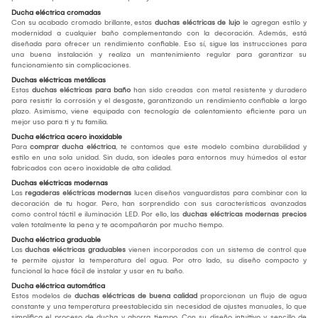
Ducha eléctrica cromadas
Con su acabado cromado brillante, estas
duchas eléctricas de lujo
le agregan estilo y
modernidad a cualquier baño complementando con la decoración. Además, está
diseñada para ofrecer un rendimiento confiable. Eso sí, sigue las instrucciones para
una buena instalación y realiza un mantenimiento regular para garantizar su
funcionamiento sin complicaciones.
Duchas eléctricas metálicas
Estas
duchas eléctricas para baño
han sido creadas con metal resistente y duradero
para resistir la corrosión y el desgaste, garantizando un rendimiento confiable a largo
plazo. Asimismo, viene equipada con tecnología de calentamiento eficiente para un
mejor uso para ti y tu familia.
Ducha eléctrica acero inoxidable
Para
comprar
ducha eléctrica
, te contamos que este modelo combina durabilidad y
estilo en una sola unidad. Sin duda, son ideales para entornos muy húmedos al estar
fabricados con acero inoxidable de alta calidad.
Duchas eléctricas modernas
Las
regaderas eléctricas modernas
lucen diseños vanguardistas para combinar con la
decoración de tu hogar. Pero, han sorprendido con sus características avanzadas
como control táctil e iluminación LED. Por ello, las
duchas eléctricas modernas precios
valen totalmente la pena y te acompañarán por mucho tiempo.
Ducha eléctrica graduable
Las
duchas eléctricas graduables
vienen incorporadas con un sistema de control que
te permite ajustar la temperatura del agua. Por otro lado, su diseño compacto y
funcional la hace fácil de instalar y usar en tu baño.
Ducha eléctrica automática
Estos modelos de
duchas eléctricas de buena calidad
proporcionan un flujo de agua
constante y una temperatura preestablecida sin necesidad de ajustes manuales, lo que
simplifica el proceso de ducha y ahorra tiempo. Con su diseño intuitivo y sencillo de