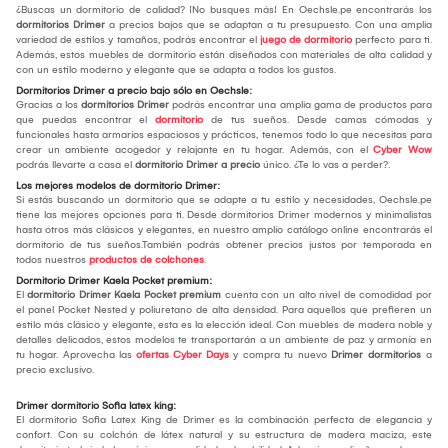
¿Buscas un dormitorio de calidad? ¡No busques más! En Oechsle.pe encontrarás los
dormitorios Drimer
a precios bajos que se adaptan a tu presupuesto. Con una amplia
variedad de estilos y tamaños, podrás encontrar el
juego de dormitorio
perfecto para ti.
Además, estos muebles de dormitorio están diseñados con materiales de alta calidad y
con un estilo moderno y elegante que se adapta a todos los gustos.
Dormitorios Drimer a precio bajo sólo en Oechsle:
Gracias a los
dormitorios Drimer
podrás encontrar una amplia gama de productos para
que puedas encontrar el
dormitorio
de tus sueños. Desde camas cómodas y
funcionales hasta armarios espaciosos y prácticos, tenemos todo lo que necesitas para
crear un ambiente acogedor y relajante en tu hogar. Además, con el
Cyber Wow
podrás llevarte a casa el
dormitorio Drimer a precio
único. ¿Te lo vas a perder?.
Los mejores modelos de dormitorio Drimer:
Si estás buscando un dormitorio que se adapte a tu estilo y necesidades, Oechsle.pe
tiene las mejores opciones para ti. Desde dormitorios Drimer modernos y minimalistas
hasta otros más clásicos y elegantes, en nuestro amplio catálogo online encontrarás el
dormitorio de tus sueños.También podrás obtener precios justos por temporada en
todos nuestros
productos de colchones
.
Dormitorio Drimer Kaela Pocket premium:
El
dormitorio Drimer Kaela Pocket premium
cuenta con un alto nivel de comodidad por
el panel Pocket Nested y poliuretano de alta densidad. Para aquellos que prefieren un
estilo más clásico y elegante, esta es la elección ideal. Con muebles de madera noble y
detalles delicados, estos modelos te transportarán a un ambiente de paz y armonía en
tu hogar. Aprovecha las
ofertas Cyber Days
y compra tu nuevo
Drimer dormitorios
a
precio exclusivo.
Drimer dormitorio Sofia latex king:
El dormitorio Sofia Latex King de Drimer es la combinación perfecta de elegancia y
confort. Con su colchón de látex natural y su estructura de madera maciza, este