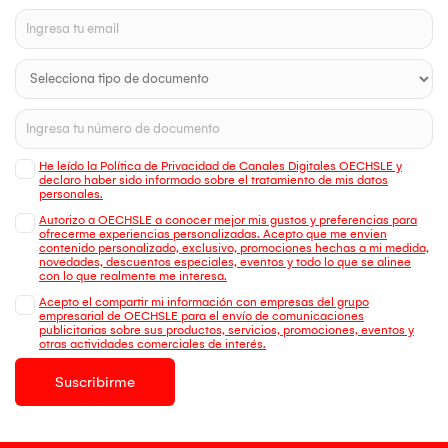
He leído la Política de Privacidad de Canales Digitales OECHSLE y
declaro haber sido informado sobre el tratamiento de mis datos
personales.
Autorizo a OECHSLE a conocer mejor mis gustos y preferencias para
ofrecerme experiencias personalizadas. Acepto que me envien
contenido personalizado, exclusivo, promociones hechas a mi medida,
novedades, descuentos especiales, eventos y todo lo que se alinee
con lo que realmente me interesa.
Acepto el compartir mi información con empresas del grupo
empresarial de OECHSLE para el envío de comunicaciones
publicitarias sobre sus productos, servicios, promociones, eventos y
otras actividades comerciales de interés.
Suscribirme