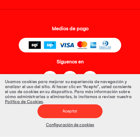
Medios de pago
Síguenos en
Usamos cookies para mejorar su experiencia de navegación y
analizar el uso del sitio. Al hacer clic en “Acepto”, usted consiente
el uso de cookies en su dispositivo. Para más información sobre
cómo administrarlas o eliminarlas, lo invitamos a revisar nuestra
Política de Cookies
.
Tienda 100% Segura
Aceptar
Tiendas Peruanas S.A. R.U.C. Nº 20493020618. Todos los derechos
reservados. Av. Aviación 2405 Piso 3, San Borja
Configuración de cookies
Precios disponibles solo en www.oechsle.pe. Precios online publicados
pueden incluir descuento adicional. Precios sujetos a variaciones sin
previo aviso. Productos sujetos a disponibilidad de stock