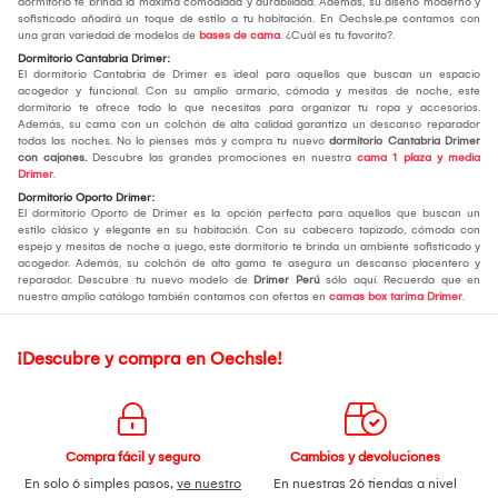
dormitorio te brinda la máxima comodidad y durabilidad. Además, su diseño moderno y
sofisticado añadirá un toque de estilo a tu habitación. En Oechsle.pe contamos con
una gran variedad de modelos de
bases de cama
. ¿Cuál es tu favorito?.
Dormitorio Cantabria Drimer:
El dormitorio Cantabria de Drimer es ideal para aquellos que buscan un espacio
acogedor y funcional. Con su amplio armario, cómoda y mesitas de noche, este
dormitorio te ofrece todo lo que necesitas para organizar tu ropa y accesorios.
Además, su cama con un colchón de alta calidad garantiza un descanso reparador
todas las noches. No lo pienses más y compra tu nuevo
dormitorio Cantabria Drimer
con cajones.
Descubre las grandes promociones en nuestra
cama 1 plaza y media
Drimer
.
Dormitorio Oporto Drimer:
El dormitorio Oporto de Drimer es la opción perfecta para aquellos que buscan un
estilo clásico y elegante en su habitación. Con su cabecero tapizado, cómoda con
espejo y mesitas de noche a juego, este dormitorio te brinda un ambiente sofisticado y
acogedor. Además, su colchón de alta gama te asegura un descanso placentero y
reparador. Descubre tu nuevo modelo de
Drimer Perú
sólo aquí. Recuerda que en
nuestro amplio catálogo también contamos con ofertas en
camas box tarima Drimer
.
¡Descubre y compra en Oechsle!
Compra fácil y seguro
Cambios y devoluciones
En solo 6 simples pasos,
ve nuestro
En nuestras 26 tiendas a nivel