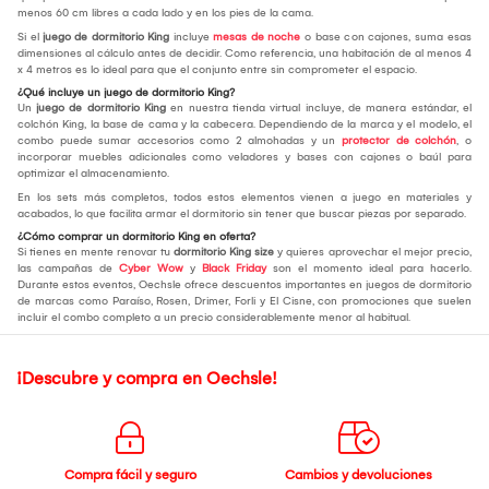
menos 60 cm libres a cada lado y en los pies de la cama.
Si el
juego de dormitorio King
incluye
mesas de noche
o base con cajones, suma esas
dimensiones al cálculo antes de decidir. Como referencia, una habitación de al menos 4
x 4 metros es lo ideal para que el conjunto entre sin comprometer el espacio.
¿Qué incluye un juego de dormitorio King?
Un
juego de dormitorio King
en nuestra tienda virtual incluye, de manera estándar, el
colchón King, la base de cama y la cabecera. Dependiendo de la marca y el modelo, el
combo puede sumar accesorios como 2 almohadas y un
protector de colchón
, o
incorporar muebles adicionales como veladores y bases con cajones o baúl para
optimizar el almacenamiento.
En los sets más completos, todos estos elementos vienen a juego en materiales y
acabados, lo que facilita armar el dormitorio sin tener que buscar piezas por separado.
¿Cómo comprar un dormitorio King en oferta?
Si tienes en mente renovar tu
dormitorio King size
y quieres aprovechar el mejor precio,
las campañas de
Cyber Wow
y
Black Friday
son el momento ideal para hacerlo.
Durante estos eventos, Oechsle ofrece descuentos importantes en juegos de dormitorio
de marcas como Paraíso, Rosen, Drimer, Forli y El Cisne, con promociones que suelen
incluir el combo completo a un precio considerablemente menor al habitual.
¡Descubre y compra en Oechsle!
Compra fácil y seguro
Cambios y devoluciones