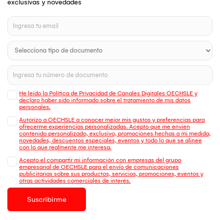
exclusivas y novedades
He leído la Política de Privacidad de Canales Digitales OECHSLE y
declaro haber sido informado sobre el tratamiento de mis datos
personales.
Autorizo a OECHSLE a conocer mejor mis gustos y preferencias para
ofrecerme experiencias personalizadas. Acepto que me envien
contenido personalizado, exclusivo, promociones hechas a mi medida,
novedades, descuentos especiales, eventos y todo lo que se alinee
con lo que realmente me interesa.
Acepto el compartir mi información con empresas del grupo
empresarial de OECHSLE para el envío de comunicaciones
publicitarias sobre sus productos, servicios, promociones, eventos y
otras actividades comerciales de interés.
Suscribirme