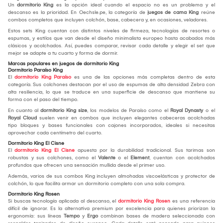
Un
dormitorio King
es la opción ideal cuando el espacio no es un problema y el
descanso es la prioridad. En Oechsle.pe, la categoría de
juegos de cama King
reúne
combos completos que incluyen colchón, base, cabecera y, en ocasiones, veladores.
Estos sets King cuentan con distintos niveles de firmeza, tecnologías de resortes o
espumas, y estilos que van desde el diseño minimalista europeo hasta acabados más
clásicos y acolchados. Así, puedes comparar, revisar cada detalle y elegir el set que
mejor se adapte a tu cuarto y forma de dormir.
Marcas populares en juegos de dormitorio King
Dormitorio Paraíso King
El
dormitorio King Paraíso
es una de las opciones más completas dentro de esta
categoría. Sus colchones destacan por el uso de espumas de alta densidad Zebra con
alta resiliencia, lo que se traduce en una superficie de descanso que mantiene su
forma con el paso del tiempo.
En cuanto al
dormitorio King size
, los modelos de Paraíso como el
Royal Dynasty
o el
Royal Cloud
suelen venir en combos que incluyen elegantes cabeceras acolchadas
tipo bloques y bases funcionales con cajones incorporados, ideales si necesitas
aprovechar cada centímetro del cuarto.
Dormitorio King El Cisne
El
dormitorio King El Cisne
apuesta por la durabilidad tradicional. Sus tarimas son
robustas y sus colchones, como el
Valente
o el
Element
, cuentan con acolchados
profundos que ofrecen una sensación mullida desde el primer uso.
Además, varios de sus combos King incluyen almohadas viscoelásticas y protector de
colchón, lo que facilita armar un dormitorio completo con una sola compra.
Dormitorio King Rosen
Si buscas tecnología aplicada al descanso, el
dormitorio King Rosen
es una referencia
difícil de ignorar. Es la alternativa premium por excelencia para quienes priorizan la
ergonomía: sus líneas
Tempo
y
Ergo
combinan bases de madera seleccionada con