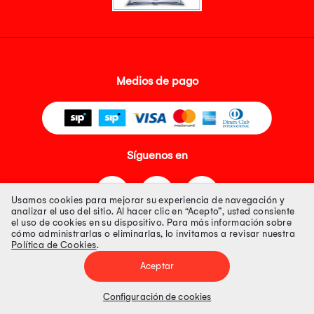
Medios de pago
Síguenos en
Usamos cookies para mejorar su experiencia de navegación y
analizar el uso del sitio. Al hacer clic en “Acepto”, usted consiente
el uso de cookies en su dispositivo. Para más información sobre
cómo administrarlas o eliminarlas, lo invitamos a revisar nuestra
Política de Cookies
.
Tienda 100% Segura
Aceptar
Tiendas Peruanas S.A. R.U.C. Nº 20493020618. Todos los derechos
reservados. Av. Aviación 2405 Piso 3, San Borja
Configuración de cookies
Precios disponibles solo en www.oechsle.pe. Precios online publicados
pueden incluir descuento adicional. Precios sujetos a variaciones sin