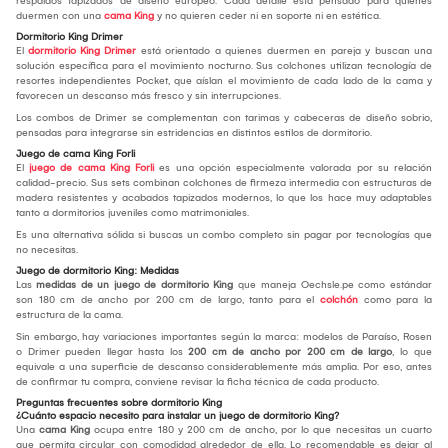
respaldos tapizados de diseño europeo. Cada detalle está pensado para quienes
duermen con una
cama King
y no quieren ceder ni en soporte ni en estética.
Dormitorio King Drimer
El
dormitorio King Drimer
está orientado a quienes duermen en pareja y buscan una
solución específica para el movimiento nocturno. Sus colchones utilizan tecnología de
resortes independientes Pocket, que aíslan el movimiento de cada lado de la cama y
favorecen un descanso más fresco y sin interrupciones.
Los combos de Drimer se complementan con tarimas y cabeceras de diseño sobrio,
pensadas para integrarse sin estridencias en distintos estilos de dormitorio.
Juego de cama King Forli
El
juego de cama King Forli
es una opción especialmente valorada por su relación
calidad-precio. Sus sets combinan colchones de firmeza intermedia con estructuras de
madera resistentes y acabados tapizados modernos, lo que los hace muy adaptables
tanto a dormitorios juveniles como matrimoniales.
Es una alternativa sólida si buscas un combo completo sin pagar por tecnologías que
no necesitas.
Juego de dormitorio King: Medidas
Las
medidas de un juego de dormitorio King
que maneja Oechsle.pe como estándar
son 180 cm de ancho por 200 cm de largo, tanto para el
colchón
como para la
estructura de la cama.
Sin embargo, hay variaciones importantes según la marca: modelos de Paraíso, Rosen
o Drimer pueden llegar hasta los
200 cm de ancho por 200 cm de largo
, lo que
equivale a una superficie de descanso considerablemente más amplia. Por eso, antes
de confirmar tu compra, conviene revisar la ficha técnica de cada producto.
Preguntas frecuentes sobre dormitorio King
¿Cuánto espacio necesito para instalar un juego de dormitorio King?
Una
cama King
ocupa entre 180 y 200 cm de ancho, por lo que necesitas un cuarto
que permita circular con comodidad alrededor de ella. Lo recomendable es dejar al