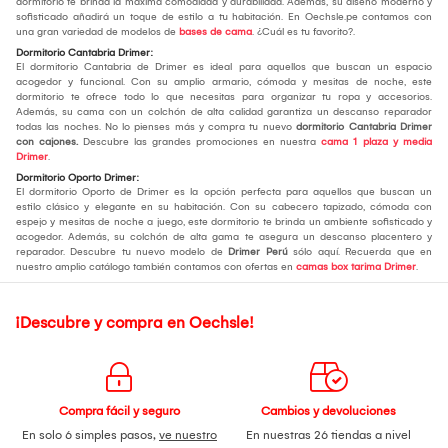
dormitorio te brinda la máxima comodidad y durabilidad. Además, su diseño moderno y
sofisticado añadirá un toque de estilo a tu habitación. En Oechsle.pe contamos con
una gran variedad de modelos de
bases de cama
. ¿Cuál es tu favorito?.
Dormitorio Cantabria Drimer:
El dormitorio Cantabria de Drimer es ideal para aquellos que buscan un espacio
acogedor y funcional. Con su amplio armario, cómoda y mesitas de noche, este
dormitorio te ofrece todo lo que necesitas para organizar tu ropa y accesorios.
Además, su cama con un colchón de alta calidad garantiza un descanso reparador
todas las noches. No lo pienses más y compra tu nuevo
dormitorio Cantabria Drimer
con cajones.
Descubre las grandes promociones en nuestra
cama 1 plaza y media
Drimer
.
Dormitorio Oporto Drimer:
El dormitorio Oporto de Drimer es la opción perfecta para aquellos que buscan un
estilo clásico y elegante en su habitación. Con su cabecero tapizado, cómoda con
espejo y mesitas de noche a juego, este dormitorio te brinda un ambiente sofisticado y
acogedor. Además, su colchón de alta gama te asegura un descanso placentero y
reparador. Descubre tu nuevo modelo de
Drimer Perú
sólo aquí. Recuerda que en
nuestro amplio catálogo también contamos con ofertas en
camas box tarima Drimer
.
¡Descubre y compra en Oechsle!
Compra fácil y seguro
Cambios y devoluciones
En solo 6 simples pasos,
ve nuestro
En nuestras 26 tiendas a nivel