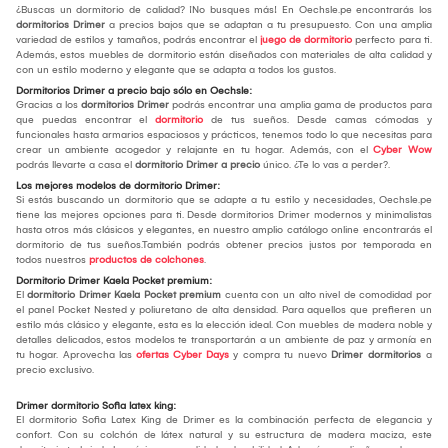
¿Buscas un dormitorio de calidad? ¡No busques más! En Oechsle.pe encontrarás los
dormitorios Drimer
a precios bajos que se adaptan a tu presupuesto. Con una amplia
variedad de estilos y tamaños, podrás encontrar el
juego de dormitorio
perfecto para ti.
Además, estos muebles de dormitorio están diseñados con materiales de alta calidad y
con un estilo moderno y elegante que se adapta a todos los gustos.
Dormitorios Drimer a precio bajo sólo en Oechsle:
Gracias a los
dormitorios Drimer
podrás encontrar una amplia gama de productos para
que puedas encontrar el
dormitorio
de tus sueños. Desde camas cómodas y
funcionales hasta armarios espaciosos y prácticos, tenemos todo lo que necesitas para
crear un ambiente acogedor y relajante en tu hogar. Además, con el
Cyber Wow
podrás llevarte a casa el
dormitorio Drimer a precio
único. ¿Te lo vas a perder?.
Los mejores modelos de dormitorio Drimer:
Si estás buscando un dormitorio que se adapte a tu estilo y necesidades, Oechsle.pe
tiene las mejores opciones para ti. Desde dormitorios Drimer modernos y minimalistas
hasta otros más clásicos y elegantes, en nuestro amplio catálogo online encontrarás el
dormitorio de tus sueños.También podrás obtener precios justos por temporada en
todos nuestros
productos de colchones
.
Dormitorio Drimer Kaela Pocket premium:
El
dormitorio Drimer Kaela Pocket premium
cuenta con un alto nivel de comodidad por
el panel Pocket Nested y poliuretano de alta densidad. Para aquellos que prefieren un
estilo más clásico y elegante, esta es la elección ideal. Con muebles de madera noble y
detalles delicados, estos modelos te transportarán a un ambiente de paz y armonía en
tu hogar. Aprovecha las
ofertas Cyber Days
y compra tu nuevo
Drimer dormitorios
a
precio exclusivo.
Drimer dormitorio Sofia latex king:
El dormitorio Sofia Latex King de Drimer es la combinación perfecta de elegancia y
confort. Con su colchón de látex natural y su estructura de madera maciza, este