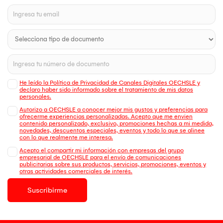
He leído la Política de Privacidad de Canales Digitales OECHSLE y
declaro haber sido informado sobre el tratamiento de mis datos
personales.
Autorizo a OECHSLE a conocer mejor mis gustos y preferencias para
ofrecerme experiencias personalizadas. Acepto que me envien
contenido personalizado, exclusivo, promociones hechas a mi medida,
novedades, descuentos especiales, eventos y todo lo que se alinee
con lo que realmente me interesa.
Acepto el compartir mi información con empresas del grupo
empresarial de OECHSLE para el envío de comunicaciones
publicitarias sobre sus productos, servicios, promociones, eventos y
otras actividades comerciales de interés.
Suscribirme