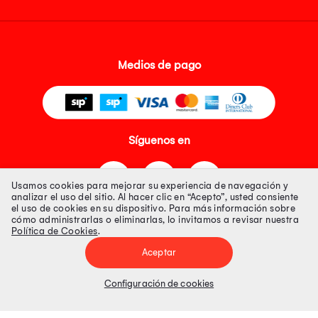
Medios de pago
Síguenos en
Usamos cookies para mejorar su experiencia de navegación y
analizar el uso del sitio. Al hacer clic en “Acepto”, usted consiente
el uso de cookies en su dispositivo. Para más información sobre
cómo administrarlas o eliminarlas, lo invitamos a revisar nuestra
Política de Cookies
.
Tienda 100% Segura
Aceptar
Tiendas Peruanas S.A. R.U.C. Nº 20493020618. Todos los derechos
reservados. Av. Aviación 2405 Piso 3, San Borja
Configuración de cookies
Precios disponibles solo en www.oechsle.pe. Precios online publicados
pueden incluir descuento adicional. Precios sujetos a variaciones sin
previo aviso. Productos sujetos a disponibilidad de stock