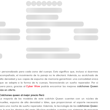
y personalizado para cada zona del cuerpo. Esto significa que, incluso si duermes
acompañado, el movimiento de tu pareja no te afectará. Además, su acolchado de
alta densidad y sus capas de espuma de memoria garantizan una comodidad única
que se adapta a la forma de tu cuerpo, favoreciendo un sueño reparador. Por si
fuera poco, gracias al
Cyber Wow
podrás encontrar los mejores
colchones Queen
size en oferta
.
Colchones queen al mejor precio Perú
La mayoría de los modelos de este colchón Queen cuentan con un núcleo de
muelles, espuma de alta densidad o látex, que proporcionan el soporte necesario
para una noche de sueño reparador. Además, la tecnología de los
colchones Quee
n
es lo que los destaca del resto. Muchos modelos cuentan con sistemas de espumas