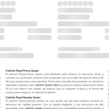
Colchón Royal Prince Queen
r
El colchón Royal Prince Queen está diseñado para ofrecer un descanso firme y
l
cómodo, su acolchado superior está compuesto por una capa de espuma Zebra 30
n
HD, que proporciona una superficie firme pero cómoda, favoreciendo un descanso
a
reparador. Además, este
colchón Queen Size
incorpora el sistema descanso3 Zebra
s
30, el cual ofrece tres niveles de soporte que se adaptan al peso y la forma del
n
cuerpo para asegurar un descanso óptimo.
n
Colchón Royal Dynasty Queen
0
El colchón Royal Dynasty Queen es una opción de lujo para quienes buscan un
a
descanso de calidad superior. Con su diseño elegante y una estructura de alta
a
tecnología, este
colchón queen
proporciona una comodidad excepcional gracias a