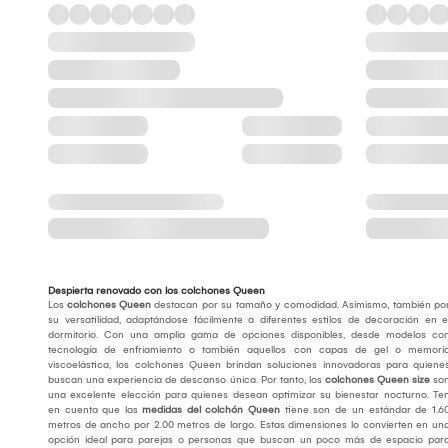
Despierta renovado con los colchones Queen
Los
colchones Queen
destacan por su tamaño y comodidad. Asimismo, también po
su versatilidad, adaptándose fácilmente a diferentes estilos de decoración en e
dormitorio. Con una amplia gama de opciones disponibles, desde modelos co
tecnología de enfriamiento o también aquellos con capas de gel o memori
viscoelástica, los colchones Queen brindan soluciones innovadoras para quiene
buscan una experiencia de descanso única. Por tanto, los
colchones Queen size
so
una excelente elección para quienes desean optimizar su bienestar nocturno. Te
en cuenta que las
medidas del colchón Queen
tiene son de un estándar de 1.6
metros de ancho por 2.00 metros de largo. Estas dimensiones lo convierten en un
opción ideal para parejas o personas que buscan un poco más de espacio par