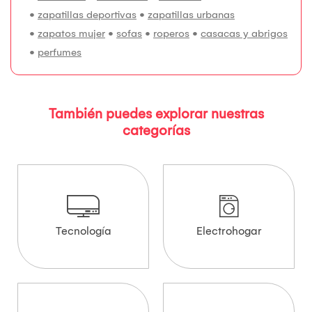
•
zapatillas deportivas
•
zapatillas urbanas
•
zapatos mujer
•
sofas
•
roperos
•
casacas y abrigos
•
perfumes
También puedes explorar nuestras
categorías
Tecnología
Electrohogar