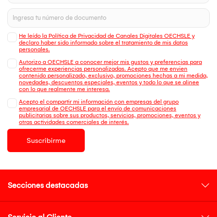
He leído la Política de Privacidad de Canales Digitales OECHSLE y
declaro haber sido informado sobre el tratamiento de mis datos
personales.
Autorizo a OECHSLE a conocer mejor mis gustos y preferencias para
ofrecerme experiencias personalizadas. Acepto que me envien
contenido personalizado, exclusivo, promociones hechas a mi medida,
novedades, descuentos especiales, eventos y todo lo que se alinee
con lo que realmente me interesa.
Acepto el compartir mi información con empresas del grupo
empresarial de OECHSLE para el envío de comunicaciones
publicitarias sobre sus productos, servicios, promociones, eventos y
otras actividades comerciales de interés.
Suscribirme
Secciones destacadas