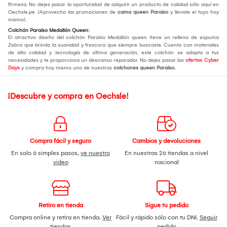
firmeza. No dejes pasar la oportunidad de adquirir un producto de calidad sólo aquí en
Oechsle.pe .¡Aprovecha las promociones de
cama queen Paraiso
y llevate el tuyo hoy
mismo!.
Colchón Paraíso Medallón Queen:
El atractivo diseño del colchón Paraiso Medallón queen tiene un relleno de espuma
Zebra que brinda la suavidad y frescura que siempre buscaste. Cuenta con materiales
de alta calidad y tecnología de última generación, este colchón se adapta a tus
necesidades y te proporciona un descanso reparador. No dejes pasar las
ofertas Cyber
Days
y compra hoy mismo uno de nuestros
colchones
queen Paraíso.
¡Descubre y compra en Oechsle!
Compra fácil y seguro
Cambios y devoluciones
En solo 6 simples pasos,
ve nuestro
En nuestras 26 tiendas a nivel
video
nacional
Retiro en tienda
Sigue tu pedido
Compra online y retira en tienda.
Ver
Fácil y rápido sólo con tu DNI.
Seguir
tiendas
pedido