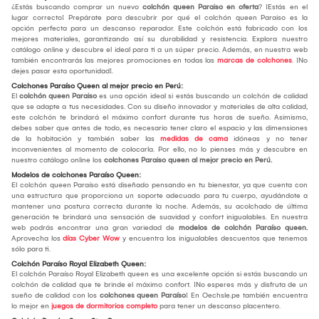
¿Estás buscando comprar un nuevo
colchón queen Paraiso en oferta
? ¡Estás en el
lugar correcto! Prepárate para descubrir por qué el colchón queen Paraiso es la
opción perfecta para un descanso reparador. Este colchón está fabricado con los
mejores materiales, garantizando así su durabilidad y resistencia. Explora nuestro
catálogo online y descubre el ideal para ti a un súper precio. Además, en nuestra web
también encontrarás las mejores promociones en todas las
marcas de colchones
. ¡No
dejes pasar esta oportunidad!.
Colchones Paraíso Queen al mejor precio en Perú:
El
colchón queen Paraiso
es una opción ideal si estás buscando un colchón de calidad
que se adapte a tus necesidades. Con su diseño innovador y materiales de alta calidad,
este colchón te brindará el máximo confort durante tus horas de sueño. Asimismo,
debes saber que antes de todo, es necesario tener claro el espacio y las dimensiones
de la habitación y también saber las
medidas de cama
idóneas y no tener
inconvenientes al momento de colocarla. Por ello, no lo pienses más y descubre en
nuestro catálogo online los
colchones Paraiso queen al mejor precio en Perú.
Modelos de colchones Paraíso Queen:
El colchón queen Paraíso está diseñado pensando en tu bienestar, ya que cuenta con
una estructura que proporciona un soporte adecuado para tu cuerpo, ayudándote a
mantener una postura correcta durante la noche. Además, su acolchado de última
generación te brindará una sensación de suavidad y confort inigualables. En nuestra
web podrás encontrar una gran variedad de
modelos de colchón Paraíso queen.
Aprovecha los
días Cyber Wow
y encuentra los inigualables descuentos que tenemos
sólo para ti.
Colchón Paraíso Royal Elizabeth Queen:
El colchón Paraíso Royal Elizabeth queen es una excelente opción si estás buscando un
colchón de calidad que te brinde el máximo confort. ¡No esperes más y disfruta de un
sueño de calidad con los
colchones
queen Paraíso
! En Oechsle.pe también encuentra
lo mejor en
juegos de dormitorios completo
para tener un descanso placentero.