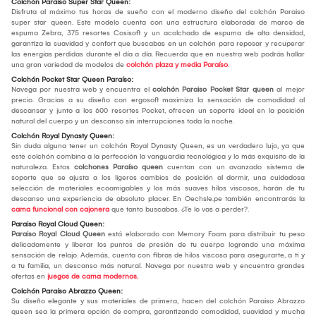
Colchón Paraíso Super Star Queen:
Disfruta al máximo tus horas de sueño con el moderno diseño del colchón Paraiso
super star queen. Este modelo cuenta con una estructura elaborada de marco de
espuma Zebra, 375 resortes Cosisoft y un acolchado de espuma de alta densidad,
garantiza la suavidad y confort que buscabas en un colchón para reposar y recuperar
las energías perdidas durante el día a día. Recuerda que en nuestra web podrás hallar
una gran variedad de modelos de
colchón plaza y media Paraíso
.
Colchón Pocket Star Queen Paraíso:
Navega por nuestra web y encuentra el
colchón Paraiso Pocket Star queen
al mejor
precio. Gracias a su diseño con ergosoft maximiza la sensación de comodidad al
descansar y junto a los 600 resortes Pocket, ofrecen un soporte ideal en la posición
natural del cuerpo y un descanso sin interrupciones toda la noche.
Colchón Royal Dynasty Queen:
Sin duda alguna tener un colchón Royal Dynasty Queen, es un verdadero lujo, ya que
este colchón combina a la perfección la vanguardia tecnológica y lo más exquisito de la
naturaleza. Estos
colchones Paraíso queen
cuentan con un avanzado sistema de
soporte que se ajusta a los ligeros cambios de posición al dormir, una cuidadosa
selección de materiales ecoamigables y los más suaves hilos viscosos, harán de tu
descanso una experiencia de absoluto placer. En Oechsle.pe también encontrarás la
cama funcional con cajonera
que tanto buscabas. ¿Te lo vas a perder?.
Paraiso Royal Cloud Queen:
Paraiso Royal Cloud Queen
está elaborado con Memory Foam para distribuir tu peso
delicadamente y liberar los puntos de presión de tu cuerpo logrando una máxima
sensación de relajo. Además, cuenta con fibras de hilos viscosa para asegurarte, a ti y
a tu familia, un descanso más natural. Navega por nuestra web y encuentra grandes
ofertas en
juegos de cama modernos.
Colchón Paraíso Abrazzo Queen:
Su diseño elegante y sus materiales de primera, hacen del colchón Paraiso Abrazzo
queen sea la primera opción de compra, garantizando comodidad, suavidad y mucha