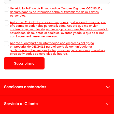
He leído la Política de Privacidad de Canales Digitales OECHSLE y
declaro haber sido informado sobre el tratamiento de mis datos
personales.
Autorizo a OECHSLE a conocer mejor mis gustos y preferencias para
ofrecerme experiencias personalizadas. Acepto que me envien
contenido personalizado, exclusivo, promociones hechas a mi medida,
novedades, descuentos especiales, eventos y todo lo que se alinee
con lo que realmente me interesa.
Acepto el compartir mi información con empresas del grupo
empresarial de OECHSLE para el envío de comunicaciones
publicitarias sobre sus productos, servicios, promociones, eventos y
otras actividades comerciales de interés.
Suscribirme
Secciones destacadas
Servicio al Cliente