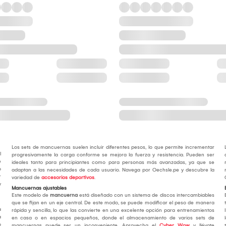
Los sets de mancuernas suelen incluir diferentes pesos, lo que permite incrementar
l
progresivamente la carga conforme se mejora la fuerza y resistencia. Pueden ser
e
ideales tanto para principiantes como para personas más avanzadas, ya que se
o
adaptan a las necesidades de cada usuario. Navega por Oechsle.pe y descubre la
r
variedad de
accesorios deportivos
.
y
Mancuernas ajustables
Este modelo de
mancuerna
está diseñado con un sistema de discos intercambiables
que se fijan en un eje central. De este modo, se puede modificar el peso de manera
a
rápida y sencilla, lo que las convierte en una excelente opción para entrenamientos
a
en casa o en espacios pequeños, donde el almacenamiento de varios sets de
o
mancuernas puede ser un inconveniente. Aprovecha el
Cyber Wow
y llévate