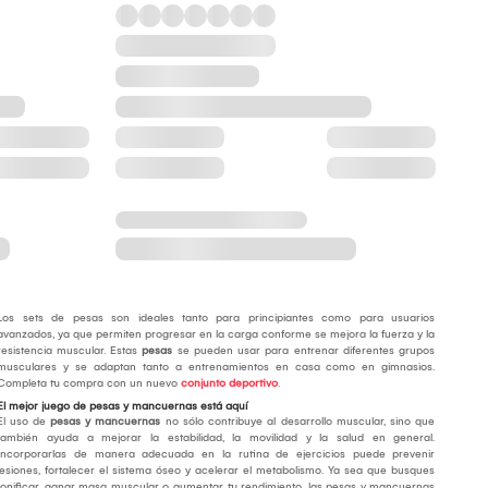
Los sets de pesas son ideales tanto para principiantes como para usuarios
avanzados, ya que permiten progresar en la carga conforme se mejora la fuerza y la
resistencia muscular. Estas
pesas
se pueden usar para entrenar diferentes grupos
musculares y se adaptan tanto a entrenamientos en casa como en gimnasios.
Completa tu compra con un nuevo
conjunto deportivo
.
El mejor juego de pesas y mancuernas está aquí
El uso de
pesas y mancuernas
no sólo contribuye al desarrollo muscular, sino que
también ayuda a mejorar la estabilidad, la movilidad y la salud en general.
Incorporarlas de manera adecuada en la rutina de ejercicios puede prevenir
lesiones, fortalecer el sistema óseo y acelerar el metabolismo. Ya sea que busques
tonificar, ganar masa muscular o aumentar tu rendimiento, las pesas y mancuernas