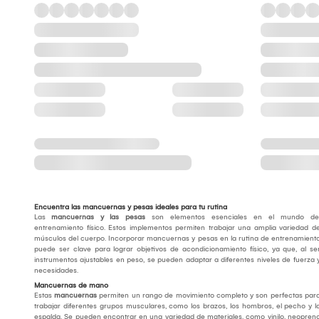
Encuentra las mancuernas y pesas ideales para tu rutina
Las
mancuernas y las pesas
son elementos esenciales en el mundo de
entrenamiento físico. Estos implementos permiten trabajar una amplia variedad d
músculos del cuerpo. Incorporar mancuernas y pesas en la rutina de entrenamient
puede ser clave para lograr objetivos de acondicionamiento físico, ya que, al se
instrumentos ajustables en peso, se pueden adaptar a diferentes niveles de fuerza 
necesidades.
Mancuernas de mano
Estas
mancuernas
permiten un rango de movimiento completo y son perfectas par
trabajar diferentes grupos musculares, como los brazos, los hombros, el pecho y l
espalda. Se pueden encontrar en una variedad de materiales, como vinilo, neopren