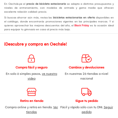
En Oechsle.pe el
precio de bicicleta estacionaria
se adapta a distintos presupuestos y
niveles de entrenamiento, con modelos de entrada y gama media que ofrecen
excelente relación calidad-precio.
Si buscas ahorrar aún más, revisa las
bicicletas estacionarias en oferta
disponibles en
el catálogo, donde encontrarás promociones vigentes en las principales marcas. Y si
quieres aprovechar los mejores descuentos del año, el
Black Friday
es la ocasión ideal
para equipar tu gimnasio en casa al precio más bajo.
¡Descubre y compra en Oechsle!
Compra fácil y seguro
Cambios y devoluciones
En solo 6 simples pasos,
ve nuestro
En nuestras 26 tiendas a nivel
video
nacional
Retiro en tienda
Sigue tu pedido
Compra online y retira en tienda.
Ver
Fácil y rápido sólo con tu DNI.
Seguir
tiendas
pedido