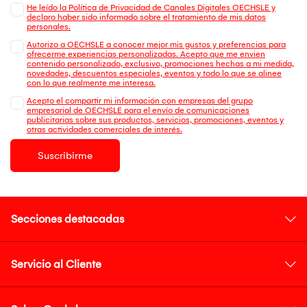
He leído la Política de Privacidad de Canales Digitales OECHSLE y
declaro haber sido informado sobre el tratamiento de mis datos
personales.
Autorizo a OECHSLE a conocer mejor mis gustos y preferencias para
ofrecerme experiencias personalizadas. Acepto que me envien
contenido personalizado, exclusivo, promociones hechas a mi medida,
novedades, descuentos especiales, eventos y todo lo que se alinee
con lo que realmente me interesa.
Acepto el compartir mi información con empresas del grupo
empresarial de OECHSLE para el envío de comunicaciones
publicitarias sobre sus productos, servicios, promociones, eventos y
otras actividades comerciales de interés.
Suscribirme
Secciones destacadas
Servicio al Cliente