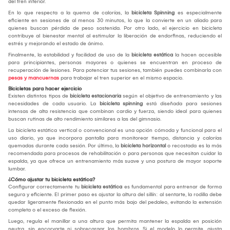
del tren inferior.
En lo que respecta a la quema de calorías, la
bicicleta Spinning
es especialmente
eficiente en sesiones de al menos 30 minutos, lo que la convierte en un aliado para
quienes buscan pérdida de peso sostenida. Por otro lado, el ejercicio en bicicleta
contribuye al bienestar mental al estimular la liberación de endorfinas, reduciendo el
estrés y mejorando el estado de ánimo.
Finalmente, la estabilidad y facilidad de uso de la
bicicleta estática
la hacen accesible
para principiantes, personas mayores o quienes se encuentran en proceso de
recuperación de lesiones. Para potenciar tus sesiones, también puedes combinarla con
pesas y mancuernas
para trabajar el tren superior en el mismo espacio.
Bicicletas para hacer ejercicio
Existen distintos tipos de
bicicleta estacionaria
según el objetivo de entrenamiento y las
necesidades de cada usuario. La
bicicleta spinning
está diseñada para sesiones
intensas de alta resistencia que combinan cardio y fuerza, siendo ideal para quienes
buscan rutinas de alto rendimiento similares a las del gimnasio.
La bicicleta estática vertical o convencional es una opción cómoda y funcional para el
uso diario, ya que incorpora pantalla para monitorear tiempo, distancia y calorías
quemadas durante cada sesión. Por último, la
bicicleta horizontal
o recostada es la más
recomendada para procesos de rehabilitación o para personas que necesitan cuidar la
espalda, ya que ofrece un entrenamiento más suave y una postura de mayor soporte
lumbar.
¿Cómo ajustar tu bicicleta estática?
Configurar correctamente tu
bicicleta estática
es fundamental para entrenar de forma
segura y eficiente. El primer paso es ajustar la altura del sillín: al sentarte, la rodilla debe
quedar ligeramente flexionada en el punto más bajo del pedaleo, evitando la extensión
completa o el exceso de flexión.
Luego, regula el manillar a una altura que permita mantener la espalda en posición
neutra, sin encorvarte ni sobrecargar los hombros. Si el modelo lo permite, ajusta