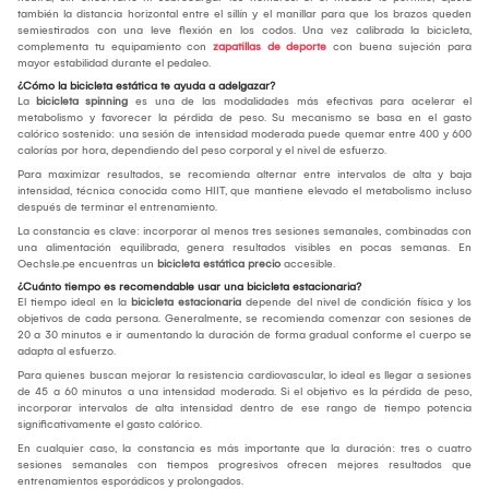
también la distancia horizontal entre el sillín y el manillar para que los brazos queden
semiestirados con una leve flexión en los codos. Una vez calibrada la bicicleta,
complementa tu equipamiento con
zapatillas de deporte
con buena sujeción para
mayor estabilidad durante el pedaleo.
¿Cómo la bicicleta estática te ayuda a adelgazar?
La
bicicleta spinning
es una de las modalidades más efectivas para acelerar el
metabolismo y favorecer la pérdida de peso. Su mecanismo se basa en el gasto
calórico sostenido: una sesión de intensidad moderada puede quemar entre 400 y 600
calorías por hora, dependiendo del peso corporal y el nivel de esfuerzo.
Para maximizar resultados, se recomienda alternar entre intervalos de alta y baja
intensidad, técnica conocida como HIIT, que mantiene elevado el metabolismo incluso
después de terminar el entrenamiento.
La constancia es clave: incorporar al menos tres sesiones semanales, combinadas con
una alimentación equilibrada, genera resultados visibles en pocas semanas. En
Oechsle.pe encuentras un
bicicleta estática precio
accesible.
¿Cuánto tiempo es recomendable usar una bicicleta estacionaria?
El tiempo ideal en la
bicicleta estacionaria
depende del nivel de condición física y los
objetivos de cada persona. Generalmente, se recomienda comenzar con sesiones de
20 a 30 minutos e ir aumentando la duración de forma gradual conforme el cuerpo se
adapta al esfuerzo.
Para quienes buscan mejorar la resistencia cardiovascular, lo ideal es llegar a sesiones
de 45 a 60 minutos a una intensidad moderada. Si el objetivo es la pérdida de peso,
incorporar intervalos de alta intensidad dentro de ese rango de tiempo potencia
significativamente el gasto calórico.
En cualquier caso, la constancia es más importante que la duración: tres o cuatro
sesiones semanales con tiempos progresivos ofrecen mejores resultados que
entrenamientos esporádicos y prolongados.