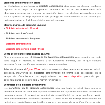
Bicicletas estacionarias en oferta
En Oechsle.pe encontrarás la
bicicleta estacionaria
ideal para transformar cualquier
espacio de tu hogar en un gimnasio funcional. Es una de las herramientas más
efectivas y seguras para mejorar la condición física, y se destaca principalmente por
ser un ejercicio de bajo impacto, lo que protege las articulaciones de las rodillas y la
cadera mientras se fortalece el sistema cardiovascular.
Mejores marcas de bicicletas Spinning
-
Bicicleta estacionaria Monark
-
Bicicleta estática Oxford
-
Bicicleta estacionaria Bodytone
-
Bicicleta estática Muvo
-
Bicicleta estacionaria Sport Fitness
Venta de bicicletas estacionarias en Lima
Si te interesa conocer el
precio de las bicicletas estacionarias
para adquirir una, este
varía según el modelo, la marca y las funciones incluidas, por lo que siempre
encontrarás una opción que se ajuste a lo que necesitas.
Además, durante el
Cyber Wow
podrás aprovechar descuentos especiales en toda la
categoría, incluyendo las
bicicletas estacionarias en oferta
más destacadas de la
temporada. Complementa tu equipamiento con
ropa deportiva
pensada para
entrenamientos de resistencia y mayor rendimiento.
Beneficios de la bicicleta estacionaria
Los
beneficios de la bicicleta estacionaria
abarcan tanto la salud física como el
bienestar mental. En cuanto al aspecto cardiovascular, el pedaleo constante fortalece el
corazón y mejora la capacidad respiratoria, convirtiéndola en una excelente opción
para entrenamientos aeróbicos regulares. A nivel muscular, trabaja intensamente los
cuádriceps, isquiotibiales, pantorrillas y glúteos, favoreciendo la tonificación progresiva