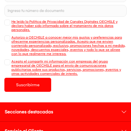
He leído la Política de Privacidad de Canales Digitales OECHSLE y
declaro haber sido informado sobre el tratamiento de mis datos
personales.
Autorizo a OECHSLE a conocer mejor mis gustos y preferencias para
ofrecerme experiencias personalizadas. Acepto que me envien
contenido personalizado, exclusivo, promociones hechas a mi medida,
novedades, descuentos especiales, eventos y todo lo que se alinee
con lo que realmente me interesa.
Acepto el compartir mi información con empresas del grupo
empresarial de OECHSLE para el envío de comunicaciones
publicitarias sobre sus productos, servicios, promociones, eventos y
otras actividades comerciales de interés.
Suscribirme
Secciones destacadas