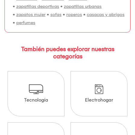
•
zapatillas deportivas
•
zapatillas urbanas
•
zapatos mujer
•
sofas
•
roperos
•
casacas y abrigos
•
perfumes
También puedes explorar nuestras
categorías
Tecnología
Electrohogar