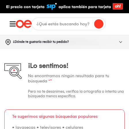
¿Dónde te gustaría recibir tu pedido?
¡Lo sentimos!
No encontramos ningún resultado para tu
búsqueda
“”
Pero no te desanimes, verifica la ortografía o intenta una
búsqueda menos específica.
Te sugerimos algunas búsquedas populares
•
lavasecas
•
televisores
•
celulares