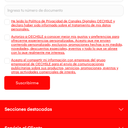
He leído la Política de Privacidad de Canales Digitales OECHSLE y
declaro haber sido informado sobre el tratamiento de mis datos
personales.
Autorizo a OECHSLE a conocer mejor mis gustos y preferencias para
ofrecerme experiencias personalizadas. Acepto que me envien
contenido personalizado, exclusivo, promociones hechas a mi medida,
novedades, descuentos especiales, eventos y todo lo que se alinee
con lo que realmente me interesa.
Acepto el compartir mi información con empresas del grupo
empresarial de OECHSLE para el envío de comunicaciones
publicitarias sobre sus productos, servicios, promociones, eventos y
otras actividades comerciales de interés.
Suscribirme
Secciones destacadas