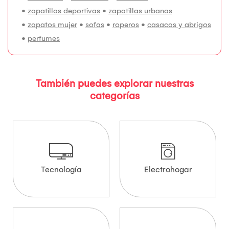
•
zapatillas deportivas
•
zapatillas urbanas
•
zapatos mujer
•
sofas
•
roperos
•
casacas y abrigos
•
perfumes
También puedes explorar nuestras
categorías
Tecnología
Electrohogar