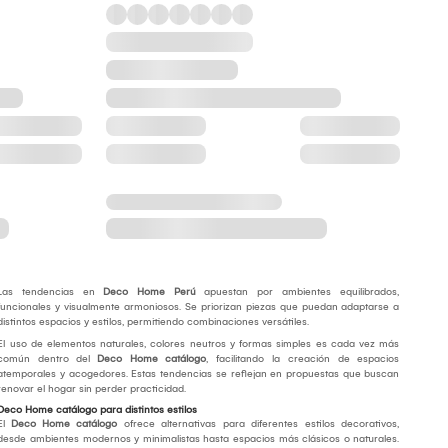
Las tendencias en
Deco Home Perú
apuestan por ambientes equilibrados,
funcionales y visualmente armoniosos. Se priorizan piezas que puedan adaptarse a
distintos espacios y estilos, permitiendo combinaciones versátiles.
El uso de elementos naturales, colores neutros y formas simples es cada vez más
común dentro del
Deco Home catálogo
, facilitando la creación de espacios
atemporales y acogedores. Estas tendencias se reflejan en propuestas que buscan
renovar el hogar sin perder practicidad.
Deco Home catálogo para distintos estilos
El
Deco Home catálogo
ofrece alternativas para diferentes estilos decorativos,
desde ambientes modernos y minimalistas hasta espacios más clásicos o naturales.