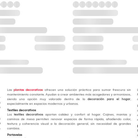
Las
plantas decorativas
ofrecen una solución práctica para sumar frescura sin
mantenimiento constante. Ayudan a crear ambientes más acogedores y armoniosos,
r
siendo una opción muy valorada dentro de la
decoración para el hogar
,
s
especialmente en espacios modernos y urbanos.
n
Textiles decorativos
Los
textiles decorativos
aportan calidez y confort al hogar. Cojines, mantas y
s
caminos de mesa permiten renovar espacios de forma rápida, añadiendo color,
a
textura y coherencia visual a la decoración general, sin necesidad de grandes
,
cambios.
Portavelas