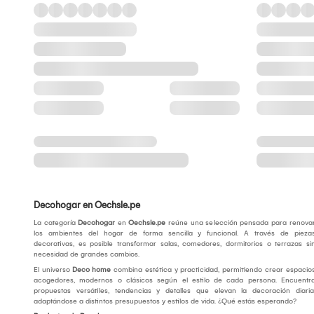
Decohogar en Oechsle.pe
La categoría
Decohogar
en
Oechsle.pe
reúne una selección pensada para renova
los ambientes del hogar de forma sencilla y funcional. A través de pieza
decorativas, es posible transformar salas, comedores, dormitorios o terrazas si
necesidad de grandes cambios.
El universo
Deco home
combina estética y practicidad, permitiendo crear espacio
acogedores, modernos o clásicos según el estilo de cada persona. Encuentr
propuestas versátiles, tendencias y detalles que elevan la decoración diaria
adaptándose a distintos presupuestos y estilos de vida. ¿Qué estás esperando?