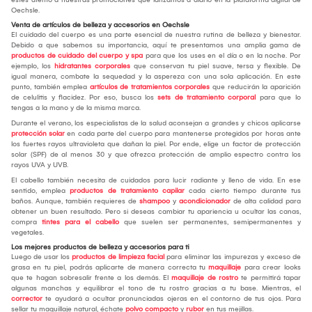
Oechsle.
Venta de artículos de belleza y accesorios en Oechsle
El cuidado del cuerpo es una parte esencial de nuestra rutina de belleza y bienestar.
Debido a que sabemos su importancia, aquí te presentamos una amplia gama de
productos de cuidado del cuerpo y spa
para que los uses en el día o en la noche. Por
ejemplo, los
hidratantes corporales
que conservan tu piel suave, tersa y flexible. De
igual manera, combate la sequedad y la aspereza con una sola aplicación. En este
punto, también emplea
artículos de tratamientos corporales
que reducirán la aparición
de celulitis y flacidez. Por eso, busca los
sets de tratamiento corporal
para que lo
tengas a la mano y de la misma marca.
Durante el verano, los especialistas de la salud aconsejan a grandes y chicos aplicarse
protección solar
en cada parte del cuerpo para mantenerse protegidos por horas ante
los fuertes rayos ultravioleta que dañan la piel. Por ende, elige un factor de protección
solar (SPF) de al menos 30 y que ofrezca protección de amplio espectro contra los
rayos UVA y UVB.
El cabello también necesita de cuidados para lucir radiante y lleno de vida. En ese
sentido, emplea
productos de tratamiento capilar
cada cierto tiempo durante tus
baños. Aunque, también requieres de
shampoo
y
acondicionador
de alta calidad para
obtener un buen resultado. Pero si deseas cambiar tu apariencia u ocultar las canas,
compra
tintes para el cabello
que suelen ser permanentes, semipermanentes y
vegetales.
Los mejores productos de belleza y accesorios para ti
Luego de usar los
productos de limpieza facial
para eliminar las impurezas y exceso de
grasa en tu piel, podrás aplicarte de manera correcta tu
maquillaje
para crear looks
que te hagan sobresalir frente a los demás. El
maquillaje de rostro
te permitirá tapar
algunas manchas y equilibrar el tono de tu rostro gracias a tu base. Mientras, el
corrector
te ayudará a ocultar pronunciadas ojeras en el contorno de tus ojos. Para
sellar tu maquillaje natural, échate
polvo compacto
y
rubor
en tus mejillas.