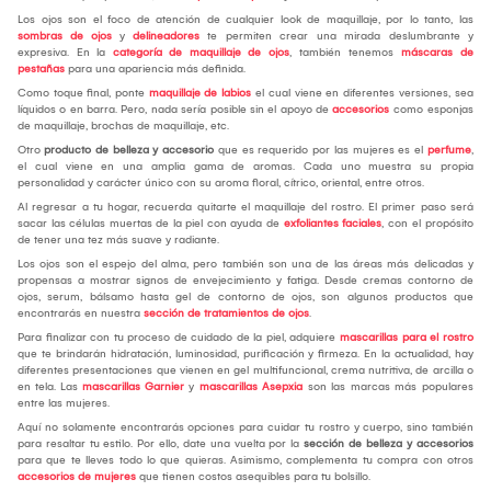
Los ojos son el foco de atención de cualquier look de maquillaje, por lo tanto, las
sombras de ojos
y
delineadores
te permiten crear una mirada deslumbrante y
expresiva. En la
categoría de maquillaje de ojos
, también tenemos
máscaras de
pestañas
para una apariencia más definida.
Como toque final, ponte
maquillaje de labios
el cual viene en diferentes versiones, sea
líquidos o en barra. Pero, nada sería posible sin el apoyo de
accesorios
como esponjas
de maquillaje, brochas de maquillaje, etc.
Otro
producto de belleza y accesorio
que es requerido por las mujeres es el
perfume
,
el cual viene en una amplia gama de aromas. Cada uno muestra su propia
personalidad y carácter único con su aroma floral, cítrico, oriental, entre otros.
Al regresar a tu hogar, recuerda quitarte el maquillaje del rostro. El primer paso será
sacar las células muertas de la piel con ayuda de
exfoliantes faciales
, con el propósito
de tener una tez más suave y radiante.
Los ojos son el espejo del alma, pero también son una de las áreas más delicadas y
propensas a mostrar signos de envejecimiento y fatiga. Desde cremas contorno de
ojos, serum, bálsamo hasta gel de contorno de ojos, son algunos productos que
encontrarás en nuestra
sección de tratamientos de ojos
.
Para finalizar con tu proceso de cuidado de la piel, adquiere
mascarillas para el rostro
que te brindarán hidratación, luminosidad, purificación y firmeza. En la actualidad, hay
diferentes presentaciones que vienen en gel multifuncional, crema nutritiva, de arcilla o
en tela. Las
mascarillas Garnier
y
mascarillas Asepxia
son las marcas más populares
entre las mujeres.
Aquí no solamente encontrarás opciones para cuidar tu rostro y cuerpo, sino también
para resaltar tu estilo. Por ello, date una vuelta por la
sección de belleza y accesorios
para que te lleves todo lo que quieras. Asimismo, complementa tu compra con otros
accesorios de mujeres
que tienen costos asequibles para tu bolsillo.