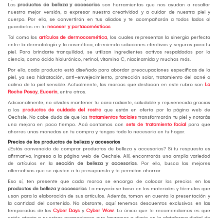
Los
productos de belleza y accesorios
son herramientas que nos ayudan a resaltar
nuestra mejor versión, a expresar nuestra creatividad y a cuidar de nuestra piel y
cuerpo. Por ello, se convertirán en tus aliados y te acompañarán a todos lados al
guardarlos en tu
neceser y portacomésticos
.
Tal como los
artículos de dermocosmética
, los cuales representan la sinergia perfecta
entre la dermatología y la cosmética, ofreciendo soluciones efectivas y seguras para tu
piel. Para brindarte tranquilidad, se utilizan ingredientes activos respaldados por la
ciencia, como ácido hialurónico, retinol, vitamina C, niacinamida y muchos más.
Por ello, cada producto está diseñado para abordar preocupaciones específicas de la
piel, ya sea hidratación, anti-envejecimiento, protección solar, tratamiento del acné o
calma de la piel sensible. Actualmente, las marcas que destacan en este rubro son
La
Roche Posay
,
Eucerin
, entre otros.
Adicionalmente, no olvides mantener tu cara radiante, saludable y rejuvenecida gracias
a los
productos de cuidado del rostro
que están en oferta por la página web de
Oechsle. No cabe duda de que los
tratamientos faciales
transformarán tu piel y notarás
una mejora en poco tiempo. Acá contamos con
sets de tratamiento facial
para que
ahorres unas monedas en tu compra y tengas todo lo necesario en tu hogar.
Precios de los productos de belleza y accesorios
¿Estás convencido de comprar productos de belleza y accesorios? Si tu respuesta es
afirmativa, ingresa a la página web de Oechsle. Allí, encontrarás una amplia variedad
de artículos en la
sección de belleza y accesorios
. Por ello, busca las mejores
alternativas que se ajusten a tu presupuesto y te permitan ahorrar.
Eso sí, ten presente que cada marca se encarga de colocar los precios en los
productos de belleza y accesorios
. La mayoría se basa en los materiales y fórmulas que
usan para la elaboración de sus artículos. Además, toman en cuenta la presentación y
la cantidad del contenido. No obstante, aquí tenemos descuentos exclusivos en las
temporadas de los
Cyber Days
y
Cyber Wow
. Lo único que te recomendamos es que
estés atento a nuestras promociones que lanzamos a diario en la plataforma digital de