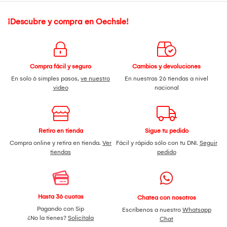
¡Descubre y compra en Oechsle!
Compra fácil y seguro
Cambios y devoluciones
En solo 6 simples pasos,
ve nuestro
En nuestras 26 tiendas a nivel
video
nacional
Retiro en tienda
Sigue tu pedido
Compra online y retira en tienda.
Ver
Fácil y rápido sólo con tu DNI.
Seguir
tiendas
pedido
Hasta 36 cuotas
Chatea con nosotros
Pagando con Sip
Escríbenos a nuestro
Whatsapp
¿No la tienes?
Solicítala
Chat