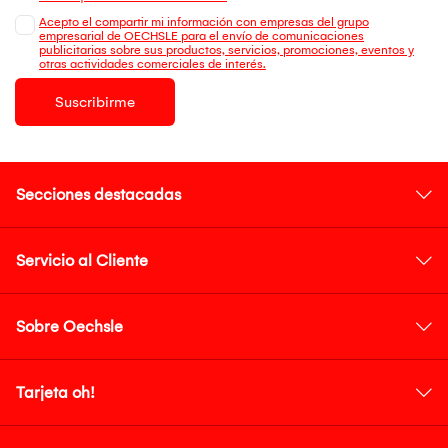
Acepto el compartir mi información con empresas del grupo
empresarial de OECHSLE para el envío de comunicaciones
publicitarias sobre sus productos, servicios, promociones, eventos y
otras actividades comerciales de interés.
Suscribirme
Secciones destacadas
Servicio al Cliente
Sobre Oechsle
Tarjeta oh!