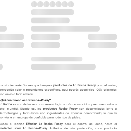
constantemente. Ya sea que busques
productos de La Roche Posay
para el rostro,
protección solar o tratamientos específicos, aquí podrás adquirirlos 100% originales
con envío a todo el Perú.
¿Qué tan buena es La Roche-Posay?
La Roche
es una de las marcas dermatológicas más reconocidas y recomendadas a
nivel mundial. Siendo así, los
productos Roche Posay
son desarrollados junto a
dermatólogos y formulados con ingredientes de eficacia comprobada, lo que la
convierte en una opción confiable para todo tipo de pieles.
Desde el icónico
Effaclar La Roche-Posay
para el control del acné, hasta el
protector solar La Roche-Posay
Anthelios de alta protección, cada producto