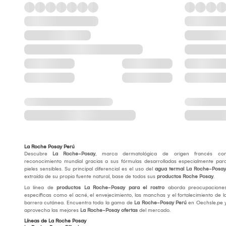
La Roche Posay Perú
Descubre
La Roche-Posay
, marca dermatológica de origen francés co
reconocimiento mundial gracias a sus fórmulas desarrolladas especialmente par
pieles sensibles. Su principal diferencial es el uso del
agua termal La Roche-Posay
extraída de su propia fuente natural, base de todos sus
productos Roche Posay
.
La línea de
productos La Roche-Posay para el rostro
aborda preocupacione
específicas como el acné, el envejecimiento, las manchas y el fortalecimiento de l
barrera cutánea. Encuentra toda la gama de
La Roche-Posay Perú
en Oechsle.pe 
aprovecha las mejores
La Roche-Posay ofertas
del mercado.
Líneas de La Roche Posay