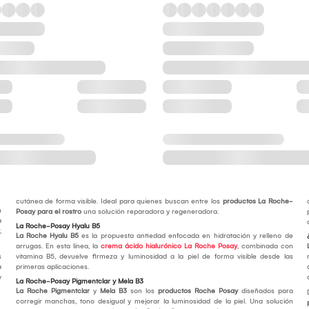
cutánea de forma visible. Ideal para quienes buscan entre los
productos La Roche-
n
Posay para el rostro
una solución reparadora y regeneradora.
a
La Roche-Posay Hyalu B5
,
La Roche Hyalu B5
es la propuesta antiedad enfocada en hidratación y relleno de
arrugas. En esta línea, la
crema ácido hialurónico La Roche Posay
, combinada con
s
vitamina B5, devuelve firmeza y luminosidad a la piel de forma visible desde las
a
primeras aplicaciones.
y
La Roche-Posay Pigmentclar y Mela B3
La Roche Pigmentclar
y
Mela B3
son los
productos Roche Posay
diseñados para
corregir manchas, tono desigual y mejorar la luminosidad de la piel. Una solución