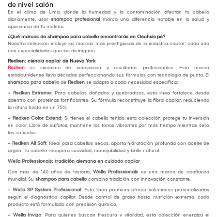
de nivel salón
En el clima de Lima, donde la humedad y la contaminación afectan tu cabello
diariamente, usar
shampoo profesional
marca una diferencia notable en la salud y
apariencia de tu melena.
¿Qué marcas de shampoo para cabello encontrarás en Oechsle.pe?
Nuestra selección incluye las marcas más prestigiosas de la industria capilar, cada una
con especialidades que las distinguen.
Redken: ciencia capilar de Nueva York
Redken
es sinónimo de innovación y resultados profesionales. Esta marca
estadounidense lleva décadas perfeccionando sus fórmulas con tecnología de punta. El
shampoo para cabello
de
Redken
se adapta a cada necesidad específica:
- Redken Extreme
: Para cabellos dañados y quebradizos, esta línea fortalece desde
adentro con proteínas fortificantes. Su fórmula reconstituye la fibra capilar, reduciendo
la rotura hasta en un 75%.
- Redken Color Extend
: Si tienes el cabello teñido, esta colección protege tu inversión
en color. Libre de sulfatos, mantiene los tonos vibrantes por más tiempo mientras sella
las cutículas.
- Redken All Soft
: Ideal para cabellos secos, aporta hidratación profunda con aceite de
argán. Tu cabello recupera suavidad, manejabilidad y brillo natural.
Wella Professionals: tradición alemana en cuidado capilar
Con más de 140 años de historia,
Wella Professionals
es una marca de confianza
mundial. Su
shampoo para cabello
combina tradición con innovación constante.
- Wella SP System Professional
: Esta línea premium ofrece soluciones personalizadas
según el diagnóstico capilar. Desde control de grasa hasta nutrición extrema, cada
producto está formulado con precisión química.
- Wella Invigo
: Para quienes buscan frescura y vitalidad, esta colección energiza el