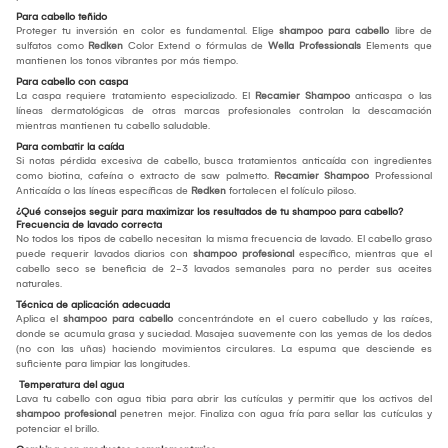
Para cabello teñido
Proteger tu inversión en color es fundamental. Elige
shampoo para cabello
libre de
sulfatos como
Redken
Color Extend o fórmulas de
Wella Professionals
Elements que
mantienen los tonos vibrantes por más tiempo.
Para cabello con caspa
La caspa requiere tratamiento especializado. El
Recamier Shampoo
anticaspa o las
líneas dermatológicas de otras marcas profesionales controlan la descamación
mientras mantienen tu cabello saludable.
Para combatir la caída
Si notas pérdida excesiva de cabello, busca tratamientos anticaída con ingredientes
como biotina, cafeína o extracto de saw palmetto.
Recamier Shampoo
Professional
Anticaída o las líneas específicas de
Redken
fortalecen el folículo piloso.
¿Qué consejos seguir para maximizar los resultados de tu shampoo para cabello?
Frecuencia de lavado correcta
No todos los tipos de cabello necesitan la misma frecuencia de lavado. El cabello graso
puede requerir lavados diarios con
shampoo profesional
específico, mientras que el
cabello seco se beneficia de 2-3 lavados semanales para no perder sus aceites
naturales.
Técnica de aplicación adecuada
Aplica el
shampoo para cabello
concentrándote en el cuero cabelludo y las raíces,
donde se acumula grasa y suciedad. Masajea suavemente con las yemas de los dedos
(no con las uñas) haciendo movimientos circulares. La espuma que desciende es
suficiente para limpiar las longitudes.
Temperatura del agua
Lava tu cabello con agua tibia para abrir las cutículas y permitir que los activos del
shampoo profesional
penetren mejor. Finaliza con agua fría para sellar las cutículas y
potenciar el brillo.