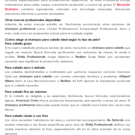
fórmulas especializadas para problemáticas específicas. Su línea Profesional incluye
tratamientos para caída, caspa, crecimiento acelerado y control de grasa. El
Recamier
Shampoo
combina ingredientes naturales con tecnología avanzada, ofreciendo
soluciones efectivas a precios accesibles.
Otras marcas profesionales disponibles
Además de estas marcas estrella, en Oechsle.pe encontrarás otras opciones de
shampoo profesional
como L'Oréal Professionnel, Schwarzkopf Professional, Joico y
más, cada una con propuestas únicas para el cuidado capilar.
¿Cómo elegir el shampoo para cabello ideal según tu tipo de pelo?
Para cabello graso
Si tu cuero cabelludo produce exceso de sebo, necesitas un
shampoo para cabello
que
regule sin resecar. Busca fórmulas purificantes con extractos de menta, té verde o
arcillas.
Wella Professionals
Invigo Balance o
Redken
Scalp Relief son excelentes
opciones que equilibran la producción sebácea.
Para cabello seco o dañado
Los cabellos deshidratados o maltratados por químicos requieren nutrición intensiva.
Opta por
shampoo para cabello
con aceites naturales, keratina y proteínas.
Alfaparf
Milano
Semi di Lino Reconstruction o
Redken
All Soft aportan la hidratación profunda
que tu cabello necesita.
Para cabello fino sin volumen
Si tu cabello es delgado y se apelmaza fácilmente, busca fórmulas volumizadoras
ligeras.
American Crew
ofrece productos texturizantes que aportan cuerpo sin peso. El
shampoo profesional
adecuado puede hacer que tu cabello luzca hasta dos veces más
denso.
Para cabello rizado o con frizz
Los rizos necesitan hidratación sin peso y control del encrespamiento.
Be Naturals
con
aceites naturales o las líneas específicas para rizos de
Wella Professionals
definen tus
ondas mientras eliminan el frizz, especialmente útil en el clima húmedo de la costa
peruana.