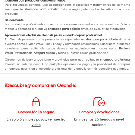
Combina con productos complementarios
Para resultados óptimos, usa acondicionador, mascarillas y tratamientos de la misma
línea que tu
shampoo para cabello
. Esta sinergia potencia los beneficios de cada
producto.
Sé constante
Los productos profesionales muestran sus mejores resultados con uso continuo. Dale al
menos 4 semanas a tu nuevo
shampoo para cabello
antes de evaluar su efectividad.
Aprovecha las ofertas de Oechsle.pe en cuidado capilar profesional
En Oechsle.pe encontrarás promociones especiales en
shampoo para cabello
durante
eventos como Cyber Wow, Black Friday y campañas estacionales. Suscríbete a nuestro
newsletter para recibir alertas de descuentos exclusivos en marcas como
Redken
,
Wella Professionals
,
Alfaparf Milano
y todas nuestras líneas profesionales.
Ofrecemos delivery a todo Lima y provincias para que recibas tu
shampoo profesional
favorito sin salir de casa. Con múltiples opciones de pago y la posibilidad de comprar
en cuotas, invertir en el cuidado profesional de tu cabello es más accesible que nunca.
¡Descubre y compra en Oechsle!
Compra fácil y seguro
Cambios y devoluciones
En solo 6 simples pasos,
ve nuestro
En nuestras 26 tiendas a nivel
video
nacional