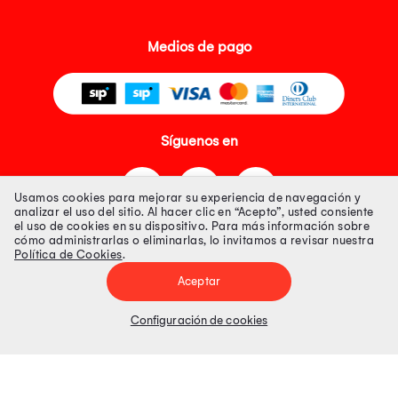
Medios de pago
Síguenos en
Usamos cookies para mejorar su experiencia de navegación y
analizar el uso del sitio. Al hacer clic en “Acepto”, usted consiente
el uso de cookies en su dispositivo. Para más información sobre
cómo administrarlas o eliminarlas, lo invitamos a revisar nuestra
Política de Cookies
.
Tienda 100% Segura
Aceptar
Tiendas Peruanas S.A. R.U.C. Nº 20493020618. Todos los derechos
reservados. Av. Aviación 2405 Piso 3, San Borja
Configuración de cookies
Precios disponibles solo en www.oechsle.pe. Precios online publicados
pueden incluir descuento adicional. Precios sujetos a variaciones sin
previo aviso. Productos sujetos a disponibilidad de stock
El Oficial de Protección de Datos Personales de Tiendas Peruanas S.A.
identificada con RUC No. 20493020618 es el señor Juan Diego Gavelan
Zegarra identificado con D.N.I. N° 45218133, cuyo correo corporativo de