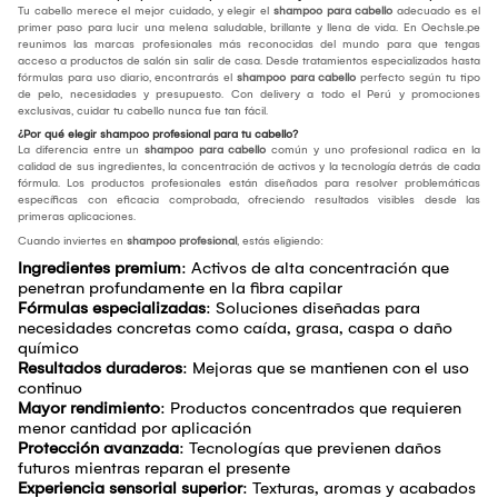
Tu cabello merece el mejor cuidado, y elegir el
shampoo para cabello
adecuado es el
primer paso para lucir una melena saludable, brillante y llena de vida. En Oechsle.pe
reunimos las marcas profesionales más reconocidas del mundo para que tengas
acceso a productos de salón sin salir de casa. Desde tratamientos especializados hasta
fórmulas para uso diario, encontrarás el
shampoo para cabello
perfecto según tu tipo
de pelo, necesidades y presupuesto. Con delivery a todo el Perú y promociones
exclusivas, cuidar tu cabello nunca fue tan fácil.
¿Por qué elegir shampoo profesional para tu cabello?
La diferencia entre un
shampoo para cabello
común y uno profesional radica en la
calidad de sus ingredientes, la concentración de activos y la tecnología detrás de cada
fórmula. Los productos profesionales están diseñados para resolver problemáticas
específicas con eficacia comprobada, ofreciendo resultados visibles desde las
primeras aplicaciones.
Cuando inviertes en
shampoo profesional
, estás eligiendo:
Ingredientes premium
: Activos de alta concentración que
penetran profundamente en la fibra capilar
Fórmulas especializadas
: Soluciones diseñadas para
necesidades concretas como caída, grasa, caspa o daño
químico
Resultados duraderos
: Mejoras que se mantienen con el uso
continuo
Mayor rendimiento
: Productos concentrados que requieren
menor cantidad por aplicación
Protección avanzada
: Tecnologías que previenen daños
futuros mientras reparan el presente
Experiencia sensorial superior
: Texturas, aromas y acabados