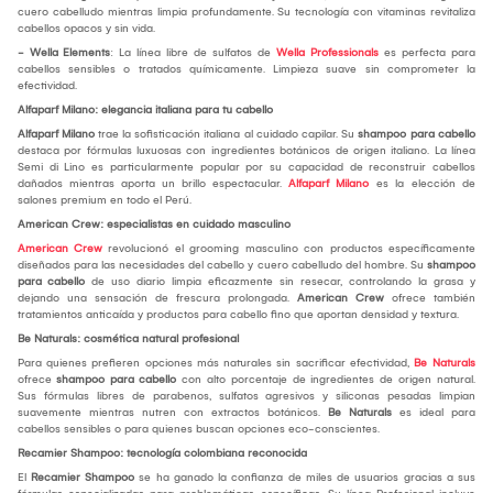
cuero cabelludo mientras limpia profundamente. Su tecnología con vitaminas revitaliza
cabellos opacos y sin vida.
- Wella Elements
: La línea libre de sulfatos de
Wella Professionals
es perfecta para
cabellos sensibles o tratados químicamente. Limpieza suave sin comprometer la
efectividad.
Alfaparf Milano: elegancia italiana para tu cabello
Alfaparf Milano
trae la sofisticación italiana al cuidado capilar. Su
shampoo para cabello
destaca por fórmulas luxuosas con ingredientes botánicos de origen italiano. La línea
Semi di Lino es particularmente popular por su capacidad de reconstruir cabellos
dañados mientras aporta un brillo espectacular.
Alfaparf Milano
es la elección de
salones premium en todo el Perú.
American Crew: especialistas en cuidado masculino
American Crew
revolucionó el grooming masculino con productos específicamente
diseñados para las necesidades del cabello y cuero cabelludo del hombre. Su
shampoo
para cabello
de uso diario limpia eficazmente sin resecar, controlando la grasa y
dejando una sensación de frescura prolongada.
American Crew
ofrece también
tratamientos anticaída y productos para cabello fino que aportan densidad y textura.
Be Naturals: cosmética natural profesional
Para quienes prefieren opciones más naturales sin sacrificar efectividad,
Be Naturals
ofrece
shampoo para cabello
con alto porcentaje de ingredientes de origen natural.
Sus fórmulas libres de parabenos, sulfatos agresivos y siliconas pesadas limpian
suavemente mientras nutren con extractos botánicos.
Be Naturals
es ideal para
cabellos sensibles o para quienes buscan opciones eco-conscientes.
Recamier Shampoo: tecnología colombiana reconocida
El
Recamier Shampoo
se ha ganado la confianza de miles de usuarios gracias a sus