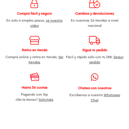
Compra fácil y seguro
Cambios y devoluciones
En solo 6 simples pasos,
ve nuestro
En nuestras 26 tiendas a nivel
video
nacional
Retiro en tienda
Sigue tu pedido
Compra online y retira en tienda.
Ver
Fácil y rápido sólo con tu DNI.
Seguir
tiendas
pedido
Hasta 36 cuotas
Chatea con nosotros
Pagando con Sip
Escríbenos a nuestro
Whatsapp
¿No la tienes?
Solicítala
Chat