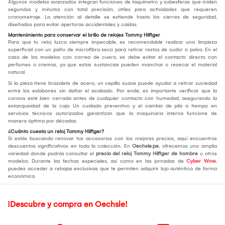
Algunos modelos avanzados integran funciones de taquímetro y subesferas que miden
segundos y minutos con total precisión, útiles para actividades que requieren
cronometraje. La atención al detalle se extiende hasta los cierres de seguridad,
diseñados para evitar aperturas accidentales y caídas.
Mantenimiento para conservar el brillo de relojes Tommy Hilfiger
Para que tu reloj luzca siempre impecable, es recomendable realizar una limpieza
superficial con un paño de microfibra seco para retirar restos de sudor o polvo. En el
caso de los modelos con correa de cuero, se debe evitar el contacto directo con
perfumes o cremas, ya que estas sustancias pueden manchar o resecar el material
natural.
Si la pieza tiene brazalete de acero, un cepillo suave puede ayudar a retirar suciedad
entre los eslabones sin dañar el acabado. Por ende, es importante verificar que la
corona esté bien cerrada antes de cualquier contacto con humedad, asegurando la
estanqueidad de la caja. Un cuidado preventivo y el cambio de pila a tiempo en
servicios técnicos autorizados garantizan que la maquinaria interna funcione de
manera óptima por décadas.
¿Cuánto cuesta un reloj Tommy Hilfiger?
Si estás buscando renovar tus accesorios con los mejores precios, aquí encuentras
descuentos significativos en toda la colección. En
Oechsle.pe
, ofrecemos una amplia
variedad donde podrás consultar el
precio del
reloj Tommy Hilfiger de hombre
u otros
modelos. Durante las fechas especiales, así como en las jornadas de
Cyber Wow
,
puedes acceder a rebajas exclusivas que te permiten adquirir lujo auténtico de forma
económica.
¡Descubre y compra en Oechsle!