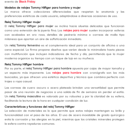
evento de
Black Friday
.
Modelos de relojes Tommy Hilfiger para hombre y mujer
La marca ofrece colecciones diferenciadas que respetan la anatomía y las
preferencias estéticas de cada usuario, adaptándose a diversas ocasiones de uso.
Reloj Tommy Hilfiger mujer
El
reloj Tommy Hilfiger para mujer
se inclina hacia siluetas delicadas que funcionan
como una extensión de la joyería fina. Los
relojes para mujer
suelen incorporar esferas
con acabados en oro rosa, detalles de pedrería mínima o correas de malla tipo
milanesa que aportan un aire de sofisticación inmediato.
Un
reloj Tommy
femenino
es el complemento ideal para un conjunto de oficina o una
cena especial. La firma propone diseños que varían desde lo minimalista hasta piezas
con multifunción que incluyen indicadores de fecha y día, permitiendo que la mujer
moderna organice su tiempo con un toque de lujo en su muñeca.
Reloj Tommy Hilfiger hombre
Por su parte, el
reloj Tommy Hilfiger para hombre
apuesta por cajas de mayor tamaño y
un aspecto más imponente. Los
relojes para hombre
con cronógrafo son los más
buscados, ya que ofrecen una estética deportiva y técnica que combina perfecto con
trajes o ropa casual.
Las correas de cuero oscuro o acero plateado brindan una versatilidad que permite
pasar de una reunión de negocios a una salida de fin de semana sin perder el estilo.
Un
reloj Tommy
masculino
es valorado por su robustez y por la claridad de su esfera,
facilitando la lectura de la hora en cualquier condición de luz.
Características y funciones del reloj Tommy Hilfiger
La selección de materiales es lo que permite que estos relojes mantengan su brillo y
funcionalidad con el paso de los años. El uso de acero inoxidable de grado quirúrgico
evita la corrosión y las alergias en la piel, mientras que los cristales minerales protegen
la esfera contra rayaduras comunes.