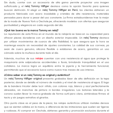
Sin duda, contar con un accesorio de alta gama permite proyectar una imagen
sofisticada y, el
reloj Tommy Hilfiger
destaca como la opción favorita para quienes
buscan distinción. Al elegir un
reloj Tommy Hilfiger en Perú
, los clientes obtienen un
producto fabricado con acero inoxidable y cristales de alta resistencia, materiales
pensados para durar a pesar del uso constante. La firma estadounidense trae lo mejor
de la moda de Nueva York a Oechsle.pe, ofreciendo modelos con ofertas que aseguran
puntualidad y elegancia en cada segundo del día.
¿Qué tan buena es la marca Tommy en reloj?
La reputación de esta firma en el mundo de la relojería se basa en su capacidad para
ofrecer piezas duraderas con un diseño exterior impecable. Un
reloj Tommy
destaca
por utilizar movimientos de cuarzo de alta fiabilidad, lo que asegura que la hora se
mantenga exacta sin necesidad de ajustes constantes. La calidad de sus correas, ya
sean de cuero genuino, silicona flexible o eslabones de acero, garantiza un uso
cómodo sobre la muñeca durante todo el día.
Además, muchos de sus
relojes
cuentan con una resistencia al agua que protege la
maquinaria ante salpicaduras accidentales o lluvia, brindando tranquilidad en el uso
cotidiano. La marca logra un equilibrio entre la joyería y la herramienta funcional,
permitiendo que el accesorio luzca como nuevo tras meses de uso intenso.
¿Cómo saber si un reloj Tommy es original y auténtico?
Un
reloj Tommy Hilfiger
original
presenta grabados láser de alta definición en la tapa
posterior, donde se detalla el número de modelo y el nivel de resistencia al agua. El logo
de la bandera tricolor debe lucir nítido, con colores rojo, blanco y azul perfectamente
alineados, sin manchas de pintura ni bordes irregulares. Los botones laterales y la
corona suelen llevar la marca grabada de forma sutil pero clara, sintiéndose firmes al
tacto y sin juegos extraños al girarlos.
Otro punto clave es el peso de la pieza; los relojes auténticos utilizan metales densos
que se sienten sólidos en la mano, a diferencia de las imitaciones que suelen ser ligeras
y ruidosas. Al comprar en Oechsle, obtienes garantía y promoción exclusiva durante el