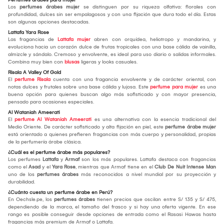
Los
perfumes árabes mujer
se distinguen por su riqueza olfativa: florales con
profundidad, dulces sin ser empalagosos y con una fijación que dura todo el día. Estas
son algunas opciones destacadas.
Lattafa Yara Rose
Las fragancias de
Lattafa mujer
abren con orquídea, heliotropo y mandarina, y
evoluciona hacia un corazón dulce de frutas tropicales con una base cálida de vainilla,
almizcle y sándalo. Cremoso y envolvente, es ideal para uso diario o salidas informales.
Combina muy bien con
blusas
ligeras y looks casuales.
Risala A Valley Of Gold
El
perfume Risala
cuenta con una fragancia envolvente y de carácter oriental, con
notas dulces y frutales sobre una base cálida y lujosa. Este
perfume para mujer
es una
buena opción para quienes buscan algo más sofisticado y con mayor presencia,
pensado para ocasiones especiales.
Al Wataniah Ameerati
El
perfume Al Wataniah Ameerati
es una alternativa con la esencia tradicional del
Medio Oriente. De carácter sofisticado y alta fijación en piel, este
perfume árabe mujer
está orientado a quienes prefieren fragancias con más cuerpo y personalidad, propias
de la perfumería árabe clásica.
¿Cuál es el perfume árabe más populares?
Los perfumes
Lattafa
y
Armaf
son los más populares. Lattafa destaca con fragancias
como el
Asad
y el
Yara Rose
, mientras que Armaf tiene en el
Club De Nuit Intense Man
uno de los
perfumes árabes
más reconocidos a nivel mundial por su proyección y
durabilidad.
¿Cuánto cuesta un perfume árabe en Perú?
En Oechsle.pe, los
perfumes árabes
tienen precios que oscilan entre S/ 135 y S/ 475,
dependiendo de la marca, el tamaño del frasco y si hay una oferta vigente. En ese
rango es posible conseguir desde opciones de entrada como el Rasasi Hawas hasta
fragancias más premium de Armaf o Lattafa.