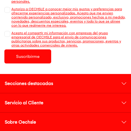
personales.
Autorizo a OECHSLE a conocer mejor mis gustos y preferencias para
ofrecerme experiencias personalizadas. Acepto que me envien
contenido personalizado, exclusivo, promociones hechas a mi medida,
novedades, descuentos especiales, eventos y todo lo que se alinee
con lo que realmente me interesa.
Acepto el compartir mi información con empresas del grupo
empresarial de OECHSLE para el envío de comunicaciones
publicitarias sobre sus productos, servicios, promociones, eventos y
otras actividades comerciales de interés.
Suscribirme
Secciones destacadas
Servicio al Cliente
Sobre Oechsle