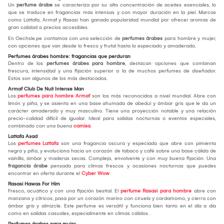
Un
perfume árabe
se caracteriza por su alta concentración de aceites esenciales, lo
que se traduce en fragancias más intensas y con mayor duración en la piel. Marcas
como Lattafa, Armaf y Rasasi han ganado popularidad mundial por ofrecer aromas de
gran calidad a precios accesibles.
En Oechsle.pe contamos con una selección de
perfumes árabes
para hombre y mujer,
con opciones que van desde lo fresco y frutal hasta lo especiado y amaderado.
Perfumes árabes hombre: fragancias que perduran
Dentro de los
perfumes árabes para hombre
, destacan opciones que combinan
frescura, intensidad y una fijación superior a la de muchos perfumes de diseñador.
Estos son algunos de los más destacados.
Armaf Club De Nuit Intense Man
Los
perfumes para hombre Armaf
son los más reconocidos a nivel mundial. Abre con
limón y piña, y se asienta en una base ahumada de abedul y ámbar gris que le da un
carácter amaderado y muy masculino. Tiene una proyección notable y una relación
precio-calidad difícil de igualar. Ideal para salidas nocturnas o eventos especiales,
combinado con una buena
camisa
.
Lattafa Asad
Los
perfumes Lattafa
son una fragancia oscura y especiada que abre con pimienta
negra y piña, y evoluciona hacia un corazón de tabaco y café sobre una base cálida de
vainilla, ámbar y maderas secas. Compleja, envolvente y con muy buena fijación. Una
fragancia árabe
pensada para climas frescos y ocasiones nocturnas que puedes
encontrar en oferta durante el
Cyber Wow
.
Rasasi Hawas For Him
Fresco, acuático y con una fijación bestial. El
perfume Rasasi para hombre
abre con
manzana y cítricos, pasa por un corazón marino con ciruela y cardamomo, y cierra con
ámbar gris y almizcle. Este perfume es versátil y funciona bien tanto en el día a día
como en salidas casuales, especialmente en climas cálidos.
Perfumes árabes para mujer