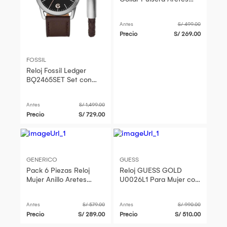
Anillo Mujer Genieka.
Antes
S/ 499.00
Precio
S/ 269.00
FOSSIL
Reloj Fossil Ledger
BQ2465SET Set con
Pulsera Correa de
Cuero Marrón
Antes
S/ 1,499.00
Precio
S/ 729.00
GENERICO
GUESS
Pack 6 Piezas Reloj
Reloj GUESS GOLD
Mujer Anillo Aretes
U0026L1 Para Mujer con
Pulsera Collar San
Pulsera Metálico Tipo
Valentín Genieka
Brazalete
Antes
S/ 579.00
Antes
S/ 990.00
Precio
S/ 289.00
Precio
S/ 510.00