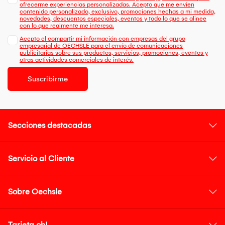
ofrecerme experiencias personalizadas. Acepto que me envien
contenido personalizado, exclusivo, promociones hechas a mi medida,
novedades, descuentos especiales, eventos y todo lo que se alinee
con lo que realmente me interesa.
Acepto el compartir mi información con empresas del grupo
empresarial de OECHSLE para el envío de comunicaciones
publicitarias sobre sus productos, servicios, promociones, eventos y
otras actividades comerciales de interés.
Suscribirme
Secciones destacadas
Servicio al Cliente
Sobre Oechsle
Tarjeta oh!