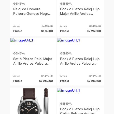
GENEVA
GENEVA
Reloj de Hombre
Pack 6 Piezas Reloj Lujo
Pulsera Geneva Negro
Mujer Anillo Aretes
Retro Regalo Navidad
Pulsera Collar Genieka.
Genieka
Antes
S/ 199.00
Antes
S/ 499.00
Precio
S/ 89.00
Precio
S/ 269.00
GENEVA
GENEVA
Set 6 Piezas Reloj Mujer
Pack 6 Piezas Reloj Lujo
Anillo Aretes Pulsera
Anillo Aretes Pulsera
Collar San Valentín
Collar Mujer Genieka.
Antes
S/ 499.00
Antes
S/ 499.00
Precio
S/ 269.00
Precio
S/ 269.00
GENEVA
Pack 6 Piezas Reloj Lujo
Collar Pulsera Aretes