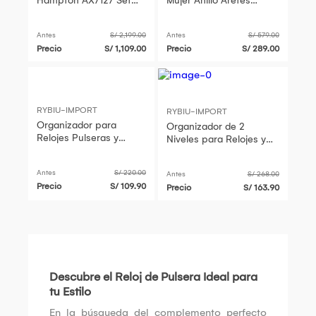
Hampton AX7127 Set
Mujer Anillo Aretes
con Pulsera Fecha
Pulsera Collar San
Acero Inoxidable
Valentín Genieka Pack
Antes
S/ 2,199.00
Antes
S/ 579.00
Gunmetal Dial Azul
Luxuries
Precio
S/ 1,109.00
Precio
S/ 289.00
RYBIU-IMPORT
RYBIU-IMPORT
Organizador para
Organizador de 2
Relojes Pulseras y
Niveles para Relojes y
Anillos en Color Negro
Pulseras Negro
Antes
S/ 220.00
Antes
S/ 268.00
Precio
S/ 109.90
Precio
S/ 163.90
Descubre el Reloj de Pulsera Ideal para
tu Estilo
En la búsqueda del complemento perfecto