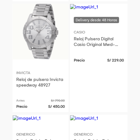
CASIO
Reloj Pulsera Digital
Casio Original Mwd-
110h-8bvdf Hombre
Precio
S/ 229.00
INVICTA
Reloj de pulsera Invicta
speedway 48927
Antes
S/ 790.00
Precio
S/ 450.00
GENERICO
GENERICO