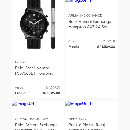
ARMANI-EXCHANGE
Reloj Armani Exchange
Hampton AX7124 Set
con Pulsera Fecha
Acero Inoxidable Dorado
Antes
S/ 2,599.00
Dial Negro
Precio
S/ 1,309.00
FOSSIL
Reloj Fossil Neutra
FS5786SET Hombre
Fecha Cronómetro
Acero Negro Set Con
Antes
S/ 1,999.00
Pulsera
Precio
S/ 1,019.00
ARMANI-EXCHANGE
GENERICO
Reloj Armani Exchange
Pack 6 Piezas Reloj