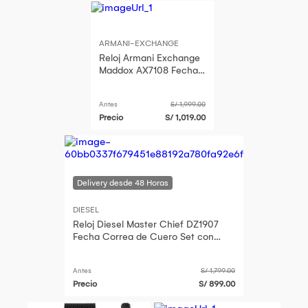
ARMANI-EXCHANGE
Reloj Armani Exchange
Maddox AX7108 Fecha
Acero Inoxidable
Dorado Set Con
Antes
S/ 1,999.00
Pulsera
Precio
S/ 1,019.00
DIESEL
Reloj Diesel Master Chief DZ1907
Fecha Correa de Cuero Set con
Pulsera Negro
Antes
S/ 1,799.00
Precio
S/ 899.00