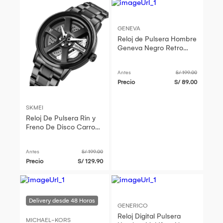
GENEVA
Reloj de Pulsera Hombre
Geneva Negro Retro
Regalo Navidad Genieka
Antes
S/ 199.00
Precio
S/ 89.00
SKMEI
Reloj De Pulsera Rin y
Freno De Disco Carro
Automovil Acero
Antes
S/ 199.00
Precio
S/ 129.90
GENERICO
Reloj Digital Pulsera
MICHAEL-KORS