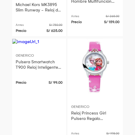
Hombre Multifunción
Michael Kors MK3895
Regalo Dia del Padre
Slim Runway - Reloj de
Genieka
pulsera Rojo
Antes
S/ 265.00
Precio
S/ 159.00
Antes
S/ 750.00
Precio
S/ 625.00
GENERICO
Pulsera Smartwatch
T900 Reloj Inteligente
Sport
Precio
S/ 99.00
GENERICO
Reloj Princess Girl
Pulsera Regalo
Cumpleaños Genieka
Antes
S/ 198.00