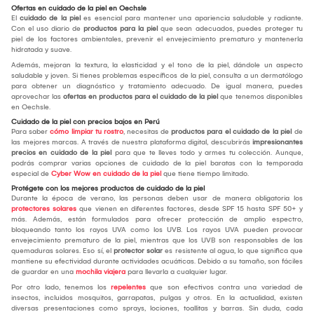
Ofertas en cuidado de la piel en Oechsle
El
cuidado de la piel
es esencial para mantener una apariencia saludable y radiante.
Con el uso diario de
productos para la piel
que sean adecuados, puedes proteger tu
piel de los factores ambientales, prevenir el envejecimiento prematuro y mantenerla
hidratada y suave.
Además, mejoran la textura, la elasticidad y el tono de la piel, dándole un aspecto
saludable y joven. Si tienes problemas específicos de la piel, consulta a un dermatólogo
para obtener un diagnóstico y tratamiento adecuado. De igual manera, puedes
aprovechar las
ofertas en productos para el cuidado de la piel
que tenemos disponibles
en Oechsle.
Cuidado de la piel con precios bajos en Perú
Para saber
cómo limpiar tu rostro
, necesitas de
productos para el cuidado de la piel
de
las mejores marcas. A través de nuestra plataforma digital, descubrirás
impresionantes
precios en cuidado de la piel
para que te lleves todo y armes tu colección. Aunque,
podrás comprar varias opciones de cuidado de la piel baratas con la temporada
especial de
Cyber Wow en cuidado de la piel
que tiene tiempo limitado.
Protégete con los mejores productos de cuidado de la piel
Durante la época de verano, las personas deben usar de manera obligatoria los
protectores solares
que vienen en diferentes factores, desde SPF 15 hasta SPF 50+ y
más. Además, están formulados para ofrecer protección de amplio espectro,
bloqueando tanto los rayos UVA como los UVB. Los rayos UVA pueden provocar
envejecimiento prematuro de la piel, mientras que los UVB son responsables de las
quemaduras solares. Eso sí, el
protector solar
es resistente al agua, lo que significa que
mantiene su efectividad durante actividades acuáticas. Debido a su tamaño, son fáciles
de guardar en una
mochila viajera
para llevarla a cualquier lugar.
Por otro lado, tenemos los
repelentes
que son efectivos contra una variedad de
insectos, incluidos mosquitos, garrapatas, pulgas y otros. En la actualidad, existen
diversas presentaciones como sprays, lociones, toallitas y barras. Sin duda, cada