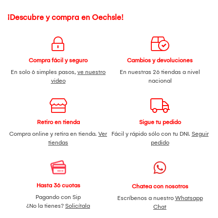
¡Descubre y compra en Oechsle!
Compra fácil y seguro
Cambios y devoluciones
En solo 6 simples pasos,
ve nuestro
En nuestras 26 tiendas a nivel
video
nacional
Retiro en tienda
Sigue tu pedido
Compra online y retira en tienda.
Ver
Fácil y rápido sólo con tu DNI.
Seguir
tiendas
pedido
Hasta 36 cuotas
Chatea con nosotros
Pagando con Sip
Escríbenos a nuestro
Whatsapp
¿No la tienes?
Solicítala
Chat