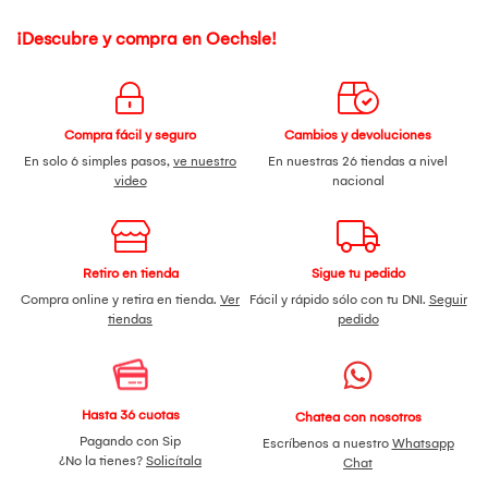
¡Descubre y compra en Oechsle!
Compra fácil y seguro
Cambios y devoluciones
En solo 6 simples pasos,
ve nuestro
En nuestras 26 tiendas a nivel
video
nacional
Retiro en tienda
Sigue tu pedido
Compra online y retira en tienda.
Ver
Fácil y rápido sólo con tu DNI.
Seguir
tiendas
pedido
Hasta 36 cuotas
Chatea con nosotros
Pagando con Sip
Escríbenos a nuestro
Whatsapp
¿No la tienes?
Solicítala
Chat