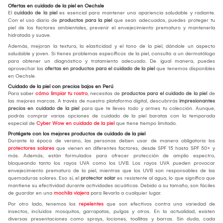
Ofertas en cuidado de la piel en Oechsle
El
cuidado de la piel
es esencial para mantener una apariencia saludable y radiante.
Con el uso diario de
productos para la piel
que sean adecuados, puedes proteger tu
piel de los factores ambientales, prevenir el envejecimiento prematuro y mantenerla
hidratada y suave.
Además, mejoran la textura, la elasticidad y el tono de la piel, dándole un aspecto
saludable y joven. Si tienes problemas específicos de la piel, consulta a un dermatólogo
para obtener un diagnóstico y tratamiento adecuado. De igual manera, puedes
aprovechar las
ofertas en productos para el cuidado de la piel
que tenemos disponibles
en Oechsle.
Cuidado de la piel con precios bajos en Perú
Para saber
cómo limpiar tu rostro
, necesitas de
productos para el cuidado de la piel
de
las mejores marcas. A través de nuestra plataforma digital, descubrirás
impresionantes
precios en cuidado de la piel
para que te lleves todo y armes tu colección. Aunque,
podrás comprar varias opciones de cuidado de la piel baratas con la temporada
especial de
Cyber Wow en cuidado de la piel
que tiene tiempo limitado.
Protégete con los mejores productos de cuidado de la piel
Durante la época de verano, las personas deben usar de manera obligatoria los
protectores solares
que vienen en diferentes factores, desde SPF 15 hasta SPF 50+ y
más. Además, están formulados para ofrecer protección de amplio espectro,
bloqueando tanto los rayos UVA como los UVB. Los rayos UVA pueden provocar
envejecimiento prematuro de la piel, mientras que los UVB son responsables de las
quemaduras solares. Eso sí, el
protector solar
es resistente al agua, lo que significa que
mantiene su efectividad durante actividades acuáticas. Debido a su tamaño, son fáciles
de guardar en una
mochila viajera
para llevarla a cualquier lugar.
Por otro lado, tenemos los
repelentes
que son efectivos contra una variedad de
insectos, incluidos mosquitos, garrapatas, pulgas y otros. En la actualidad, existen
diversas presentaciones como sprays, lociones, toallitas y barras. Sin duda, cada