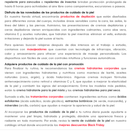
repelente para zancudos
o
repelentes de insectos
brindan protección prolongada de
hasta 8 horas para actividades al aire libre como campamentos, excursiones o paseos.
Disfruta de las novedades de los productos de cuidado de la piel
En nuestra tienda virtual, encontrarás
productos de depilación
que están diseñados
para diferentes zonas del cuerpo, incluidas áreas sensibles como la cara, las axilas, la
línea del bikini y las piernas. Asimismo, las presentaciones de cremas depilatorias y
ceras depiladoras vienen enriquecidas con ingredientes calmantes, como aloe vera,
vitamina E y aceites naturales, que hidratan la piel mientras eliminan el vello, evitando
irritaciones y dejando la piel suave al tacto.
Para quienes buscan relajarse después de días intensos en el trabajo o estudio,
contamos con
masajeadores
que cuentan con tecnología de infrarrojos, vibración,
calor y amasamiento para ofrecer una experiencia de masaje personalizada. Los
dispositivos son fáciles de usar, con controles intuitivos y funciones automáticas.
Adquiere productos de cuidado de la piel con promoción
Para finalizar tu rutina, te recomendamos las
cremas hidratantes corporales
que
vienen con ingredientes hidratantes y nutritivos como manteca de karité, aceites
naturales (coco, argán), y ácido hialurónico. Algunas cremas incluyen fórmulas
antienvejecimiento como retinol o vitaminas C y E, que ayudan a mejorar la elasticidad
de la piel y combatir los signos del envejecimiento. Entre los modelos más pedidos,
están la
crema hidratante para la piel mixta
y las
cremas hidratantes para piel seca
.
Sumado a ello, los
tratamientos corporales
contienen ingredientes activos como
ácidos
exfoliantes
(ácido salicílico, ácido glicólico),
extractos botánicos
(té verde, manzanilla), y
minerales
(arcilla, carbón) que ayudan a mejorar la apariencia y salud de la piel.
Al incorporar los
productos de cuidado de la piel
a tu rutina diaria puede ayudarte a
mantener una piel limpia, hidratada y protegida, dándote una apariencia fresca y
radiante en todo momento. Por ende, revisa la
venta de cuidado de la piel
en nuestro
catálogo virtual donde encontrarás los
mejores descuentos Black Friday
.