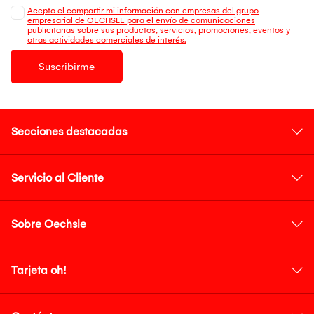
Acepto el compartir mi información con empresas del grupo
empresarial de OECHSLE para el envío de comunicaciones
publicitarias sobre sus productos, servicios, promociones, eventos y
otras actividades comerciales de interés.
Suscribirme
Secciones destacadas
Servicio al Cliente
Sobre Oechsle
Tarjeta oh!