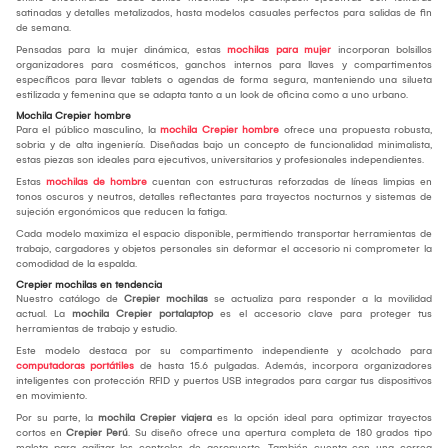
satinadas y detalles metalizados, hasta modelos casuales perfectos para salidas de fin
de semana.
Pensadas para la mujer dinámica, estas
mochilas para mujer
incorporan bolsillos
organizadores para cosméticos, ganchos internos para llaves y compartimentos
específicos para llevar tablets o agendas de forma segura, manteniendo una silueta
estilizada y femenina que se adapta tanto a un look de oficina como a uno urbano.
Mochila Crepier hombre
Para el público masculino, la
mochila Crepier hombre
ofrece una propuesta robusta,
sobria y de alta ingeniería. Diseñadas bajo un concepto de funcionalidad minimalista,
estas piezas son ideales para ejecutivos, universitarios y profesionales independientes.
Estas
mochilas de hombre
cuentan con estructuras reforzadas de líneas limpias en
tonos oscuros y neutros, detalles reflectantes para trayectos nocturnos y sistemas de
sujeción ergonómicos que reducen la fatiga.
Cada modelo maximiza el espacio disponible, permitiendo transportar herramientas de
trabajo, cargadores y objetos personales sin deformar el accesorio ni comprometer la
comodidad de la espalda.
Crepier mochilas en tendencia
Nuestro catálogo de
Crepier mochilas
se actualiza para responder a la movilidad
actual. La
mochila Crepier portalaptop
es el accesorio clave para proteger tus
herramientas de trabajo y estudio.
Este modelo destaca por su compartimento independiente y acolchado para
computadoras portátiles
de hasta 15.6 pulgadas. Además, incorpora organizadores
inteligentes con protección RFID y puertos USB integrados para cargar tus dispositivos
en movimiento.
Por su parte, la
mochila Crepier viajera
es la opción ideal para optimizar trayectos
cortos en
Crepier Perú
. Su diseño ofrece una apertura completa de 180 grados tipo
maleta para agilizar los controles de aeropuerto. También cuenta con una correa