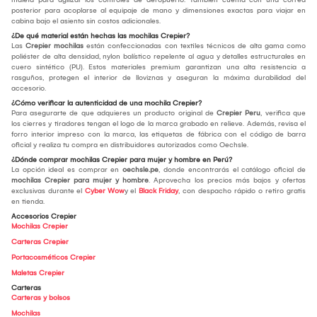
posterior para acoplarse al equipaje de mano y dimensiones exactas para viajar en
cabina bajo el asiento sin costos adicionales.
¿De qué material están hechas las mochilas Crepier?
Las
Crepier mochilas
están confeccionadas con textiles técnicos de alta gama como
poliéster de alta densidad, nylon balístico repelente al agua y detalles estructurales en
cuero sintético (PU). Estos materiales premium garantizan una alta resistencia a
rasguños, protegen el interior de lloviznas y aseguran la máxima durabilidad del
accesorio.
¿Cómo verificar la autenticidad de una mochila Crepier?
Para asegurarte de que adquieres un producto original de
Crepier Peru
, verifica que
los cierres y tiradores tengan el logo de la marca grabado en relieve. Además, revisa el
forro interior impreso con la marca, las etiquetas de fábrica con el código de barra
oficial y realiza tu compra en distribuidores autorizados como Oechsle.
¿Dónde comprar mochilas Crepier para mujer y hombre en Perú?
La opción ideal es comprar en
oechsle.pe
, donde encontrarás el catálogo oficial de
mochilas Crepier para mujer y hombre
. Aprovecha los precios más bajos y ofertas
exclusivas durante el
Cyber Wow
y el
Black Friday
, con despacho rápido o retiro gratis
en tienda.
Accesorios Crepier
Mochilas Crepier
Carteras Crepier
Portacosméticos Crepier
Maletas Crepier
Carteras
Carteras y bolsos
Mochilas