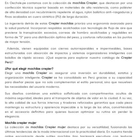
En Oechsle.pe contamos con la colección de
mochilas Crepier
, que destacan por una
confección técnica superior basada en materiales de alta resistencia, como poliéster
de alta densidad con recubrimiento repelente al agua, nylon balístico anti-rasgaduras y
finos acabados en cuero sintético (PU) de larga duración.
La ingeniería detrás de estas
Crepier mochilas
prioriza una ergonomía avanzada para
la salud postural. Incorporan respaldos acolchados con tecnología de flujo de aire que
previene la transpiración excesiva, correas de hombro acolchadas y regulables en
forma de "S" para una distribución óptima del peso, y costuras reforzadas en los puntos
de mayor tensión.
Además, vienen equipadas con cierres autorreparables e impermeables, bases
estructuradas con absorción de impactos y sistemas organizadores inteligentes con
bolsillos de rápido acceso. ¿Qué esperas para explorar nuestro catálogo de
Crepier
Perú
?
¿Por qué elegir mochilas crepier?
Elegir una
mochila Crepier
es asegurar una inversión en durabilidad, estatus y
organización inteligente.
Crepier
se ha consolidado en Perú gracias a su capacidad
para diseñar piezas que no solo complementan el estilo personal, sino que resuelven
las necesidades del usuario moderno.
Sus diseños combinan una estética sofisticada con compartimentos ocultos de
máxima seguridad, ideales para el transporte de objetos de valor en la ciudad. A su vez,
la alta calidad de sus forros internos y tiradores reforzados garantiza que cada pieza
mantenga su estructura y apariencia impecable a lo largo de los años, convirtiéndola
en el accesorio definitivo para quienes buscan optimizar su rutina sin perder la
elegancia.
Mochila crepier mujer
La colección de
mochilas Crepier mujer
destaca por su versatilidad, fusionando las
últimas tendencias de la moda internacional con la practicidad diaria. En nuestra tienda
online encontrarás desde sutiles mochilas tipo backpack ejecutivas con texturas