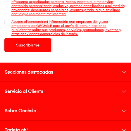
ofrecerme experiencias personalizadas. Acepto que me envien
contenido personalizado, exclusivo, promociones hechas a mi medida,
novedades, descuentos especiales, eventos y todo lo que se alinee
con lo que realmente me interesa.
Acepto el compartir mi información con empresas del grupo
empresarial de OECHSLE para el envío de comunicaciones
publicitarias sobre sus productos, servicios, promociones, eventos y
otras actividades comerciales de interés.
Suscribirme
Secciones destacadas
Servicio al Cliente
Sobre Oechsle
Tarjeta oh!