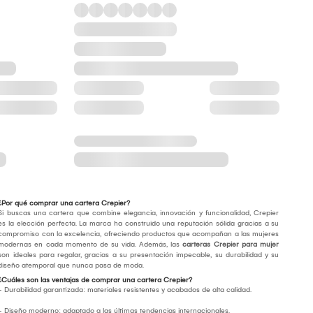
¿Por qué comprar una cartera Crepier?
Si buscas una cartera que combine elegancia, innovación y funcionalidad, Crepier
es la elección perfecta. La marca ha construido una reputación sólida gracias a su
compromiso con la excelencia, ofreciendo productos que acompañan a las mujeres
modernas en cada momento de su vida. Además, las
carteras Crepier para mujer
son ideales para regalar, gracias a su presentación impecable, su durabilidad y su
diseño atemporal que nunca pasa de moda.
¿Cuáles son las ventajas de comprar una cartera Crepier?
- Durabilidad garantizada: materiales resistentes y acabados de alta calidad.
- Diseño moderno: adaptado a las últimas tendencias internacionales.