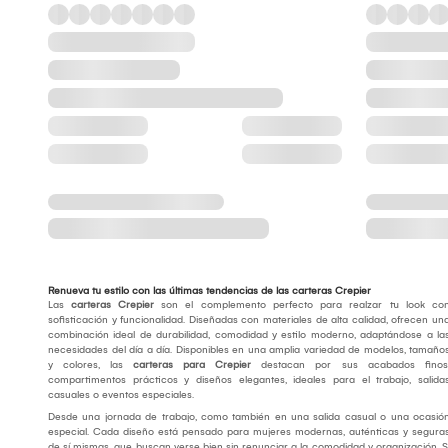
Renueva tu estilo con las últimas tendencias de las carteras Crepier
Las
carteras Crepier
son el complemento perfecto para realzar tu look co
sofisticación y funcionalidad. Diseñadas con materiales de alta calidad, ofrecen un
combinación ideal de durabilidad, comodidad y estilo moderno, adaptándose a la
necesidades del día a día. Disponibles en una amplia variedad de modelos, tamaño
y colores, las
carteras para Crepier
destacan por sus acabados finos
compartimentos prácticos y diseños elegantes, ideales para el trabajo, salida
casuales o eventos especiales.
Desde una jornada de trabajo, como también en una salida casual o una ocasió
especial. Cada diseño está pensado para mujeres modernas, auténticas y segura
de sí mismas, que buscan verse bien sin renunciar a la comodidad y organización. S