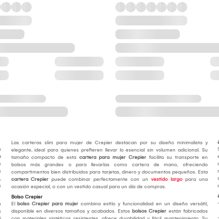
Las carteras slim para mujer de Crepier destacan por su diseño minimalista y
n
elegante, ideal para quienes prefieren llevar lo esencial sin volumen adicional. Su
a
tamaño compacto de esta
cartera para mujer Crepier
facilita su transporte en
s
bolsos más grandes o para llevarlas como cartera de mano, ofreciendo
s
compartimentos bien distribuidos para tarjetas, dinero y documentos pequeños. Esta
,
cartera Crepier
puede combinar perfectamente con un
vestido largo
para una
s
ocasión especial, o con un vestido casual para un día de compras.
Bolso Crepier
n
El
bolso Crepier para mujer
combina estilo y funcionalidad en un diseño versátil,
s
disponible en diversos tamaños y acabados. Estos
bolsos Crepier
están fabricados
i
con materiales sintéticos resistentes, ofrece durabilidad y fácil mantenimiento. Su