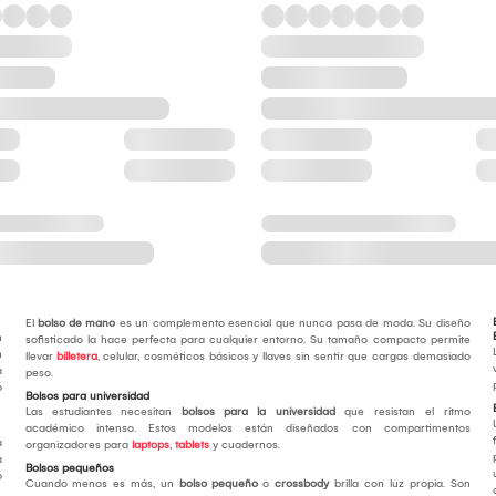
El
bolso de mano
es un complemento esencial que nunca pasa de moda. Su diseño
n
sofisticado la hace perfecta para cualquier entorno. Su tamaño compacto permite
n
llevar
billetera
, celular, cosméticos básicos y llaves sin sentir que cargas demasiado
a
peso.
o
Bolsos para universidad
Las estudiantes necesitan
bolsos para la universidad
que resistan el ritmo
académico intenso. Estos modelos están diseñados con compartimentos
a
organizadores para
laptops
,
tablets
y cuadernos.
a
Bolsos pequeños
o
Cuando menos es más, un
bolso pequeño
o
crossbody
brilla con luz propia. Son