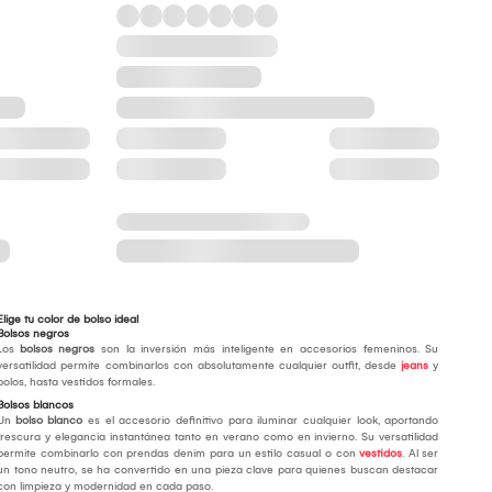
Elige tu color de bolso ideal
Bolsos negros
Los
bolsos negros
son la inversión más inteligente en accesorios femeninos. Su
versatilidad permite combinarlos con absolutamente cualquier outfit, desde
jeans
y
polos, hasta vestidos formales.
Bolsos blancos
Un
bolso blanco
es el accesorio definitivo para iluminar cualquier look, aportando
frescura y elegancia instantánea tanto en verano como en invierno. Su versatilidad
permite combinarlo con prendas denim para un estilo casual o con
vestidos
. Al ser
un tono neutro, se ha convertido en una pieza clave para quienes buscan destacar
con limpieza y modernidad en cada paso.