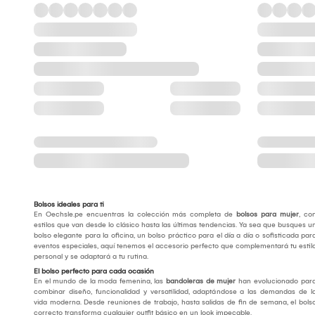
Bolsos ideales para ti
En Oechsle.pe encuentras la colección más completa de
bolsos para mujer
, co
estilos que van desde lo clásico hasta las últimas tendencias. Ya sea que busques u
bolso elegante para la oficina, un bolso práctico para el día a día o sofisticada par
eventos especiales, aquí tenemos el accesorio perfecto que complementará tu estil
personal y se adaptará a tu rutina.
El bolso perfecto para cada ocasión
En el mundo de la moda femenina, las
bandoleras de mujer
han evolucionado par
combinar diseño, funcionalidad y versatilidad, adaptándose a las demandas de l
vida moderna. Desde reuniones de trabajo, hasta salidas de fin de semana, el bols
correcto transforma cualquier outfit básico en un look impecable.