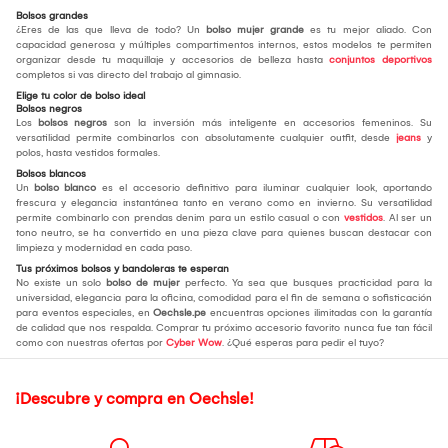
Bolsos grandes
¿Eres de las que lleva de todo? Un
bolso mujer grande
es tu mejor aliado. Con
capacidad generosa y múltiples compartimentos internos, estos modelos te permiten
organizar desde tu maquillaje y accesorios de belleza hasta
conjuntos deportivos
completos si vas directo del trabajo al gimnasio.
Elige tu color de bolso ideal
Bolsos negros
Los
bolsos negros
son la inversión más inteligente en accesorios femeninos. Su
versatilidad permite combinarlos con absolutamente cualquier outfit, desde
jeans
y
polos, hasta vestidos formales.
Bolsos blancos
Un
bolso blanco
es el accesorio definitivo para iluminar cualquier look, aportando
frescura y elegancia instantánea tanto en verano como en invierno. Su versatilidad
permite combinarlo con prendas denim para un estilo casual o con
vestidos
. Al ser un
tono neutro, se ha convertido en una pieza clave para quienes buscan destacar con
limpieza y modernidad en cada paso.
Tus próximos bolsos y bandoleras te esperan
No existe un solo
bolso de mujer
perfecto. Ya sea que busques practicidad para la
universidad, elegancia para la oficina, comodidad para el fin de semana o sofisticación
para eventos especiales, en
Oechsle.pe
encuentras opciones ilimitadas con la garantía
de calidad que nos respalda. Comprar tu próximo accesorio favorito nunca fue tan fácil
como con nuestras ofertas por
Cyber Wow
. ¿Qué esperas para pedir el tuyo?
¡Descubre y compra en Oechsle!