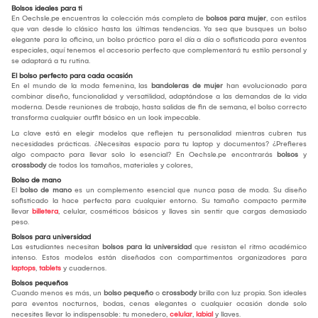
Bolsos ideales para ti
En Oechsle.pe encuentras la colección más completa de
bolsos para mujer
, con estilos
que van desde lo clásico hasta las últimas tendencias. Ya sea que busques un bolso
elegante para la oficina, un bolso práctico para el día a día o sofisticada para eventos
especiales, aquí tenemos el accesorio perfecto que complementará tu estilo personal y
se adaptará a tu rutina.
El bolso perfecto para cada ocasión
En el mundo de la moda femenina, las
bandoleras de mujer
han evolucionado para
combinar diseño, funcionalidad y versatilidad, adaptándose a las demandas de la vida
moderna. Desde reuniones de trabajo, hasta salidas de fin de semana, el bolso correcto
transforma cualquier outfit básico en un look impecable.
La clave está en elegir modelos que reflejen tu personalidad mientras cubren tus
necesidades prácticas. ¿Necesitas espacio para tu laptop y documentos? ¿Prefieres
algo compacto para llevar solo lo esencial? En Oechsle.pe encontrarás
bolsos
y
crossbody
de todos los tamaños, materiales y colores,
Bolso de mano
El
bolso de mano
es un complemento esencial que nunca pasa de moda. Su diseño
sofisticado la hace perfecta para cualquier entorno. Su tamaño compacto permite
llevar
billetera
, celular, cosméticos básicos y llaves sin sentir que cargas demasiado
peso.
Bolsos para universidad
Las estudiantes necesitan
bolsos para la universidad
que resistan el ritmo académico
intenso. Estos modelos están diseñados con compartimentos organizadores para
laptops
,
tablets
y cuadernos.
Bolsos pequeños
Cuando menos es más, un
bolso pequeño
o
crossbody
brilla con luz propia. Son ideales
para eventos nocturnos, bodas, cenas elegantes o cualquier ocasión donde solo
necesites llevar lo indispensable: tu monedero,
celular
,
labial
y llaves.