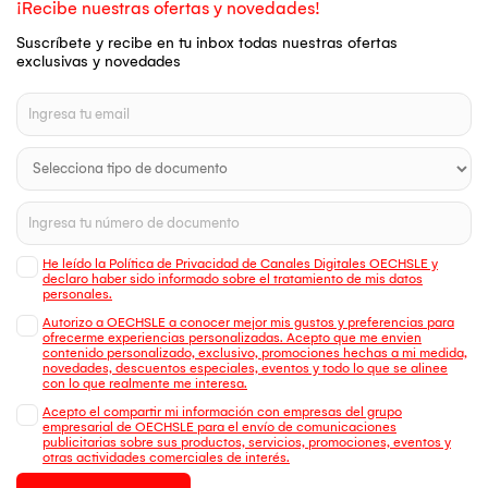
¡Recibe nuestras ofertas y novedades!
Suscríbete y recibe en tu inbox todas nuestras ofertas
exclusivas y novedades
He leído la Política de Privacidad de Canales Digitales OECHSLE y
declaro haber sido informado sobre el tratamiento de mis datos
personales.
Autorizo a OECHSLE a conocer mejor mis gustos y preferencias para
ofrecerme experiencias personalizadas. Acepto que me envien
contenido personalizado, exclusivo, promociones hechas a mi medida,
novedades, descuentos especiales, eventos y todo lo que se alinee
con lo que realmente me interesa.
Acepto el compartir mi información con empresas del grupo
empresarial de OECHSLE para el envío de comunicaciones
publicitarias sobre sus productos, servicios, promociones, eventos y
otras actividades comerciales de interés.