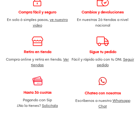
Compra fácil y seguro
Cambios y devoluciones
En solo 6 simples pasos,
ve nuestro
En nuestras 26 tiendas a nivel
video
nacional
Retiro en tienda
Sigue tu pedido
Compra online y retira en tienda.
Ver
Fácil y rápido sólo con tu DNI.
Seguir
tiendas
pedido
Hasta 36 cuotas
Chatea con nosotros
Pagando con Sip
Escríbenos a nuestro
Whatsapp
¿No la tienes?
Solicítala
Chat