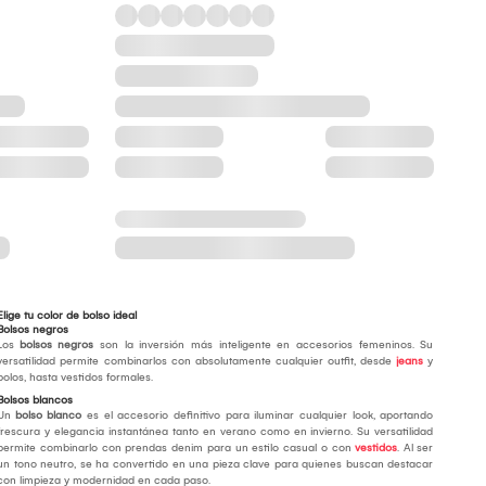
Elige tu color de bolso ideal
Bolsos negros
Los
bolsos negros
son la inversión más inteligente en accesorios femeninos. Su
versatilidad permite combinarlos con absolutamente cualquier outfit, desde
jeans
y
polos, hasta vestidos formales.
Bolsos blancos
Un
bolso blanco
es el accesorio definitivo para iluminar cualquier look, aportando
frescura y elegancia instantánea tanto en verano como en invierno. Su versatilidad
permite combinarlo con prendas denim para un estilo casual o con
vestidos
. Al ser
un tono neutro, se ha convertido en una pieza clave para quienes buscan destacar
con limpieza y modernidad en cada paso.