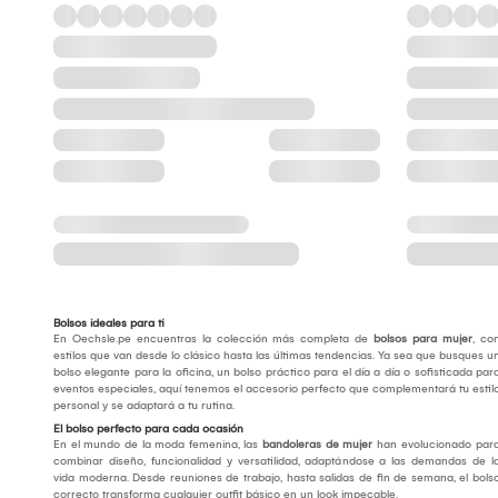
Bolsos ideales para ti
En Oechsle.pe encuentras la colección más completa de
bolsos para mujer
, co
estilos que van desde lo clásico hasta las últimas tendencias. Ya sea que busques u
bolso elegante para la oficina, un bolso práctico para el día a día o sofisticada par
eventos especiales, aquí tenemos el accesorio perfecto que complementará tu estil
personal y se adaptará a tu rutina.
El bolso perfecto para cada ocasión
En el mundo de la moda femenina, las
bandoleras de mujer
han evolucionado par
combinar diseño, funcionalidad y versatilidad, adaptándose a las demandas de l
vida moderna. Desde reuniones de trabajo, hasta salidas de fin de semana, el bols
correcto transforma cualquier outfit básico en un look impecable.