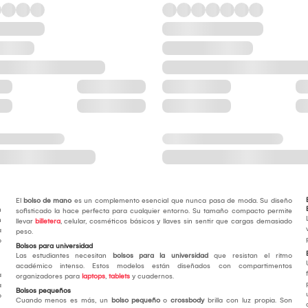
El
bolso de mano
es un complemento esencial que nunca pasa de moda. Su diseño
n
sofisticado la hace perfecta para cualquier entorno. Su tamaño compacto permite
n
llevar
billetera
, celular, cosméticos básicos y llaves sin sentir que cargas demasiado
a
peso.
o
Bolsos para universidad
Las estudiantes necesitan
bolsos para la universidad
que resistan el ritmo
académico intenso. Estos modelos están diseñados con compartimentos
a
organizadores para
laptops
,
tablets
y cuadernos.
a
Bolsos pequeños
o
Cuando menos es más, un
bolso pequeño
o
crossbody
brilla con luz propia. Son