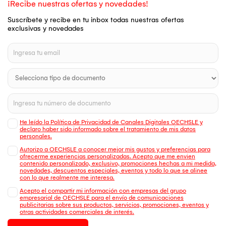
¡Recibe nuestras ofertas y novedades!
Suscríbete y recibe en tu inbox todas nuestras ofertas
exclusivas y novedades
He leído la Política de Privacidad de Canales Digitales OECHSLE y
declaro haber sido informado sobre el tratamiento de mis datos
personales.
Autorizo a OECHSLE a conocer mejor mis gustos y preferencias para
ofrecerme experiencias personalizadas. Acepto que me envien
contenido personalizado, exclusivo, promociones hechas a mi medida,
novedades, descuentos especiales, eventos y todo lo que se alinee
con lo que realmente me interesa.
Acepto el compartir mi información con empresas del grupo
empresarial de OECHSLE para el envío de comunicaciones
publicitarias sobre sus productos, servicios, promociones, eventos y
otras actividades comerciales de interés.