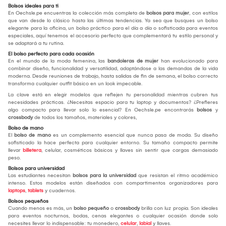
Bolsos ideales para ti
En Oechsle.pe encuentras la colección más completa de
bolsos para mujer
, con estilos
que van desde lo clásico hasta las últimas tendencias. Ya sea que busques un bolso
elegante para la oficina, un bolso práctico para el día a día o sofisticada para eventos
especiales, aquí tenemos el accesorio perfecto que complementará tu estilo personal y
se adaptará a tu rutina.
El bolso perfecto para cada ocasión
En el mundo de la moda femenina, las
bandoleras de mujer
han evolucionado para
combinar diseño, funcionalidad y versatilidad, adaptándose a las demandas de la vida
moderna. Desde reuniones de trabajo, hasta salidas de fin de semana, el bolso correcto
transforma cualquier outfit básico en un look impecable.
La clave está en elegir modelos que reflejen tu personalidad mientras cubren tus
necesidades prácticas. ¿Necesitas espacio para tu laptop y documentos? ¿Prefieres
algo compacto para llevar solo lo esencial? En Oechsle.pe encontrarás
bolsos
y
crossbody
de todos los tamaños, materiales y colores,
Bolso de mano
El
bolso de mano
es un complemento esencial que nunca pasa de moda. Su diseño
sofisticado la hace perfecta para cualquier entorno. Su tamaño compacto permite
llevar
billetera
, celular, cosméticos básicos y llaves sin sentir que cargas demasiado
peso.
Bolsos para universidad
Las estudiantes necesitan
bolsos para la universidad
que resistan el ritmo académico
intenso. Estos modelos están diseñados con compartimentos organizadores para
laptops
,
tablets
y cuadernos.
Bolsos pequeños
Cuando menos es más, un
bolso pequeño
o
crossbody
brilla con luz propia. Son ideales
para eventos nocturnos, bodas, cenas elegantes o cualquier ocasión donde solo
necesites llevar lo indispensable: tu monedero,
celular
,
labial
y llaves.