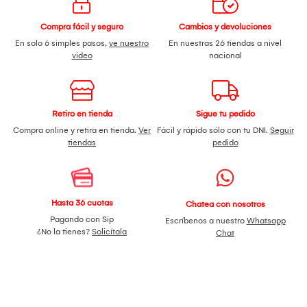
Compra fácil y seguro
Cambios y devoluciones
En solo 6 simples pasos,
ve nuestro
En nuestras 26 tiendas a nivel
video
nacional
Retiro en tienda
Sigue tu pedido
Compra online y retira en tienda.
Ver
Fácil y rápido sólo con tu DNI.
Seguir
tiendas
pedido
Hasta 36 cuotas
Chatea con nosotros
Pagando con Sip
Escríbenos a nuestro
Whatsapp
¿No la tienes?
Solicítala
Chat