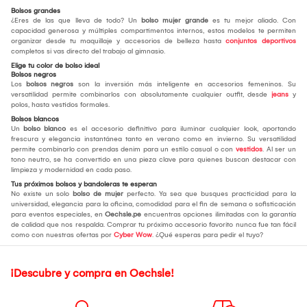
Bolsos grandes
¿Eres de las que lleva de todo? Un
bolso mujer grande
es tu mejor aliado. Con
capacidad generosa y múltiples compartimentos internos, estos modelos te permiten
organizar desde tu maquillaje y accesorios de belleza hasta
conjuntos deportivos
completos si vas directo del trabajo al gimnasio.
Elige tu color de bolso ideal
Bolsos negros
Los
bolsos negros
son la inversión más inteligente en accesorios femeninos. Su
versatilidad permite combinarlos con absolutamente cualquier outfit, desde
jeans
y
polos, hasta vestidos formales.
Bolsos blancos
Un
bolso blanco
es el accesorio definitivo para iluminar cualquier look, aportando
frescura y elegancia instantánea tanto en verano como en invierno. Su versatilidad
permite combinarlo con prendas denim para un estilo casual o con
vestidos
. Al ser un
tono neutro, se ha convertido en una pieza clave para quienes buscan destacar con
limpieza y modernidad en cada paso.
Tus próximos bolsos y bandoleras te esperan
No existe un solo
bolso de mujer
perfecto. Ya sea que busques practicidad para la
universidad, elegancia para la oficina, comodidad para el fin de semana o sofisticación
para eventos especiales, en
Oechsle.pe
encuentras opciones ilimitadas con la garantía
de calidad que nos respalda. Comprar tu próximo accesorio favorito nunca fue tan fácil
como con nuestras ofertas por
Cyber Wow
. ¿Qué esperas para pedir el tuyo?
¡Descubre y compra en Oechsle!