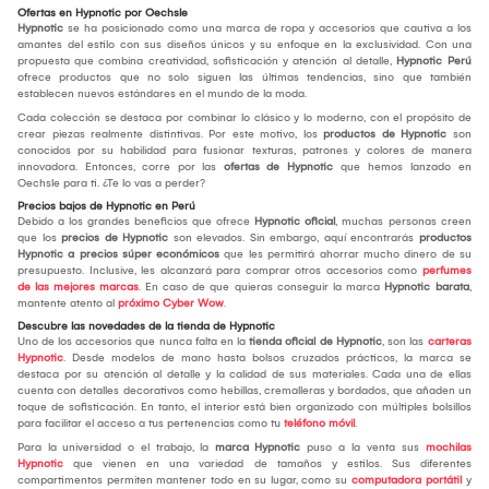
Ofertas en Hypnotic por Oechsle
Hypnotic
se ha posicionado como una marca de ropa y accesorios que cautiva a los
amantes del estilo con sus diseños únicos y su enfoque en la exclusividad. Con una
propuesta que combina creatividad, sofisticación y atención al detalle,
Hypnotic Perú
ofrece productos que no solo siguen las últimas tendencias, sino que también
establecen nuevos estándares en el mundo de la moda.
Cada colección se destaca por combinar lo clásico y lo moderno, con el propósito de
crear piezas realmente distintivas. Por este motivo, los
productos de Hypnotic
son
conocidos por su habilidad para fusionar texturas, patrones y colores de manera
innovadora. Entonces, corre por las
ofertas de
Hypnotic
que hemos lanzado en
Oechsle para ti. ¿Te lo vas a perder?
Precios bajos de Hypnotic en Perú
Debido a los grandes beneficios que ofrece
Hypnotic
oficial
, muchas personas creen
que los
precios de Hypnotic
son elevados. Sin embargo, aquí encontrarás
productos
Hypnotic a precios súper económicos
que les permitirá ahorrar mucho dinero de su
presupuesto. Inclusive, les alcanzará para comprar otros accesorios como
perfumes
de las mejores marcas
. En caso de que quieras conseguir la marca
Hypnotic
barata
,
mantente atento al
próximo Cyber Wow
.
Descubre las novedades de la tienda de Hypnotic
Uno de los accesorios que nunca falta en la
tienda oficial de Hypnotic
, son las
carteras
Hypnotic
. Desde modelos de mano hasta bolsos cruzados prácticos, la marca se
destaca por su atención al detalle y la calidad de sus materiales. Cada una de ellas
cuenta con detalles decorativos como hebillas, cremalleras y bordados, que añaden un
toque de sofisticación. En tanto, el interior está bien organizado con múltiples bolsillos
para facilitar el acceso a tus pertenencias como tu
teléfono móvil
.
Para la universidad o el trabajo, la
marca Hypnotic
puso a la venta sus
mochilas
Hypnotic
que vienen en una variedad de tamaños y estilos. Sus diferentes
compartimentos permiten mantener todo en su lugar, como su
computadora portátil
y