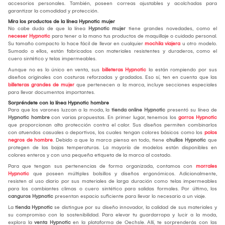
accesorios personales. También, poseen correas ajustables y acolchadas para
garantizar la comodidad y protección.
Mira los productos de la línea Hypnotic mujer
No cabe duda de que la línea
Hypnotic mujer
tiene grandes novedades, como el
neceser Hypnotic
para tener a la mano tus productos de maquillaje o cuidado personal.
Su tamaño compacto lo hace fácil de llevar en cualquier
mochila viajera
u otro modelo.
Sumado a ellos, están fabricados con materiales resistentes y duraderos, como el
cuero sintético y telas impermeables.
Aunque no es lo único en venta, sus
billeteras Hypnotic
la están rompiendo por sus
diseños originales con costuras reforzadas y gradados. Eso sí, ten en cuenta que las
billeteras grandes de mujer
que pertenecen a la marca, incluye secciones especiales
para llevar documentos importantes.
Sorpréndete con la línea Hypnotic hombre
Para que los varones luzcan a la moda, la
tienda online
Hypnotic
presentó su línea de
Hypnotic hombre
con varias propuestas. En primer lugar, tenemos los
gorros Hypnotic
que proporcionan alta protección contra el calor. Sus diseños permiten combinarlos
con atuendos casuales o deportivos, los cuales tengan colores básicos como los
polos
negros de hombre
. Debido a que la marca piensa en todo, tiene
chullos Hypnotic
que
protegen de las bajas temperaturas. La mayoría de modelos están disponibles en
colores enteros y con una pequeña etiqueta de la marca al costado.
Para que tengan sus pertenencias de forma organizada, contamos con
morrales
Hypnotic
que poseen múltiples bolsillos y diseños ergonómicos. Adicionalmente,
resisten al uso diario por sus materiales de larga duración como telas impermeables
para los cambiantes climas o cuero sintético para salidas formales. Por último, los
canguros Hypnotic
presentan espacio suficiente para llevar lo necesario a un viaje.
La
tienda
Hypnotic
se distingue por su diseño innovador, la calidad de sus materiales y
su compromiso con la sostenibilidad. Para elevar tu guardarropa y lucir a la moda,
explora la
venta Hypnotic
en la plataforma de Oechsle. Allí, te sorprenderás con las