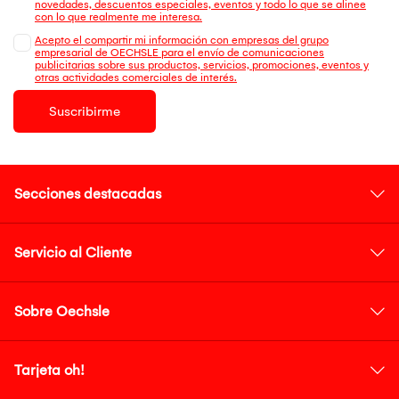
novedades, descuentos especiales, eventos y todo lo que se alinee
con lo que realmente me interesa.
Acepto el compartir mi información con empresas del grupo
empresarial de OECHSLE para el envío de comunicaciones
publicitarias sobre sus productos, servicios, promociones, eventos y
otras actividades comerciales de interés.
Suscribirme
Secciones destacadas
Servicio al Cliente
Sobre Oechsle
Tarjeta oh!