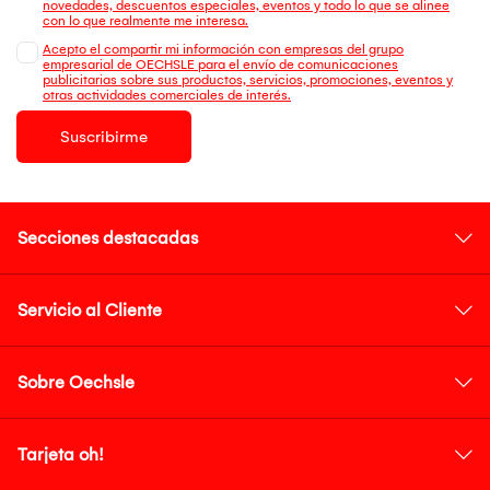
novedades, descuentos especiales, eventos y todo lo que se alinee
con lo que realmente me interesa.
Acepto el compartir mi información con empresas del grupo
empresarial de OECHSLE para el envío de comunicaciones
publicitarias sobre sus productos, servicios, promociones, eventos y
otras actividades comerciales de interés.
Suscribirme
Secciones destacadas
Servicio al Cliente
Sobre Oechsle
Tarjeta oh!