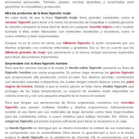
accesorios personales. También, poseen correas ajustables y acolchadas para
garantizar la comodidad y protección.
Mira los productos de la línea Hypnotic mujer
No cabe duda de que la línea
Hypnotic mujer
tiene grandes novedades, como el
neceser Hypnotic
para tener a la mano tus productos de maquillaje o cuidado personal.
Su tamaño compacto lo hace fácil de llevar en cualquier
mochila viajera
u otro modelo.
Sumado a ellos, están fabricados con materiales resistentes y duraderos, como el
cuero sintético y telas impermeables.
Aunque no es lo único en venta, sus
billeteras Hypnotic
la están rompiendo por sus
diseños originales con costuras reforzadas y gradados. Eso sí, ten en cuenta que las
billeteras grandes de mujer
que pertenecen a la marca, incluye secciones especiales
para llevar documentos importantes.
Sorpréndete con la línea Hypnotic hombre
Para que los varones luzcan a la moda, la
tienda online
Hypnotic
presentó su línea de
Hypnotic hombre
con varias propuestas. En primer lugar, tenemos los
gorros Hypnotic
que proporcionan alta protección contra el calor. Sus diseños permiten combinarlos
con atuendos casuales o deportivos, los cuales tengan colores básicos como los
polos
negros de hombre
. Debido a que la marca piensa en todo, tiene
chullos Hypnotic
que
protegen de las bajas temperaturas. La mayoría de modelos están disponibles en
colores enteros y con una pequeña etiqueta de la marca al costado.
Para que tengan sus pertenencias de forma organizada, contamos con
morrales
Hypnotic
que poseen múltiples bolsillos y diseños ergonómicos. Adicionalmente,
resisten al uso diario por sus materiales de larga duración como telas impermeables
para los cambiantes climas o cuero sintético para salidas formales. Por último, los
canguros Hypnotic
presentan espacio suficiente para llevar lo necesario a un viaje.
La
tienda
Hypnotic
se distingue por su diseño innovador, la calidad de sus materiales y
su compromiso con la sostenibilidad. Para elevar tu guardarropa y lucir a la moda,
explora la
venta Hypnotic
en la plataforma de Oechsle. Allí, te sorprenderás con las