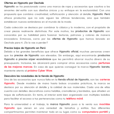
Ofertas en Hypnotic por Oechsle
Hypnotic
se ha posicionado como una marca de ropa y accesorios que cautiva a los
amantes del estilo con sus diseños únicos y su enfoque en la exclusividad. Con una
propuesta que combina creatividad, sofisticación y atención al detalle,
Hypnotic Perú
ofrece productos que no solo siguen las últimas tendencias, sino que también
establecen nuevos estándares en el mundo de la moda.
Cada colección se destaca por combinar lo clásico y lo moderno, con el propósito de
crear piezas realmente distintivas. Por este motivo, los
productos de Hypnotic
son
conocidos por su habilidad para fusionar texturas, patrones y colores de manera
innovadora. Entonces, corre por las
ofertas de
Hypnotic
que hemos lanzado en
Oechsle para ti. ¿Te lo vas a perder?
Precios bajos de Hypnotic en Perú
Debido a los grandes beneficios que ofrece
Hypnotic
oficial
, muchas personas creen
que los
precios de Hypnotic
son elevados. Sin embargo, aquí encontrarás
productos
Hypnotic a precios súper económicos
que les permitirá ahorrar mucho dinero de su
presupuesto. Inclusive, les alcanzará para comprar otros accesorios como
perfumes
de las mejores marcas
. En caso de que quieras conseguir la marca
Hypnotic
barata
,
mantente atento al
próximo Cyber Wow
.
Descubre las novedades de la tienda de Hypnotic
Uno de los accesorios que nunca falta en la
tienda oficial de Hypnotic
, son las
carteras
Hypnotic
. Desde modelos de mano hasta bolsos cruzados prácticos, la marca se
destaca por su atención al detalle y la calidad de sus materiales. Cada una de ellas
cuenta con detalles decorativos como hebillas, cremalleras y bordados, que añaden un
toque de sofisticación. En tanto, el interior está bien organizado con múltiples bolsillos
para facilitar el acceso a tus pertenencias como tu
teléfono móvil
.
Para la universidad o el trabajo, la
marca Hypnotic
puso a la venta sus
mochilas
Hypnotic
que vienen en una variedad de tamaños y estilos. Sus diferentes
compartimentos permiten mantener todo en su lugar, como su
computadora portátil
y